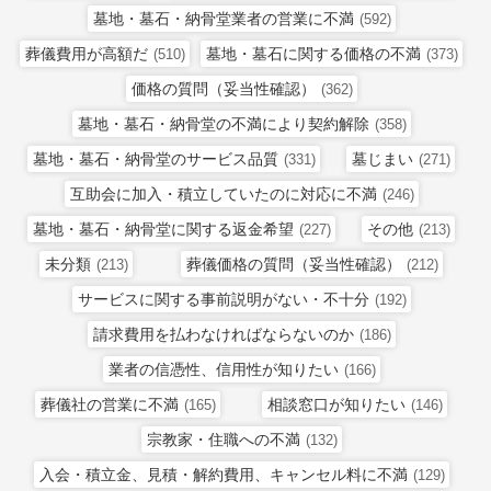
墓地・墓石・納骨堂業者の営業に不満
(592)
葬儀費用が高額だ
墓地・墓石に関する価格の不満
(510)
(373)
価格の質問（妥当性確認）
(362)
墓地・墓石・納骨堂の不満により契約解除
(358)
墓地・墓石・納骨堂のサービス品質
墓じまい
(331)
(271)
互助会に加入・積立していたのに対応に不満
(246)
墓地・墓石・納骨堂に関する返金希望
その他
(227)
(213)
未分類
葬儀価格の質問（妥当性確認）
(213)
(212)
サービスに関する事前説明がない・不十分
(192)
請求費用を払わなければならないのか
(186)
業者の信憑性、信用性が知りたい
(166)
葬儀社の営業に不満
相談窓口が知りたい
(165)
(146)
宗教家・住職への不満
(132)
入会・積立金、見積・解約費用、キャンセル料に不満
(129)