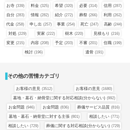
お寺
料金
希望
必要
信用
(339)
(325)
(320)
(314)
(287)
自分
情報
紹介
葬祭
利用
(283)
(282)
(272)
(266)
(262)
代金
申し出
事業
死亡
高齢
(258)
(257)
(254)
(247)
(244)
対処
実家
樹木
見積もり
(229)
(222)
(220)
(216)
変更
内容
予定
不審
住職
(215)
(208)
(203)
(201)
(199)
検討
遺骨
(196)
(191)
その他の苦情カテゴリ
お客様の意見
お客様の意見
(3512)
(1680)
墓地・墓石・納骨堂に関する対応相談(分からない)
(992)
お金問題
お金問題
葬儀サービス品質
(946)
(836)
(816)
墓地・墓石・納骨堂に対する主張
相談したい
(801)
(771)
相談したい
葬儀に関する対応相談(分からない)
(729)
(729)