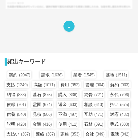
1
頻出キーワード
契約
請求
業者
墓地
(2047)
(1636)
(1545)
(1511)
支払
高額
費用
管理
解約
(1249)
(1071)
(952)
(904)
(903)
納得
墓石
購入
納骨
永代
(883)
(875)
(836)
(721)
(706)
依頼
霊園
返金
相談
払い
(701)
(674)
(633)
(613)
(575)
供養
見積
不満
互助
対応
(540)
(506)
(497)
(471)
(432)
説明
金額
使用
石材
葬式
(428)
(416)
(411)
(391)
(388)
支払い
連絡
家族
会社
電話
(367)
(367)
(353)
(349)
(342)