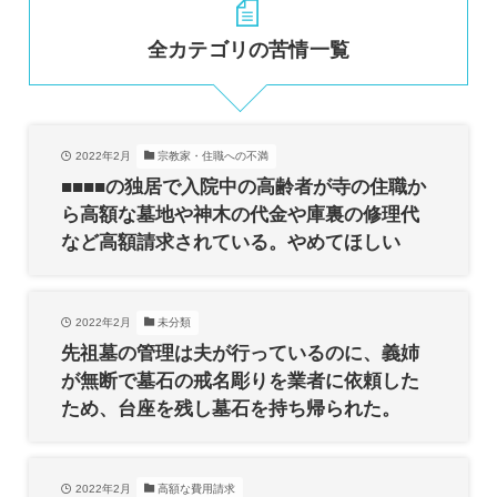
全カテゴリの苦情一覧
2022年2月
宗教家・住職への不満
■■■■の独居で入院中の高齢者が寺の住職か
ら高額な墓地や神木の代金や庫裏の修理代
など高額請求されている。やめてほしい
2022年2月
未分類
先祖墓の管理は夫が行っているのに、義姉
が無断で墓石の戒名彫りを業者に依頼した
ため、台座を残し墓石を持ち帰られた。
2022年2月
高額な費用請求