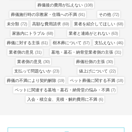
葬儀後の費用が払えない
(108)
葬儀施行時の宗教家・住職への不満
その他
(91)
(72)
未分類
高額な費用請求
業者を紹介してほしい
(72)
(69)
(68)
家族内にトラブル
業者と連絡がとれない
(68)
(63)
葬儀に対する主張
樹木葬について
支払えない
(61)
(57)
(46)
業者側の意見
墓地・墓石・納骨堂業者側の主張
(31)
(31)
業者側の意見
葬儀社側の主張
(30)
(30)
支払って問題ないか
値上げについて
(23)
(22)
葬儀の不満により契約解除
ペット葬儀に関する不満
(19)
(18)
ペットに関連する墓地・墓石・納骨堂の悩み・不満
(7)
入会・積立金、見積・解約費用に不満
(6)