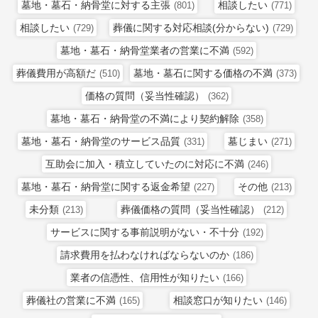
墓地・墓石・納骨堂に対する主張
相談したい
(801)
(771)
相談したい
葬儀に関する対応相談(分からない)
(729)
(729)
墓地・墓石・納骨堂業者の営業に不満
(592)
葬儀費用が高額だ
墓地・墓石に関する価格の不満
(510)
(373)
価格の質問（妥当性確認）
(362)
墓地・墓石・納骨堂の不満により契約解除
(358)
墓地・墓石・納骨堂のサービス品質
墓じまい
(331)
(271)
互助会に加入・積立していたのに対応に不満
(246)
墓地・墓石・納骨堂に関する返金希望
その他
(227)
(213)
未分類
葬儀価格の質問（妥当性確認）
(213)
(212)
サービスに関する事前説明がない・不十分
(192)
請求費用を払わなければならないのか
(186)
業者の信憑性、信用性が知りたい
(166)
葬儀社の営業に不満
相談窓口が知りたい
(165)
(146)