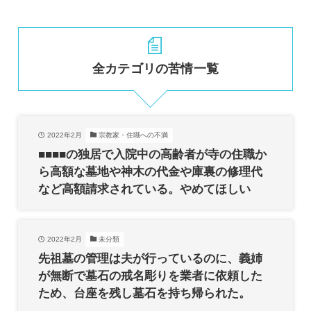
全カテゴリの苦情一覧
2022年2月
宗教家・住職への不満
■■■■の独居で入院中の高齢者が寺の住職か
ら高額な墓地や神木の代金や庫裏の修理代
など高額請求されている。やめてほしい
2022年2月
未分類
先祖墓の管理は夫が行っているのに、義姉
が無断で墓石の戒名彫りを業者に依頼した
ため、台座を残し墓石を持ち帰られた。