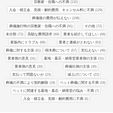
宗教家・住職への不満
(132)
入会・積立金、見積・解約費用、キャンセル料に不満
(129)
葬儀後の費用が払えない
(108)
葬儀施行時の宗教家・住職への不満
その他
(91)
(72)
未分類
高額な費用請求
業者を紹介してほしい
(72)
(69)
(68)
家族内にトラブル
業者と連絡がとれない
(68)
(63)
葬儀に対する主張
樹木葬について
支払えない
(61)
(57)
(46)
業者側の意見
墓地・墓石・納骨堂業者側の主張
(31)
(31)
業者側の意見
葬儀社側の主張
(30)
(30)
支払って問題ないか
値上げについて
(23)
(22)
葬儀の不満により契約解除
ペット葬儀に関する不満
(19)
(18)
ペットに関連する墓地・墓石・納骨堂の悩み・不満
(7)
入会・積立金、見積・解約費用に不満
(6)