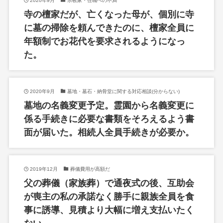
2020年9月
宗教家・住職への不満
寺の檀家だが、亡くなった母が、個別に寺
に墓の掃除を頼んできたのに、檀家全員に
年額制でお花代を要求されるようになっ
た。
2020年9月
墓地・墓石・納骨堂に関する対応相談(分からない)
墓地の名義変更予定。霊園から名義変更に
係る手続きに必要な書類をそろえるよう書
面が届いた。相続人全員手続きが必要か。
2019年12月
葬儀費用が高額だ
父の葬儀（家族葬）で通夜式の後、互助会
が喪主の私の承諾なく勝手に親族全員を食
事に誘導、見積より大幅に増え支払いたく