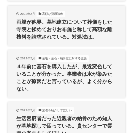
2022年2月
高額な費用請求
両親が他界。墓地建立について葬儀をした
寺院と揉めておりお布施と称して高額な離
檀料を請求されている。対処法は。
2022年2月
墓地・墓石・納骨堂に対する主張
４年前に墓石を購入したが、最近変色して
いることが分かった。事業者は水が染みた
ことが原因だと言っているが、よく分から
ない。
2022年2月
業者を紹介してほしい
生活困窮者だった近親者の納骨のため知人
が墓地探しで困っている。貴センターで霊