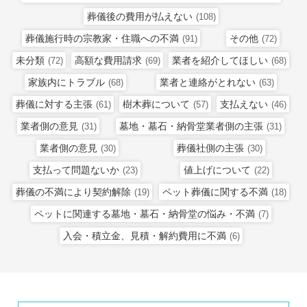
葬儀後の費用が払えない
(108)
葬儀施行時の宗教家・住職への不満
その他
(91)
(72)
未分類
高額な費用請求
業者を紹介してほしい
(72)
(69)
(68)
家族内にトラブル
業者と連絡がとれない
(68)
(63)
葬儀に対する主張
樹木葬について
支払えない
(61)
(57)
(46)
業者側の意見
墓地・墓石・納骨堂業者側の主張
(31)
(31)
業者側の意見
葬儀社側の主張
(30)
(30)
支払って問題ないか
値上げについて
(23)
(22)
葬儀の不満により契約解除
ペット葬儀に関する不満
(19)
(18)
ペットに関連する墓地・墓石・納骨堂の悩み・不満
(7)
入会・積立金、見積・解約費用に不満
(6)