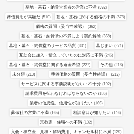
墓地・墓石・納骨堂業者の営業に不満
(592)
葬儀費用が高額だ
墓地・墓石に関する価格の不満
(510)
(373)
価格の質問（妥当性確認）
(362)
墓地・墓石・納骨堂の不満により契約解除
(358)
墓地・墓石・納骨堂のサービス品質
墓じまい
(331)
(271)
互助会に加入・積立していたのに対応に不満
(246)
墓地・墓石・納骨堂に関する返金希望
その他
(227)
(213)
未分類
葬儀価格の質問（妥当性確認）
(213)
(212)
サービスに関する事前説明がない・不十分
(192)
請求費用を払わなければならないのか
(186)
業者の信憑性、信用性が知りたい
(166)
葬儀社の営業に不満
相談窓口が知りたい
(165)
(146)
宗教家・住職への不満
(132)
入会・積立金、見積・解約費用、キャンセル料に不満
(129)