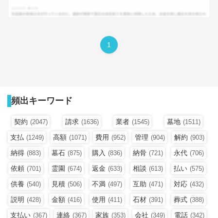
1
頻出キーワード
契約
請求
業者
墓地
(2047)
(1636)
(1545)
(1511)
支払
高額
費用
管理
解約
(1249)
(1071)
(952)
(904)
(903)
納得
墓石
購入
納骨
永代
(883)
(875)
(836)
(721)
(706)
依頼
霊園
返金
相談
払い
(701)
(674)
(633)
(613)
(575)
供養
見積
不満
互助
対応
(540)
(506)
(497)
(471)
(432)
説明
金額
使用
石材
葬式
(428)
(416)
(411)
(391)
(388)
支払い
連絡
家族
会社
電話
(367)
(367)
(353)
(349)
(342)