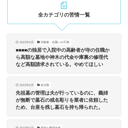
全カテゴリの苦情一覧
2022年2月
宗教家・住職への不満
■■■■の独居で入院中の高齢者が寺の住職か
ら高額な墓地や神木の代金や庫裏の修理代
など高額請求されている。やめてほしい
2022年2月
未分類
先祖墓の管理は夫が行っているのに、義姉
が無断で墓石の戒名彫りを業者に依頼した
ため、台座を残し墓石を持ち帰られた。
2022年2月
高額な費用請求