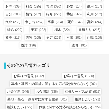
お寺
料金
希望
必要
信用
(339)
(325)
(320)
(314)
(287)
自分
情報
紹介
葬祭
利用
(283)
(282)
(272)
(266)
(262)
代金
申し出
事業
死亡
高齢
(258)
(257)
(254)
(247)
(244)
対処
実家
樹木
見積もり
(229)
(222)
(220)
(216)
変更
内容
予定
不審
住職
(215)
(208)
(203)
(201)
(199)
検討
遺骨
(196)
(191)
その他の苦情カテゴリ
お客様の意見
お客様の意見
(3512)
(1680)
墓地・墓石・納骨堂に関する対応相談(分からない)
(992)
お金問題
お金問題
葬儀サービス品質
(946)
(836)
(816)
墓地・墓石・納骨堂に対する主張
相談したい
(801)
(771)
相談したい
葬儀に関する対応相談(分からない)
(729)
(729)