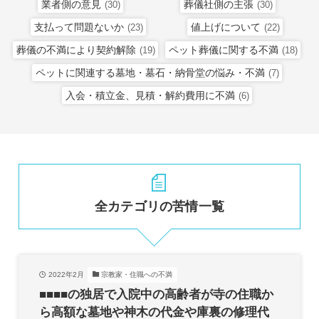
業者側の意見
葬儀社側の主張
(30)
(30)
支払って問題ないか
値上げについて
(23)
(22)
葬儀の不満により契約解除
ペット葬儀に関する不満
(19)
(18)
ペットに関連する墓地・墓石・納骨堂の悩み・不満
(7)
入会・積立金、見積・解約費用に不満
(6)
全カテゴリの苦情一覧
2022年2月
宗教家・住職への不満
■■■■の独居で入院中の高齢者が寺の住職か
ら高額な墓地や神木の代金や庫裏の修理代