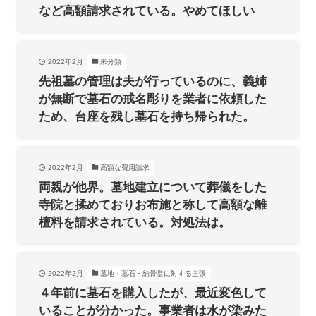
など高額請求されている。やめてほしい
2022年2月
未分類
先祖墓の管理は夫が行っているのに、義姉
が無断で墓石の戒名彫りを業者に依頼した
ため、台座を残し墓石を持ち帰られた。
2022年2月
高額な費用請求
両親が他界。墓地建立について葬儀をした
寺院と揉めておりお布施と称して高額な離
檀料を請求されている。対処法は。
2022年2月
墓地・墓石・納骨堂に対する主張
４年前に墓石を購入したが、最近変色して
いることが分かった。事業者は水が染みた