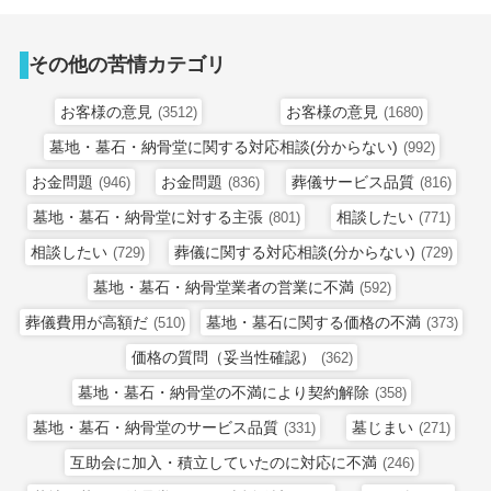
その他の苦情カテゴリ
お客様の意見
お客様の意見
(3512)
(1680)
墓地・墓石・納骨堂に関する対応相談(分からない)
(992)
お金問題
お金問題
葬儀サービス品質
(946)
(836)
(816)
墓地・墓石・納骨堂に対する主張
相談したい
(801)
(771)
相談したい
葬儀に関する対応相談(分からない)
(729)
(729)
墓地・墓石・納骨堂業者の営業に不満
(592)
葬儀費用が高額だ
墓地・墓石に関する価格の不満
(510)
(373)
価格の質問（妥当性確認）
(362)
墓地・墓石・納骨堂の不満により契約解除
(358)
墓地・墓石・納骨堂のサービス品質
墓じまい
(331)
(271)
互助会に加入・積立していたのに対応に不満
(246)