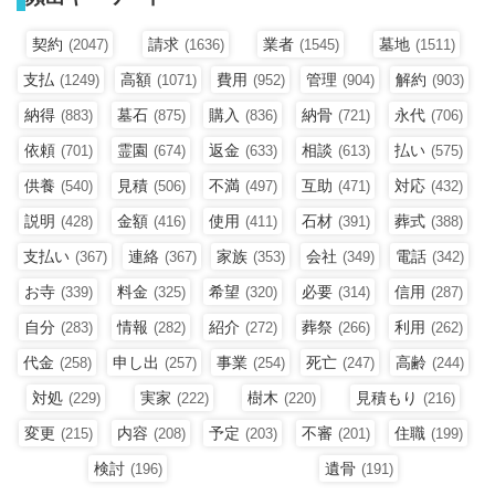
契約
請求
業者
墓地
(2047)
(1636)
(1545)
(1511)
支払
高額
費用
管理
解約
(1249)
(1071)
(952)
(904)
(903)
納得
墓石
購入
納骨
永代
(883)
(875)
(836)
(721)
(706)
依頼
霊園
返金
相談
払い
(701)
(674)
(633)
(613)
(575)
供養
見積
不満
互助
対応
(540)
(506)
(497)
(471)
(432)
説明
金額
使用
石材
葬式
(428)
(416)
(411)
(391)
(388)
支払い
連絡
家族
会社
電話
(367)
(367)
(353)
(349)
(342)
お寺
料金
希望
必要
信用
(339)
(325)
(320)
(314)
(287)
自分
情報
紹介
葬祭
利用
(283)
(282)
(272)
(266)
(262)
代金
申し出
事業
死亡
高齢
(258)
(257)
(254)
(247)
(244)
対処
実家
樹木
見積もり
(229)
(222)
(220)
(216)
変更
内容
予定
不審
住職
(215)
(208)
(203)
(201)
(199)
検討
遺骨
(196)
(191)