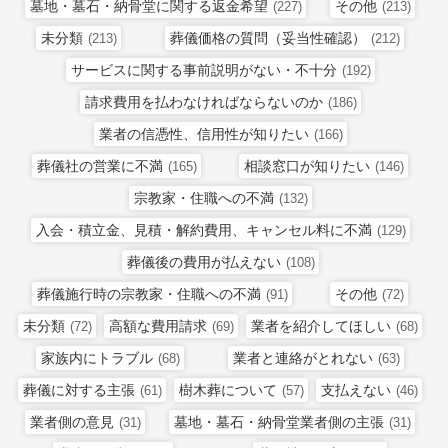
墓地・墓石・納骨堂に関する返金希望
その他
(227)
(213)
未分類
葬儀価格の質問（妥当性確認）
(213)
(212)
サービスに関する事前説明がない・不十分
(192)
請求費用を払わなければならないのか
(186)
業者の信憑性、信用性が知りたい
(166)
葬儀社の営業に不満
相談窓口が知りたい
(165)
(146)
宗教家・住職への不満
(132)
入会・積立金、見積・解約費用、キャンセル料に不満
(129)
葬儀後の費用が払えない
(108)
葬儀施行時の宗教家・住職への不満
その他
(91)
(72)
未分類
高額な費用請求
業者を紹介してほしい
(72)
(69)
(68)
家族内にトラブル
業者と連絡がとれない
(68)
(63)
葬儀に対する主張
樹木葬について
支払えない
(61)
(57)
(46)
業者側の意見
墓地・墓石・納骨堂業者側の主張
(31)
(31)