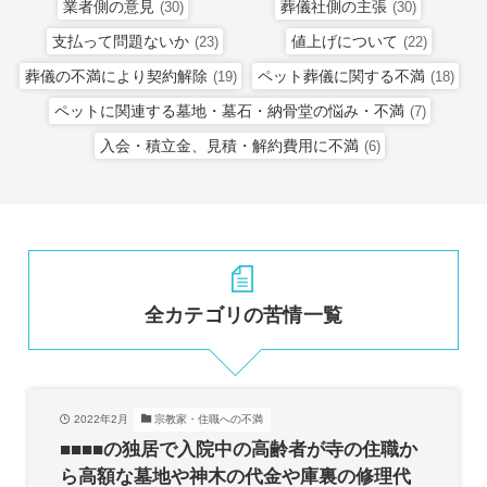
業者側の意見
葬儀社側の主張
(30)
(30)
支払って問題ないか
値上げについて
(23)
(22)
葬儀の不満により契約解除
ペット葬儀に関する不満
(19)
(18)
ペットに関連する墓地・墓石・納骨堂の悩み・不満
(7)
入会・積立金、見積・解約費用に不満
(6)
全カテゴリの苦情一覧
2022年2月
宗教家・住職への不満
■■■■の独居で入院中の高齢者が寺の住職か
ら高額な墓地や神木の代金や庫裏の修理代