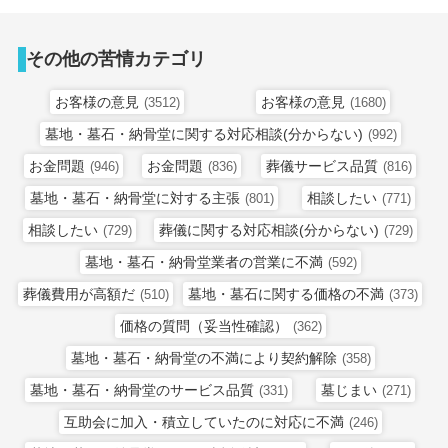
その他の苦情カテゴリ
お客様の意見
お客様の意見
(3512)
(1680)
墓地・墓石・納骨堂に関する対応相談(分からない)
(992)
お金問題
お金問題
葬儀サービス品質
(946)
(836)
(816)
墓地・墓石・納骨堂に対する主張
相談したい
(801)
(771)
相談したい
葬儀に関する対応相談(分からない)
(729)
(729)
墓地・墓石・納骨堂業者の営業に不満
(592)
葬儀費用が高額だ
墓地・墓石に関する価格の不満
(510)
(373)
価格の質問（妥当性確認）
(362)
墓地・墓石・納骨堂の不満により契約解除
(358)
墓地・墓石・納骨堂のサービス品質
墓じまい
(331)
(271)
互助会に加入・積立していたのに対応に不満
(246)