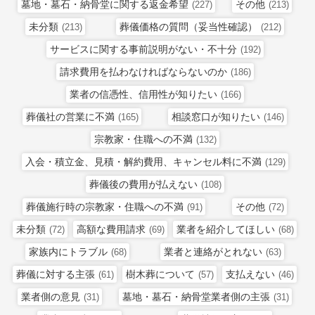
墓地・墓石・納骨堂に関する返金希望
その他
(227)
(213)
未分類
葬儀価格の質問（妥当性確認）
(213)
(212)
サービスに関する事前説明がない・不十分
(192)
請求費用を払わなければならないのか
(186)
業者の信憑性、信用性が知りたい
(166)
葬儀社の営業に不満
相談窓口が知りたい
(165)
(146)
宗教家・住職への不満
(132)
入会・積立金、見積・解約費用、キャンセル料に不満
(129)
葬儀後の費用が払えない
(108)
葬儀施行時の宗教家・住職への不満
その他
(91)
(72)
未分類
高額な費用請求
業者を紹介してほしい
(72)
(69)
(68)
家族内にトラブル
業者と連絡がとれない
(68)
(63)
葬儀に対する主張
樹木葬について
支払えない
(61)
(57)
(46)
業者側の意見
墓地・墓石・納骨堂業者側の主張
(31)
(31)