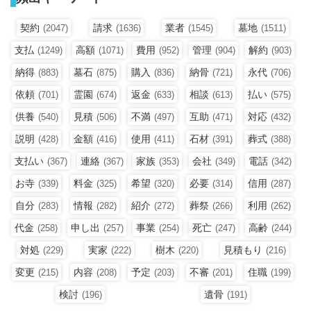
契約
請求
業者
墓地
(2047)
(1636)
(1545)
(1511)
支払
高額
費用
管理
解約
(1249)
(1071)
(952)
(904)
(903)
納得
墓石
購入
納骨
永代
(883)
(875)
(836)
(721)
(706)
依頼
霊園
返金
相談
払い
(701)
(674)
(633)
(613)
(575)
供養
見積
不満
互助
対応
(540)
(506)
(497)
(471)
(432)
説明
金額
使用
石材
葬式
(428)
(416)
(411)
(391)
(388)
支払い
連絡
家族
会社
電話
(367)
(367)
(353)
(349)
(342)
お寺
料金
希望
必要
信用
(339)
(325)
(320)
(314)
(287)
自分
情報
紹介
葬祭
利用
(283)
(282)
(272)
(266)
(262)
代金
申し出
事業
死亡
高齢
(258)
(257)
(254)
(247)
(244)
対処
実家
樹木
見積もり
(229)
(222)
(220)
(216)
変更
内容
予定
不審
住職
(215)
(208)
(203)
(201)
(199)
検討
遺骨
(196)
(191)