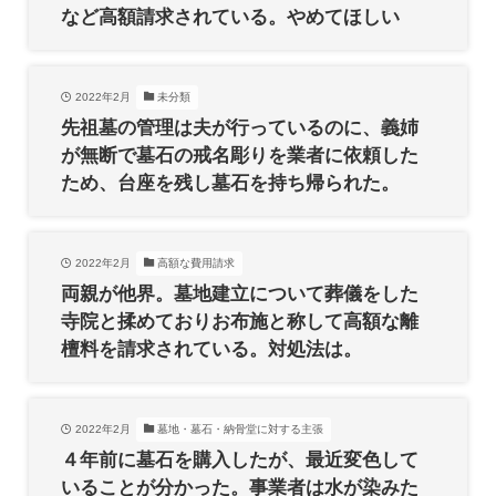
など高額請求されている。やめてほしい
2022年2月
未分類
先祖墓の管理は夫が行っているのに、義姉
が無断で墓石の戒名彫りを業者に依頼した
ため、台座を残し墓石を持ち帰られた。
2022年2月
高額な費用請求
両親が他界。墓地建立について葬儀をした
寺院と揉めておりお布施と称して高額な離
檀料を請求されている。対処法は。
2022年2月
墓地・墓石・納骨堂に対する主張
４年前に墓石を購入したが、最近変色して
いることが分かった。事業者は水が染みた