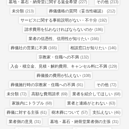
墓地・墓石・納骨堂に関する返金希望
その他
(227)
(213)
未分類
葬儀価格の質問（妥当性確認）
(213)
(212)
サービスに関する事前説明がない・不十分
(192)
請求費用を払わなければならないのか
(186)
業者の信憑性、信用性が知りたい
(166)
葬儀社の営業に不満
相談窓口が知りたい
(165)
(146)
宗教家・住職への不満
(132)
入会・積立金、見積・解約費用、キャンセル料に不満
(129)
葬儀後の費用が払えない
(108)
葬儀施行時の宗教家・住職への不満
その他
(91)
(72)
未分類
高額な費用請求
業者を紹介してほしい
(72)
(69)
(68)
家族内にトラブル
業者と連絡がとれない
(68)
(63)
葬儀に対する主張
樹木葬について
支払えない
(61)
(57)
(46)
業者側の意見
墓地・墓石・納骨堂業者側の主張
(31)
(31)