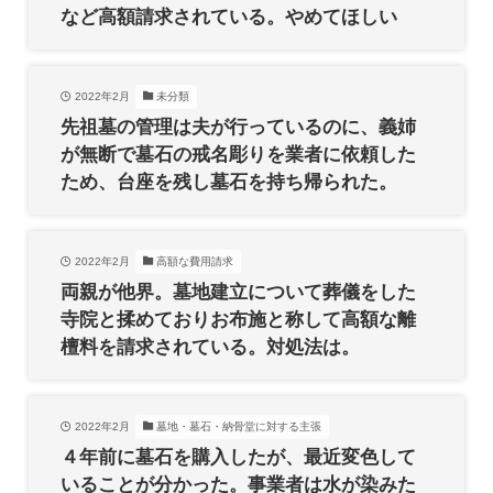
など高額請求されている。やめてほしい
2022年2月
未分類
先祖墓の管理は夫が行っているのに、義姉
が無断で墓石の戒名彫りを業者に依頼した
ため、台座を残し墓石を持ち帰られた。
2022年2月
高額な費用請求
両親が他界。墓地建立について葬儀をした
寺院と揉めておりお布施と称して高額な離
檀料を請求されている。対処法は。
2022年2月
墓地・墓石・納骨堂に対する主張
４年前に墓石を購入したが、最近変色して
いることが分かった。事業者は水が染みた