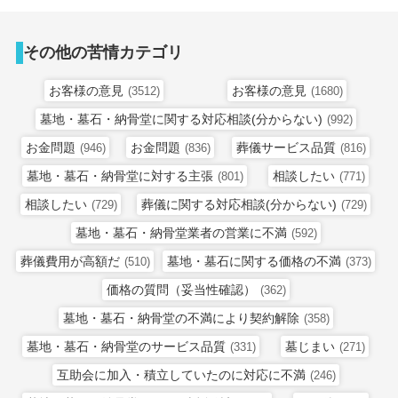
その他の苦情カテゴリ
お客様の意見
お客様の意見
(3512)
(1680)
墓地・墓石・納骨堂に関する対応相談(分からない)
(992)
お金問題
お金問題
葬儀サービス品質
(946)
(836)
(816)
墓地・墓石・納骨堂に対する主張
相談したい
(801)
(771)
相談したい
葬儀に関する対応相談(分からない)
(729)
(729)
墓地・墓石・納骨堂業者の営業に不満
(592)
葬儀費用が高額だ
墓地・墓石に関する価格の不満
(510)
(373)
価格の質問（妥当性確認）
(362)
墓地・墓石・納骨堂の不満により契約解除
(358)
墓地・墓石・納骨堂のサービス品質
墓じまい
(331)
(271)
互助会に加入・積立していたのに対応に不満
(246)