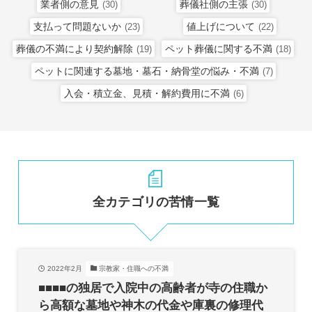
業者側の意見
葬儀社側の主張
(30)
(30)
支払って問題ないか
値上げについて
(23)
(22)
葬儀の不満により契約解除
ペット葬儀に関する不満
(19)
(18)
ペットに関連する墓地・墓石・納骨堂の悩み・不満
(7)
入会・積立金、見積・解約費用に不満
(6)
全カテゴリの苦情一覧
2022年2月
宗教家・住職への不満
■■■■の独居で入院中の高齢者が寺の住職か
ら高額な墓地や神木の代金や庫裏の修理代