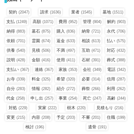
契約
請求
業者
墓地
(2047)
(1636)
(1545)
(1511)
支払
高額
費用
管理
解約
(1249)
(1071)
(952)
(904)
(903)
納得
墓石
購入
納骨
永代
(883)
(875)
(836)
(721)
(706)
依頼
霊園
返金
相談
払い
(701)
(674)
(633)
(613)
(575)
供養
見積
不満
互助
対応
(540)
(506)
(497)
(471)
(432)
説明
金額
使用
石材
葬式
(428)
(416)
(411)
(391)
(388)
支払い
連絡
家族
会社
電話
(367)
(367)
(353)
(349)
(342)
お寺
料金
希望
必要
信用
(339)
(325)
(320)
(314)
(287)
自分
情報
紹介
葬祭
利用
(283)
(282)
(272)
(266)
(262)
代金
申し出
事業
死亡
高齢
(258)
(257)
(254)
(247)
(244)
対処
実家
樹木
見積もり
(229)
(222)
(220)
(216)
変更
内容
予定
不審
住職
(215)
(208)
(203)
(201)
(199)
検討
遺骨
(196)
(191)