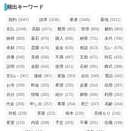
頻出キーワード
契約
請求
業者
墓地
(2047)
(1636)
(1545)
(1511)
支払
高額
費用
管理
解約
(1249)
(1071)
(952)
(904)
(903)
納得
墓石
購入
納骨
永代
(883)
(875)
(836)
(721)
(706)
依頼
霊園
返金
相談
払い
(701)
(674)
(633)
(613)
(575)
供養
見積
不満
互助
対応
(540)
(506)
(497)
(471)
(432)
説明
金額
使用
石材
葬式
(428)
(416)
(411)
(391)
(388)
支払い
連絡
家族
会社
電話
(367)
(367)
(353)
(349)
(342)
お寺
料金
希望
必要
信用
(339)
(325)
(320)
(314)
(287)
自分
情報
紹介
葬祭
利用
(283)
(282)
(272)
(266)
(262)
代金
申し出
事業
死亡
高齢
(258)
(257)
(254)
(247)
(244)
対処
実家
樹木
見積もり
(229)
(222)
(220)
(216)
変更
内容
予定
不審
住職
(215)
(208)
(203)
(201)
(199)