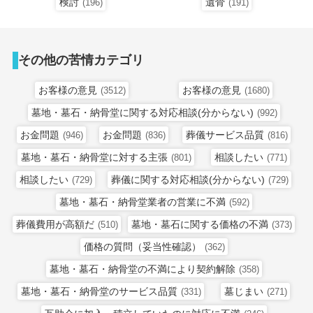
検討
遺骨
(196)
(191)
その他の苦情カテゴリ
お客様の意見
お客様の意見
(3512)
(1680)
墓地・墓石・納骨堂に関する対応相談(分からない)
(992)
お金問題
お金問題
葬儀サービス品質
(946)
(836)
(816)
墓地・墓石・納骨堂に対する主張
相談したい
(801)
(771)
相談したい
葬儀に関する対応相談(分からない)
(729)
(729)
墓地・墓石・納骨堂業者の営業に不満
(592)
葬儀費用が高額だ
墓地・墓石に関する価格の不満
(510)
(373)
価格の質問（妥当性確認）
(362)
墓地・墓石・納骨堂の不満により契約解除
(358)
墓地・墓石・納骨堂のサービス品質
墓じまい
(331)
(271)