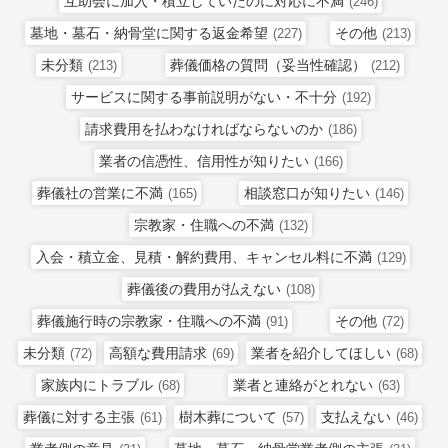
互助会に加入・積立していたのに対応に不満
(246)
墓地・墓石・納骨堂に関する返金希望
その他
(227)
(213)
未分類
葬儀価格の質問（妥当性確認）
(213)
(212)
サービスに関する事前説明がない・不十分
(192)
請求費用を払わなければならないのか
(186)
業者の信憑性、信用性が知りたい
(166)
葬儀社の営業に不満
相談窓口が知りたい
(165)
(146)
宗教家・住職への不満
(132)
入会・積立金、見積・解約費用、キャンセル料に不満
(129)
葬儀後の費用が払えない
(108)
葬儀施行時の宗教家・住職への不満
その他
(91)
(72)
未分類
高額な費用請求
業者を紹介してほしい
(72)
(69)
(68)
家族内にトラブル
業者と連絡がとれない
(68)
(63)
葬儀に対する主張
樹木葬について
支払えない
(61)
(57)
(46)