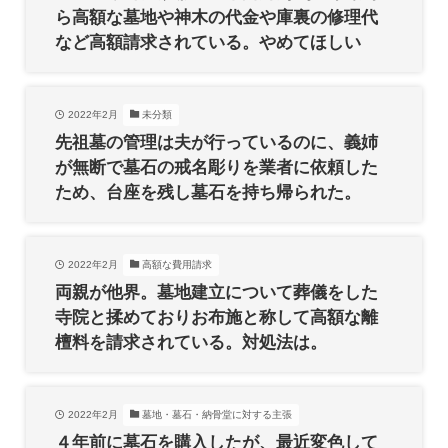
ら高額な墓地や神木の代金や庫裏の修理代
など高額請求されている。やめてほしい
2022年2月
未分類
先祖墓の管理は夫が行っているのに、義姉
が無断で墓石の戒名彫りを業者に依頼した
ため、台座を残し墓石を持ち帰られた。
2022年2月
高額な費用請求
両親が他界。墓地建立について葬儀をした
寺院と揉めておりお布施と称して高額な離
檀料を請求されている。対処法は。
2022年2月
墓地・墓石・納骨堂に対する主張
４年前に墓石を購入したが、最近変色して