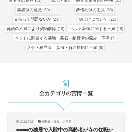
業者側の意見
墓地・墓石・納骨堂業者側の主張
(31)
(31)
業者側の意見
葬儀社側の主張
(30)
(30)
支払って問題ないか
値上げについて
(23)
(22)
葬儀の不満により契約解除
ペット葬儀に関する不満
(19)
(18)
ペットに関連する墓地・墓石・納骨堂の悩み・不満
(7)
入会・積立金、見積・解約費用に不満
(6)
全カテゴリの苦情一覧
2022年2月
宗教家・住職への不満
■■■■の独居で入院中の高齢者が寺の住職か