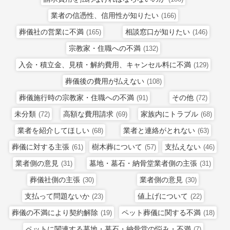
業者の信憑性、信用性が知りたい
(166)
葬儀社の営業に不満
相談窓口が知りたい
(165)
(146)
宗教家・住職への不満
(132)
入会・積立金、見積・解約費用、キャンセル料に不満
(129)
葬儀後の費用が払えない
(108)
葬儀施行時の宗教家・住職への不満
その他
(91)
(72)
未分類
高額な費用請求
家族内にトラブル
(72)
(69)
(68)
業者を紹介してほしい
業者と連絡がとれない
(68)
(63)
葬儀に対する主張
樹木葬について
支払えない
(61)
(57)
(46)
業者側の意見
墓地・墓石・納骨堂業者側の主張
(31)
(31)
葬儀社側の主張
業者側の意見
(30)
(30)
支払って問題ないか
値上げについて
(23)
(22)
葬儀の不満により契約解除
ペット葬儀に関する不満
(19)
(18)
ペットに関連する墓地・墓石・納骨堂の悩み・不満
(7)