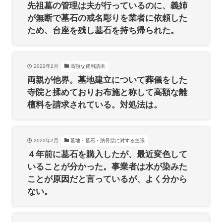
先祖墓の管理は夫が行っているのに、義姉
が無断で墓石の戒名彫りを業者に依頼した
ため、台座を残し墓石を持ち帰られた。
2022年2月
高額な費用請求
両親が他界。墓地建立について葬儀をした
寺院と揉めておりお布施と称して高額な離
檀料を請求されている。対処法は。
2022年2月
墓地・墓石・納骨堂に対する主張
４年前に墓石を購入したが、最近変色して
いることが分かった。事業者は水が染みた
ことが原因だと言っているが、よく分から
ない。