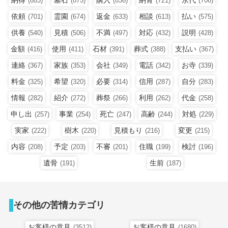
(883)
(875)
(836)
(721)
(706)
依頼
霊園
返金
相談
払い
(701)
(674)
(633)
(613)
(575)
供養
見積
不満
対応
説明
(540)
(506)
(497)
(432)
(428)
金額
使用
石材
葬式
支払い
(416)
(411)
(391)
(388)
(367)
連絡
家族
会社
電話
お寺
(367)
(353)
(349)
(342)
(339)
料金
希望
必要
信用
自分
(325)
(320)
(314)
(287)
(283)
情報
紹介
葬祭
利用
代金
(282)
(272)
(266)
(262)
(258)
申し出
事業
死亡
高齢
対処
(257)
(254)
(247)
(244)
(229)
実家
樹木
見積もり
変更
(222)
(220)
(216)
(215)
内容
予定
不審
住職
検討
(208)
(203)
(201)
(199)
(196)
遺骨
生前
(191)
(187)
その他の苦情カテゴリ
お客様の意見
お客様の意見
(3512)
(1680)