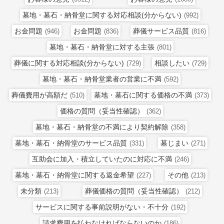
墓地・墓石・納骨堂に関する対応相談(分からない)
(992)
お金問題
お金問題
葬儀サービス品質
(946)
(836)
(816)
墓地・墓石・納骨堂に対する主張
(801)
葬儀に関する対応相談(分からない)
相談したい
(729)
(729)
墓地・墓石・納骨堂業者の営業に不満
(592)
葬儀費用が高額だ
墓地・墓石に関する価格の不満
(510)
(373)
価格の質問（妥当性確認）
(362)
墓地・墓石・納骨堂の不満により契約解除
(358)
墓地・墓石・納骨堂のサービス品質
墓じまい
(331)
(271)
互助会に加入・積立していたのに対応に不満
(246)
墓地・墓石・納骨堂に関する返金希望
その他
(227)
(213)
未分類
葬儀価格の質問（妥当性確認）
(213)
(212)
サービスに関する事前説明がない・不十分
(192)
請求費用を払わなければならないのか
(186)