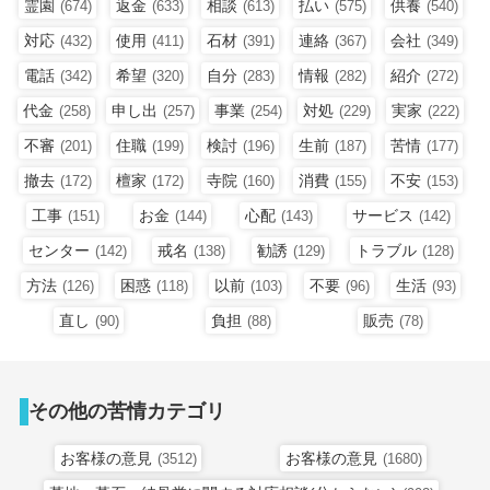
霊園
返金
相談
払い
供養
(674)
(633)
(613)
(575)
(540)
対応
使用
石材
連絡
会社
(432)
(411)
(391)
(367)
(349)
電話
希望
自分
情報
紹介
(342)
(320)
(283)
(282)
(272)
代金
申し出
事業
対処
実家
(258)
(257)
(254)
(229)
(222)
不審
住職
検討
生前
苦情
(201)
(199)
(196)
(187)
(177)
撤去
檀家
寺院
消費
不安
(172)
(172)
(160)
(155)
(153)
工事
お金
心配
サービス
(151)
(144)
(143)
(142)
センター
戒名
勧誘
トラブル
(142)
(138)
(129)
(128)
方法
困惑
以前
不要
生活
(126)
(118)
(103)
(96)
(93)
直し
負担
販売
(90)
(88)
(78)
その他の苦情カテゴリ
お客様の意見
お客様の意見
(3512)
(1680)