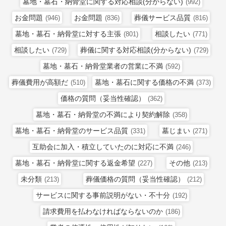
墓地・墓石・納骨堂に関する対応相談(分からない)
(992)
お金問題
お金問題
葬儀サービス品質
(946)
(836)
(816)
墓地・墓石・納骨堂に対する主張
相談したい
(801)
(771)
相談したい
葬儀に関する対応相談(分からない)
(729)
(729)
墓地・墓石・納骨堂業者の営業に不満
(592)
葬儀費用が高額だ
墓地・墓石に関する価格の不満
(510)
(373)
価格の質問（妥当性確認）
(362)
墓地・墓石・納骨堂の不満により契約解除
(358)
墓地・墓石・納骨堂のサービス品質
墓じまい
(331)
(271)
互助会に加入・積立していたのに対応に不満
(246)
墓地・墓石・納骨堂に関する返金希望
その他
(227)
(213)
未分類
葬儀価格の質問（妥当性確認）
(213)
(212)
サービスに関する事前説明がない・不十分
(192)
請求費用を払わなければならないのか
(186)