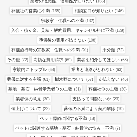
業者の信憑性、信用性が知りたい
(166)
葬儀社の営業に不満
相談窓口が知りたい
(165)
(146)
宗教家・住職への不満
(132)
入会・積立金、見積・解約費用、キャンセル料に不満
(129)
葬儀後の費用が払えない
(108)
葬儀施行時の宗教家・住職への不満
未分類
(91)
(72)
その他
高額な費用請求
業者を紹介してほしい
(72)
(69)
(68)
家族内にトラブル
業者と連絡がとれない
(68)
(63)
葬儀に対する主張
樹木葬について
支払えない
(61)
(57)
(46)
墓地・墓石・納骨堂業者側の主張
葬儀社側の主張
(31)
(30)
業者側の意見
支払って問題ないか
(30)
(23)
値上げについて
葬儀の不満により契約解除
(22)
(19)
ペット葬儀に関する不満
(18)
ペットに関連する墓地・墓石・納骨堂の悩み・不満
(7)