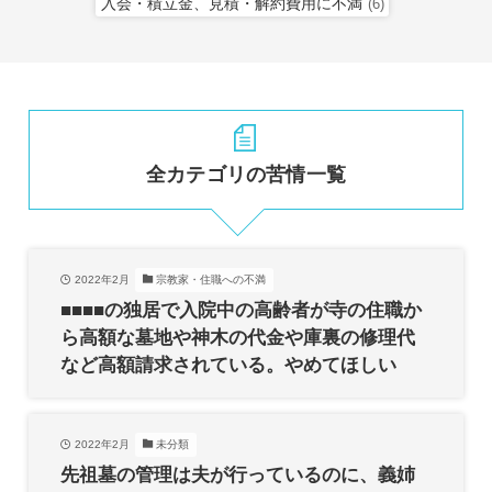
入会・積立金、見積・解約費用に不満
(6)
全カテゴリの苦情一覧
2022年2月
宗教家・住職への不満
■■■■の独居で入院中の高齢者が寺の住職か
ら高額な墓地や神木の代金や庫裏の修理代
など高額請求されている。やめてほしい
2022年2月
未分類
先祖墓の管理は夫が行っているのに、義姉