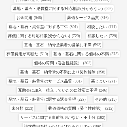
墓地・墓石・納骨堂に関する対応相談(分からない)
(992)
お金問題
葬儀サービス品質
(946)
(816)
墓地・墓石・納骨堂に対する主張
相談したい
(801)
(771)
葬儀に関する対応相談(分からない)
相談したい
(729)
(729)
墓地・墓石・納骨堂業者の営業に不満
(592)
葬儀費用が高額だ
墓地・墓石に関する価格の不満
(510)
(373)
価格の質問（妥当性確認）
(362)
墓地・墓石・納骨堂の不満により契約解除
(358)
墓地・墓石・納骨堂のサービス品質
墓じまい
(331)
(271)
互助会に加入・積立していたのに対応に不満
(246)
墓地・墓石・納骨堂に関する返金希望
その他
(227)
(213)
未分類
葬儀価格の質問（妥当性確認）
(213)
(212)
サービスに関する事前説明がない・不十分
(192)
請求費用を払わなければならないのか
(186)