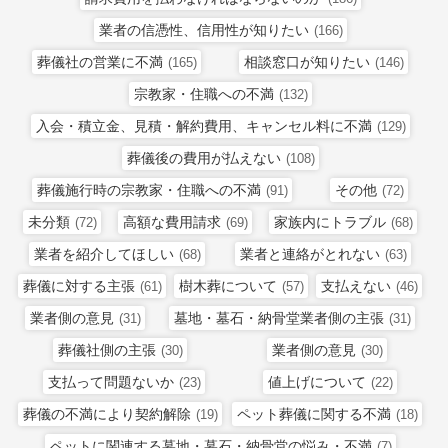
業者の信憑性、信用性が知りたい
(166)
葬儀社の営業に不満
相談窓口が知りたい
(165)
(146)
宗教家・住職への不満
(132)
入会・積立金、見積・解約費用、キャンセル料に不満
(129)
葬儀後の費用が払えない
(108)
葬儀施行時の宗教家・住職への不満
その他
(91)
(72)
未分類
高額な費用請求
家族内にトラブル
(72)
(69)
(68)
業者を紹介してほしい
業者と連絡がとれない
(68)
(63)
葬儀に対する主張
樹木葬について
支払えない
(61)
(57)
(46)
業者側の意見
墓地・墓石・納骨堂業者側の主張
(31)
(31)
葬儀社側の主張
業者側の意見
(30)
(30)
支払って問題ないか
値上げについて
(23)
(22)
葬儀の不満により契約解除
ペット葬儀に関する不満
(19)
(18)
ペットに関連する墓地・墓石・納骨堂の悩み・不満
(7)