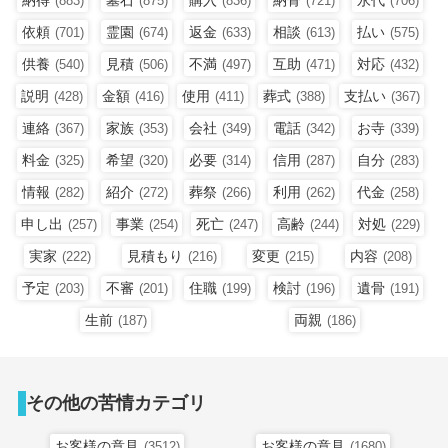
(883)
(875)
(836)
(721)
(706)
依頼
霊園
返金
相談
払い
(701)
(674)
(633)
(613)
(575)
供養
見積
不満
互助
対応
(540)
(506)
(497)
(471)
(432)
説明
金額
使用
葬式
支払い
(428)
(416)
(411)
(388)
(367)
連絡
家族
会社
電話
お寺
(367)
(353)
(349)
(342)
(339)
料金
希望
必要
信用
自分
(325)
(320)
(314)
(287)
(283)
情報
紹介
葬祭
利用
代金
(282)
(272)
(266)
(262)
(258)
申し出
事業
死亡
高齢
対処
(257)
(254)
(247)
(244)
(229)
実家
見積もり
変更
内容
(222)
(216)
(215)
(208)
予定
不審
住職
検討
遺骨
(203)
(201)
(199)
(196)
(191)
生前
両親
(187)
(186)
その他の苦情カテゴリ
お客様の意見
お客様の意見
(3512)
(1680)