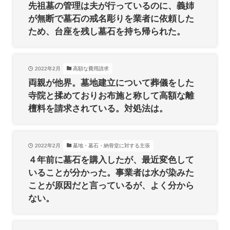
先祖墓の管理は夫が行っているのに、義姉
が無断で墓石の戒名彫りを業者に依頼した
ため、台座を残し墓石を持ち帰られた。
2022年2月
高額な費用請求
両親が他界。墓地建立について葬儀をした
寺院と揉めておりお布施と称して高額な離
檀料を請求されている。対処法は。
2022年2月
墓地・墓石・納骨堂に対する主張
４年前に墓石を購入したが、最近変色して
いることが分かった。事業者は水が染みた
ことが原因だと言っているが、よく分から
ない。