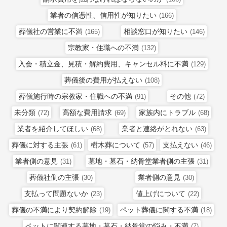
業者の信憑性、信用性が知りたい
(166)
葬儀社の営業に不満
相談窓口が知りたい
(165)
(146)
宗教家・住職への不満
(132)
入会・積立金、見積・解約費用、キャンセル料に不満
(129)
葬儀後の費用が払えない
(108)
葬儀施行時の宗教家・住職への不満
その他
(91)
(72)
未分類
高額な費用請求
家族内にトラブル
(72)
(69)
(68)
業者を紹介してほしい
業者と連絡がとれない
(68)
(63)
葬儀に対する主張
樹木葬について
支払えない
(61)
(57)
(46)
業者側の意見
墓地・墓石・納骨堂業者側の主張
(31)
(31)
葬儀社側の主張
業者側の意見
(30)
(30)
支払って問題ないか
値上げについて
(23)
(22)
葬儀の不満により契約解除
ペット葬儀に関する不満
(19)
(18)
ペットに関連する墓地・墓石・納骨堂の悩み・不満
(7)