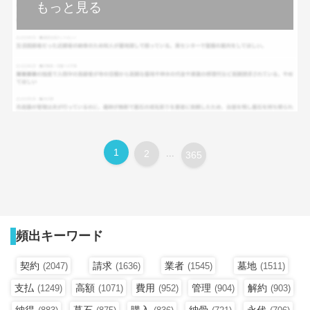
もっと見る
1
2
...
365
頻出キーワード
契約
請求
業者
墓地
(2047)
(1636)
(1545)
(1511)
支払
高額
費用
管理
解約
(1249)
(1071)
(952)
(904)
(903)
納得
墓石
購入
納骨
永代