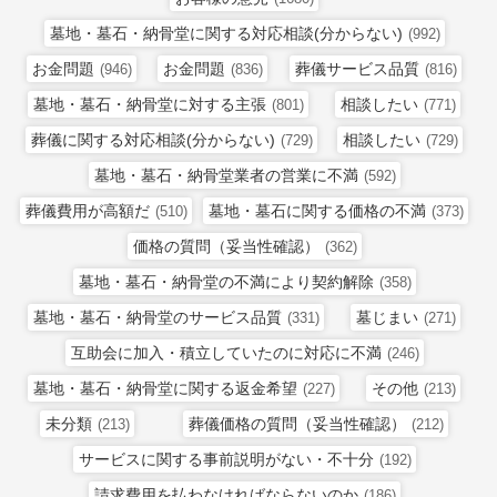
墓地・墓石・納骨堂に関する対応相談(分からない)
(992)
お金問題
お金問題
葬儀サービス品質
(946)
(836)
(816)
墓地・墓石・納骨堂に対する主張
相談したい
(801)
(771)
葬儀に関する対応相談(分からない)
相談したい
(729)
(729)
墓地・墓石・納骨堂業者の営業に不満
(592)
葬儀費用が高額だ
墓地・墓石に関する価格の不満
(510)
(373)
価格の質問（妥当性確認）
(362)
墓地・墓石・納骨堂の不満により契約解除
(358)
墓地・墓石・納骨堂のサービス品質
墓じまい
(331)
(271)
互助会に加入・積立していたのに対応に不満
(246)
墓地・墓石・納骨堂に関する返金希望
その他
(227)
(213)
未分類
葬儀価格の質問（妥当性確認）
(213)
(212)
サービスに関する事前説明がない・不十分
(192)
請求費用を払わなければならないのか
(186)