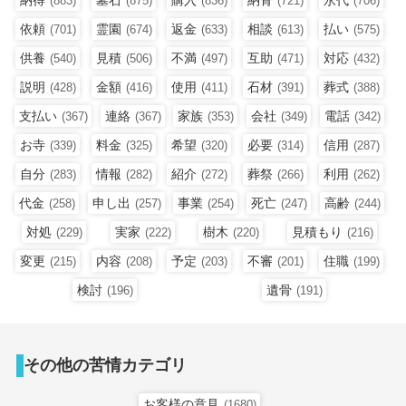
(883)
(875)
(836)
(721)
(706)
依頼
霊園
返金
相談
払い
(701)
(674)
(633)
(613)
(575)
供養
見積
不満
互助
対応
(540)
(506)
(497)
(471)
(432)
説明
金額
使用
石材
葬式
(428)
(416)
(411)
(391)
(388)
支払い
連絡
家族
会社
電話
(367)
(367)
(353)
(349)
(342)
お寺
料金
希望
必要
信用
(339)
(325)
(320)
(314)
(287)
自分
情報
紹介
葬祭
利用
(283)
(282)
(272)
(266)
(262)
代金
申し出
事業
死亡
高齢
(258)
(257)
(254)
(247)
(244)
対処
実家
樹木
見積もり
(229)
(222)
(220)
(216)
変更
内容
予定
不審
住職
(215)
(208)
(203)
(201)
(199)
検討
遺骨
(196)
(191)
その他の苦情カテゴリ
お客様の意見
(1680)