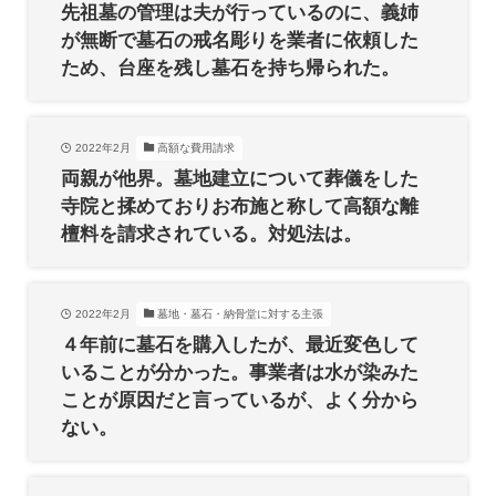
先祖墓の管理は夫が行っているのに、義姉
が無断で墓石の戒名彫りを業者に依頼した
ため、台座を残し墓石を持ち帰られた。
2022年2月
高額な費用請求
両親が他界。墓地建立について葬儀をした
寺院と揉めておりお布施と称して高額な離
檀料を請求されている。対処法は。
2022年2月
墓地・墓石・納骨堂に対する主張
４年前に墓石を購入したが、最近変色して
いることが分かった。事業者は水が染みた
ことが原因だと言っているが、よく分から
ない。