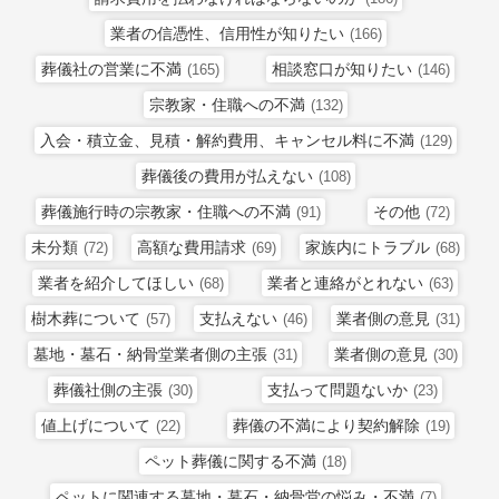
業者の信憑性、信用性が知りたい
(166)
葬儀社の営業に不満
相談窓口が知りたい
(165)
(146)
宗教家・住職への不満
(132)
入会・積立金、見積・解約費用、キャンセル料に不満
(129)
葬儀後の費用が払えない
(108)
葬儀施行時の宗教家・住職への不満
その他
(91)
(72)
未分類
高額な費用請求
家族内にトラブル
(72)
(69)
(68)
業者を紹介してほしい
業者と連絡がとれない
(68)
(63)
樹木葬について
支払えない
業者側の意見
(57)
(46)
(31)
墓地・墓石・納骨堂業者側の主張
業者側の意見
(31)
(30)
葬儀社側の主張
支払って問題ないか
(30)
(23)
値上げについて
葬儀の不満により契約解除
(22)
(19)
ペット葬儀に関する不満
(18)
ペットに関連する墓地・墓石・納骨堂の悩み・不満
(7)