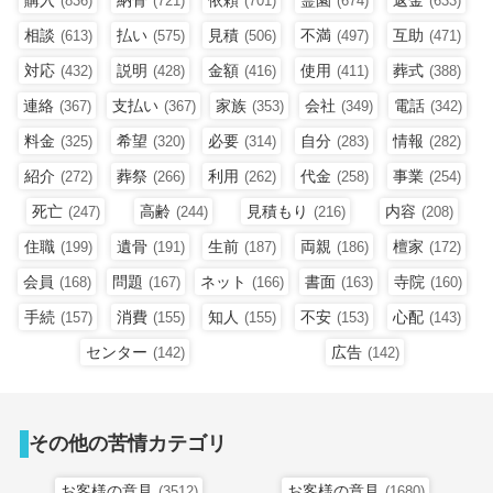
(836)
(721)
(701)
(674)
(633)
相談
払い
見積
不満
互助
(613)
(575)
(506)
(497)
(471)
対応
説明
金額
使用
葬式
(432)
(428)
(416)
(411)
(388)
連絡
支払い
家族
会社
電話
(367)
(367)
(353)
(349)
(342)
料金
希望
必要
自分
情報
(325)
(320)
(314)
(283)
(282)
紹介
葬祭
利用
代金
事業
(272)
(266)
(262)
(258)
(254)
死亡
高齢
見積もり
内容
(247)
(244)
(216)
(208)
住職
遺骨
生前
両親
檀家
(199)
(191)
(187)
(186)
(172)
会員
問題
ネット
書面
寺院
(168)
(167)
(166)
(163)
(160)
手続
消費
知人
不安
心配
(157)
(155)
(155)
(153)
(143)
センター
広告
(142)
(142)
その他の苦情カテゴリ
お客様の意見
お客様の意見
(3512)
(1680)