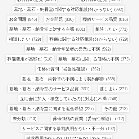
墓地・墓石・納骨堂に関する対応相談(分からない)
(992)
お金問題
お金問題
葬儀サービス品質
(946)
(836)
(816)
墓地・墓石・納骨堂に対する主張
相談したい
(801)
(771)
相談したい
葬儀に関する対応相談(分からない)
(729)
(729)
墓地・墓石・納骨堂業者の営業に不満
(592)
葬儀費用が高額だ
墓地・墓石に関する価格の不満
(510)
(373)
価格の質問（妥当性確認）
(362)
墓地・墓石・納骨堂の不満により契約解除
(358)
墓地・墓石・納骨堂のサービス品質
墓じまい
(331)
(271)
互助会に加入・積立していたのに対応に不満
(246)
墓地・墓石・納骨堂に関する返金希望
その他
(227)
(213)
未分類
葬儀価格の質問（妥当性確認）
(213)
(212)
サービスに関する事前説明がない・不十分
(192)
請求費用を払わなければならないのか
(186)