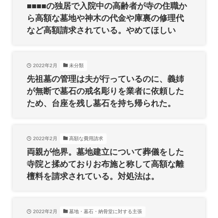
■■■■の独居で入院中の高齢者が寺の住職か
ら高額な墓地や神木の代金や庫裏の修理代
など高額請求されている。やめてほしい
2022年2月
未分類
先祖墓の管理は夫が行っているのに、義姉
が無断で墓石の戒名彫りを業者に依頼した
ため、台座を残し墓石を持ち帰られた。
2022年2月
高額な費用請求
両親が他界。墓地建立について葬儀をした
寺院と揉めておりお布施と称して高額な離
檀料を請求されている。対処法は。
2022年2月
墓地・墓石・納骨堂に対する主張