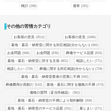
検討
遺骨
(196)
(191)
その他の苦情カテゴリ
お客様の意見
お客様の意見
(3512)
(1680)
墓地・墓石・納骨堂に関する対応相談(分からない)
(992)
お金問題
お金問題
葬儀サービス品質
(946)
(836)
(816)
墓地・墓石・納骨堂に対する主張
相談したい
(801)
(771)
相談したい
葬儀に関する対応相談(分からない)
(729)
(729)
墓地・墓石・納骨堂業者の営業に不満
(592)
葬儀費用が高額だ
墓地・墓石に関する価格の不満
(510)
(373)
価格の質問（妥当性確認）
(362)
墓地・墓石・納骨堂の不満により契約解除
(358)
墓地・墓石・納骨堂のサービス品質
墓じまい
(331)
(271)