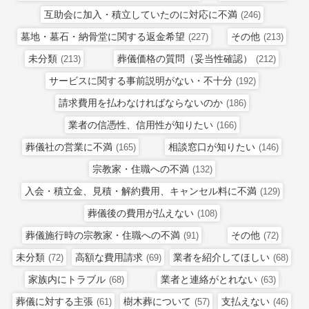
互助会に加入・積立していたのに対応に不満
(246)
墓地・墓石・納骨堂に関する返金希望
その他
(227)
(213)
未分類
葬儀価格の質問（妥当性確認）
(213)
(212)
サービスに関する事前説明がない・不十分
(192)
請求費用を払わなければならないのか
(186)
業者の信憑性、信用性が知りたい
(166)
葬儀社の営業に不満
相談窓口が知りたい
(165)
(146)
宗教家・住職への不満
(132)
入会・積立金、見積・解約費用、キャンセル料に不満
(129)
葬儀後の費用が払えない
(108)
葬儀施行時の宗教家・住職への不満
その他
(91)
(72)
未分類
高額な費用請求
業者を紹介してほしい
(72)
(69)
(68)
家族内にトラブル
業者と連絡がとれない
(68)
(63)
葬儀に対する主張
樹木葬について
支払えない
(61)
(57)
(46)