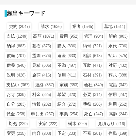
頻出キーワード
契約
請求
業者
墓地
(2047)
(1636)
(1545)
(1511)
支払
高額
費用
管理
解約
(1249)
(1071)
(952)
(904)
(903)
納得
墓石
購入
納骨
永代
(883)
(875)
(836)
(721)
(706)
依頼
霊園
返金
相談
払い
(701)
(674)
(633)
(613)
(575)
供養
見積
不満
互助
対応
(540)
(506)
(497)
(471)
(432)
説明
金額
使用
石材
葬式
(428)
(416)
(411)
(391)
(388)
支払い
連絡
家族
会社
電話
(367)
(367)
(353)
(349)
(342)
お寺
料金
希望
必要
信用
(339)
(325)
(320)
(314)
(287)
自分
情報
紹介
葬祭
利用
(283)
(282)
(272)
(266)
(262)
代金
申し出
事業
死亡
高齢
(258)
(257)
(254)
(247)
(244)
対処
実家
樹木
見積もり
(229)
(222)
(220)
(216)
変更
内容
予定
不審
住職
(215)
(208)
(203)
(201)
(199)