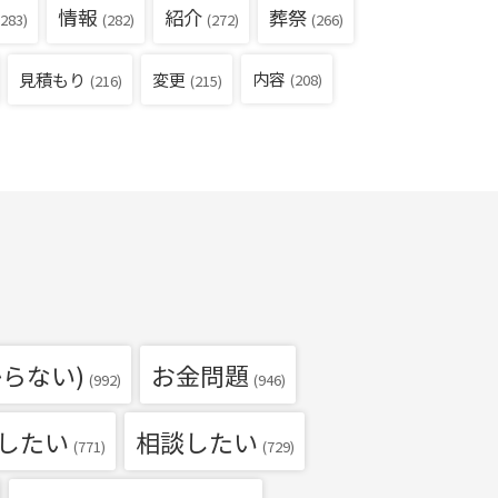
情報
紹介
葬祭
283)
(282)
(272)
(266)
見積もり
内容
変更
(208)
(216)
(215)
らない)
お金問題
(992)
(946)
したい
相談したい
(771)
(729)