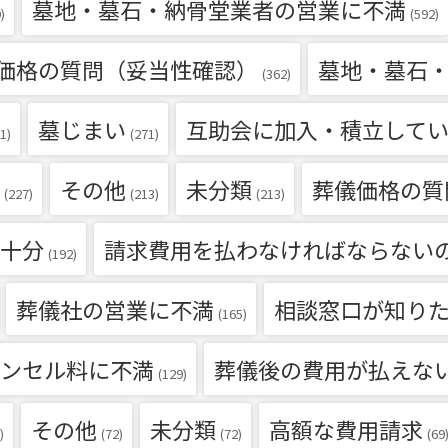
墓地・墓石・納骨堂業者の営業に不満
)
(592)
価格の質問（妥当性確認）
墓地・墓石
(362)
墓じまい
互助会に加入・積立して
1)
(271)
その他
未分類
葬儀価格の質
(227)
(213)
(213)
十分
請求費用を払わなければならない
(192)
葬儀社の営業に不満
相談窓口が知り
(165)
ンセル料に不満
葬儀後の費用が払えな
(129)
その他
未分類
高額な費用請求
)
(72)
(72)
(69