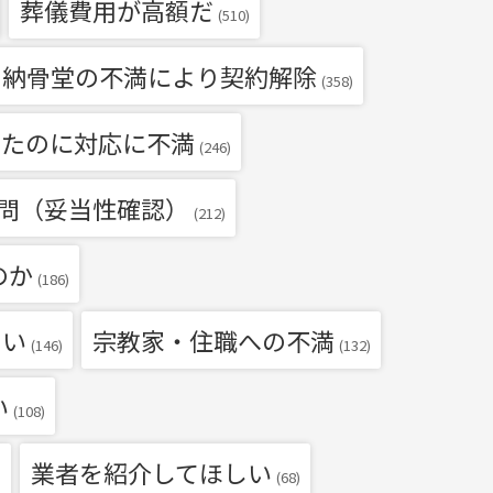
葬儀費用が高額だ
(510)
・納骨堂の不満により契約解除
(358)
いたのに対応に不満
(246)
問（妥当性確認）
(212)
のか
(186)
たい
宗教家・住職への不満
(146)
(132)
い
(108)
業者を紹介してほしい
)
(68)