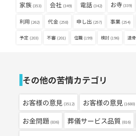
家族
会社
電話
お寺
(339)
(353)
(349)
(342)
利用
代金
申し出
事業
(262)
(258)
(257)
(254)
予定
不審
住職
検討
遺骨
(203)
(201)
(199)
(196)
その他の苦情カテゴリ
お客様の意見
お客様の意見
(3512)
(1680)
お金問題
葬儀サービス品質
(836)
(816)