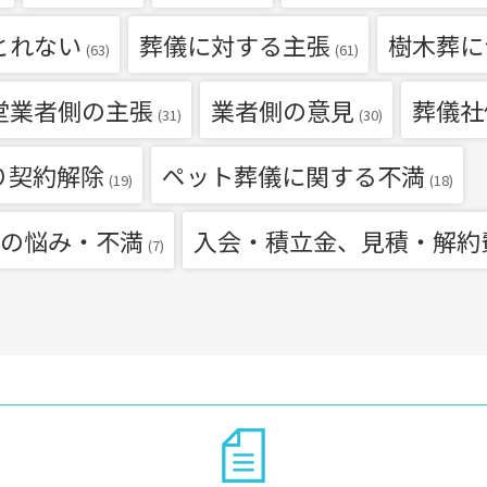
とれない
葬儀に対する主張
樹木葬に
(63)
(61)
堂業者側の主張
業者側の意見
葬儀社
(31)
(30)
り契約解除
ペット葬儀に関する不満
(19)
(18)
の悩み・不満
入会・積立金、見積・解約
(7)