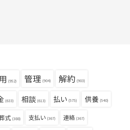
用
管理
解約
(904)
(903)
(952)
金
相談
払い
供養
(540)
(575)
(633)
(613)
葬式
支払い
連絡
(367)
(367)
(388)