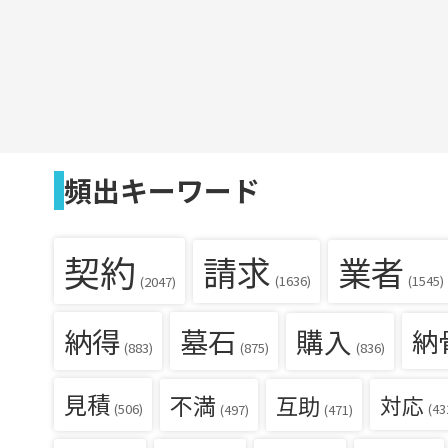
頻出キーワード
契約
請求
業者
(1636)
(1545)
(2047)
納得
墓石
購入
納
(836)
(883)
(875)
見積
不満
互助
対応
(506)
(43
(497)
(471)