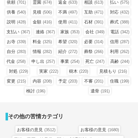
依頼
霊園
返金
相談
払い
(701)
(674)
(633)
(613)
(575)
供養
見積
不満
互助
対応
(540)
(506)
(497)
(471)
(432)
説明
金額
使用
石材
葬式
(428)
(416)
(411)
(391)
(388)
支払い
連絡
家族
会社
電話
(367)
(367)
(353)
(349)
(342)
お寺
料金
希望
必要
信用
(339)
(325)
(320)
(314)
(287)
自分
情報
紹介
葬祭
利用
(283)
(282)
(272)
(266)
(262)
代金
申し出
事業
死亡
高齢
(258)
(257)
(254)
(247)
(244)
対処
実家
樹木
見積もり
(229)
(222)
(220)
(216)
変更
内容
予定
不審
住職
(215)
(208)
(203)
(201)
(199)
検討
遺骨
(196)
(191)
その他の苦情カテゴリ
お客様の意見
お客様の意見
(3512)
(1680)