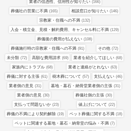
業者の信憑性、信用性が知りたい
(166)
葬儀社の営業に不満
相談窓口が知りたい
(165)
(146)
宗教家・住職への不満
(132)
入会・積立金、見積・解約費用、キャンセル料に不満
(129)
葬儀後の費用が払えない
(108)
葬儀施行時の宗教家・住職への不満
その他
(91)
(72)
未分類
高額な費用請求
業者を紹介してほしい
(72)
(69)
(68)
家族内にトラブル
業者と連絡がとれない
(68)
(63)
葬儀に対する主張
樹木葬について
支払えない
(61)
(57)
(46)
業者側の意見
墓地・墓石・納骨堂業者側の主張
(31)
(31)
業者側の意見
葬儀社側の主張
(30)
(30)
支払って問題ないか
値上げについて
(23)
(22)
葬儀の不満により契約解除
ペット葬儀に関する不満
(19)
(18)
ペットに関連する墓地・墓石・納骨堂の悩み・不満
(7)