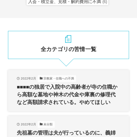
入会・積立金、見積・解約費用に不満
(6)
全カテゴリの苦情一覧
2022年2月
宗教家・住職への不満
■■■■の独居で入院中の高齢者が寺の住職か
ら高額な墓地や神木の代金や庫裏の修理代
など高額請求されている。やめてほしい
2022年2月
未分類
先祖墓の管理は夫が行っているのに、義姉