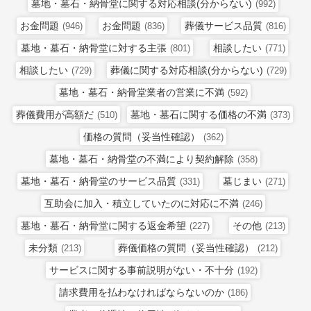
墓地・墓石・納骨堂に関する対応相談(分からない)
(992)
お金問題
お金問題
葬儀サービス品質
(946)
(836)
(816)
墓地・墓石・納骨堂に対する主張
相談したい
(801)
(771)
相談したい
葬儀に関する対応相談(分からない)
(729)
(729)
墓地・墓石・納骨堂業者の営業に不満
(592)
葬儀費用が高額だ
墓地・墓石に関する価格の不満
(510)
(373)
価格の質問（妥当性確認）
(362)
墓地・墓石・納骨堂の不満により契約解除
(358)
墓地・墓石・納骨堂のサービス品質
墓じまい
(331)
(271)
互助会に加入・積立していたのに対応に不満
(246)
墓地・墓石・納骨堂に関する返金希望
その他
(227)
(213)
未分類
葬儀価格の質問（妥当性確認）
(213)
(212)
サービスに関する事前説明がない・不十分
(192)
請求費用を払わなければならないのか
(186)