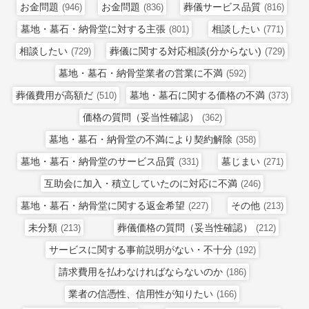
お金問題
お金問題
葬儀サービス品質
(946)
(836)
(816)
墓地・墓石・納骨堂に対する主張
相談したい
(801)
(771)
相談したい
葬儀に関する対応相談(分からない)
(729)
(729)
墓地・墓石・納骨堂業者の営業に不満
(592)
葬儀費用が高額だ
墓地・墓石に関する価格の不満
(510)
(373)
価格の質問（妥当性確認）
(362)
墓地・墓石・納骨堂の不満により契約解除
(358)
墓地・墓石・納骨堂のサービス品質
墓じまい
(331)
(271)
互助会に加入・積立していたのに対応に不満
(246)
墓地・墓石・納骨堂に関する返金希望
その他
(227)
(213)
未分類
葬儀価格の質問（妥当性確認）
(213)
(212)
サービスに関する事前説明がない・不十分
(192)
請求費用を払わなければならないのか
(186)
業者の信憑性、信用性が知りたい
(166)