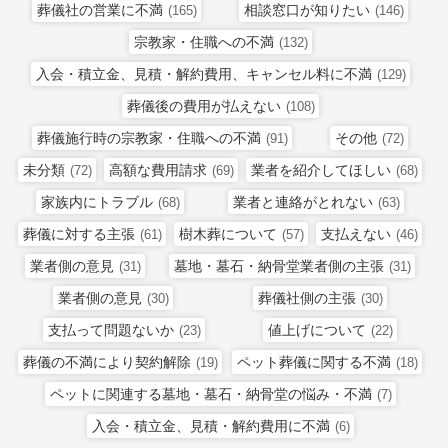
葬儀社の営業に不満
相談窓口が知りたい
(165)
(146)
宗教家・住職への不満
(132)
入会・積立金、見積・解約費用、キャンセル料に不満
(129)
葬儀後の費用が払えない
(108)
葬儀施行時の宗教家・住職への不満
その他
(91)
(72)
未分類
高額な費用請求
業者を紹介してほしい
(72)
(69)
(68)
家族内にトラブル
業者と連絡がとれない
(68)
(63)
葬儀に対する主張
樹木葬について
支払えない
(61)
(57)
(46)
業者側の意見
墓地・墓石・納骨堂業者側の主張
(31)
(31)
業者側の意見
葬儀社側の主張
(30)
(30)
支払って問題ないか
値上げについて
(23)
(22)
葬儀の不満により契約解除
ペット葬儀に関する不満
(19)
(18)
ペットに関連する墓地・墓石・納骨堂の悩み・不満
(7)
入会・積立金、見積・解約費用に不満
(6)