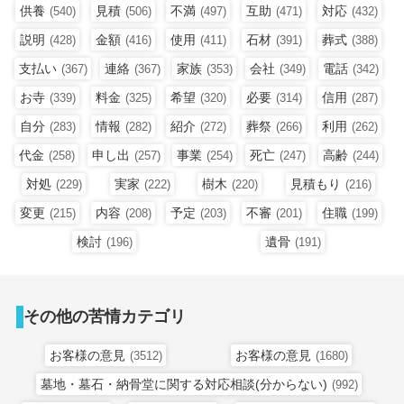
供養
見積
不満
互助
対応
(540)
(506)
(497)
(471)
(432)
説明
金額
使用
石材
葬式
(428)
(416)
(411)
(391)
(388)
支払い
連絡
家族
会社
電話
(367)
(367)
(353)
(349)
(342)
お寺
料金
希望
必要
信用
(339)
(325)
(320)
(314)
(287)
自分
情報
紹介
葬祭
利用
(283)
(282)
(272)
(266)
(262)
代金
申し出
事業
死亡
高齢
(258)
(257)
(254)
(247)
(244)
対処
実家
樹木
見積もり
(229)
(222)
(220)
(216)
変更
内容
予定
不審
住職
(215)
(208)
(203)
(201)
(199)
検討
遺骨
(196)
(191)
その他の苦情カテゴリ
お客様の意見
お客様の意見
(3512)
(1680)
墓地・墓石・納骨堂に関する対応相談(分からない)
(992)