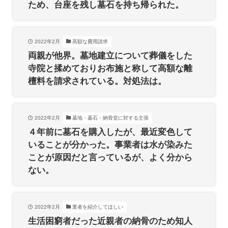
ため、台座を残し墓石を持ち帰られた。
2022年2月
高額な費用請求
両親が他界。墓地建立について葬儀をした
寺院と揉めておりお布施と称して高額な離
檀料を請求されている。対処法は。
2022年2月
墓地・墓石・納骨堂に対する主張
４年前に墓石を購入したが、最近変色して
いることが分かった。事業者は水が染みた
ことが原因だと言っているが、よく分から
ない。
2022年2月
業者を紹介してほしい
生活困窮者だった近親者の納骨のため知人