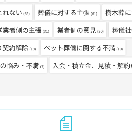
とれない
葬儀に対する主張
樹木葬に
(63)
(61)
堂業者側の主張
業者側の意見
葬儀社
(31)
(30)
り契約解除
ペット葬儀に関する不満
(19)
(18)
の悩み・不満
入会・積立金、見積・解約
(7)