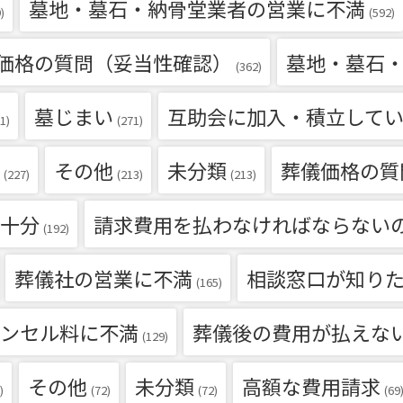
墓地・墓石・納骨堂業者の営業に不満
)
(592)
価格の質問（妥当性確認）
墓地・墓石
(362)
墓じまい
互助会に加入・積立して
1)
(271)
その他
未分類
葬儀価格の質
(227)
(213)
(213)
十分
請求費用を払わなければならない
(192)
葬儀社の営業に不満
相談窓口が知り
(165)
ンセル料に不満
葬儀後の費用が払えな
(129)
その他
未分類
高額な費用請求
)
(72)
(72)
(69