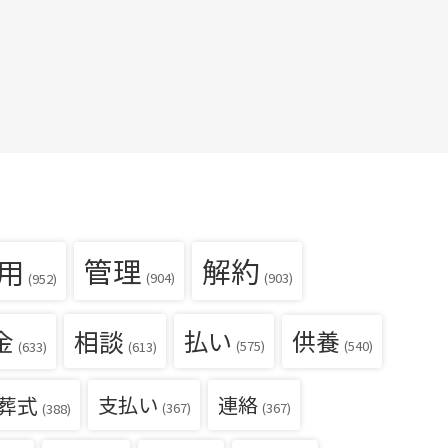
用
管理
解約
(904)
(903)
(952)
金
相談
払い
供養
(540)
(575)
(633)
(613)
葬式
支払い
連絡
(367)
(367)
(388)