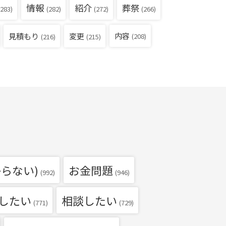
情報
紹介
葬祭
283)
(282)
(272)
(266)
見積もり
内容
変更
(208)
(216)
(215)
らない)
お金問題
(992)
(946)
したい
相談したい
(771)
(729)