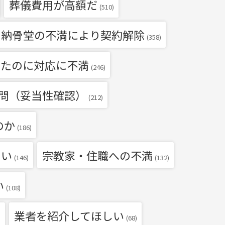
葬儀費用が高額だ
(510)
・納骨堂の不満により契約解除
(358)
いたのに対応に不満
(246)
問（妥当性確認）
(212)
のか
(186)
たい
宗教家・住職への不満
(146)
(132)
い
(108)
業者を紹介してほしい
)
(68)