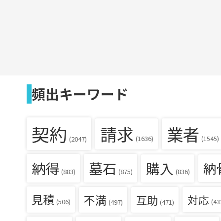
頻出キーワード
契約
請求
業者
(1636)
(1545)
(2047)
納得
墓石
購入
納
(836)
(883)
(875)
見積
不満
互助
対応
(506)
(43
(497)
(471)