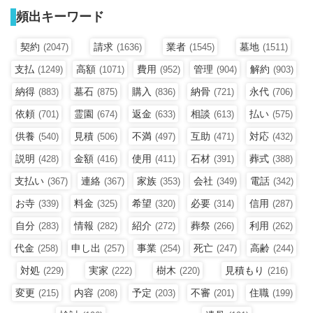
頻出キーワード
契約
請求
業者
墓地
(2047)
(1636)
(1545)
(1511)
支払
高額
費用
管理
解約
(1249)
(1071)
(952)
(904)
(903)
納得
墓石
購入
納骨
永代
(883)
(875)
(836)
(721)
(706)
依頼
霊園
返金
相談
払い
(701)
(674)
(633)
(613)
(575)
供養
見積
不満
互助
対応
(540)
(506)
(497)
(471)
(432)
説明
金額
使用
石材
葬式
(428)
(416)
(411)
(391)
(388)
支払い
連絡
家族
会社
電話
(367)
(367)
(353)
(349)
(342)
お寺
料金
希望
必要
信用
(339)
(325)
(320)
(314)
(287)
自分
情報
紹介
葬祭
利用
(283)
(282)
(272)
(266)
(262)
代金
申し出
事業
死亡
高齢
(258)
(257)
(254)
(247)
(244)
対処
実家
樹木
見積もり
(229)
(222)
(220)
(216)
変更
内容
予定
不審
住職
(215)
(208)
(203)
(201)
(199)