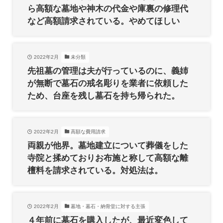
ら高額な墓地や神木の代金や庫裏の修理代
など高額請求されている。やめてほしい
2022年2月
未分類
先祖墓の管理は夫が行っているのに、義姉
が無断で墓石の戒名彫りを業者に依頼した
ため、台座を残し墓石を持ち帰られた。
2022年2月
高額な費用請求
両親が他界。墓地建立について葬儀をした
寺院と揉めておりお布施と称して高額な離
檀料を請求されている。対処法は。
2022年2月
墓地・墓石・納骨堂に対する主張
４年前に墓石を購入したが、最近変色して