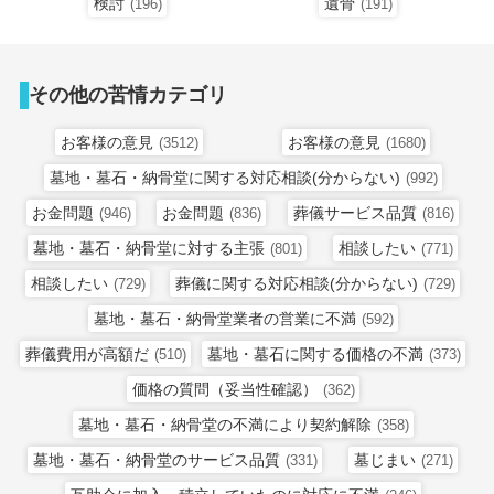
検討
遺骨
(196)
(191)
その他の苦情カテゴリ
お客様の意見
お客様の意見
(3512)
(1680)
墓地・墓石・納骨堂に関する対応相談(分からない)
(992)
お金問題
お金問題
葬儀サービス品質
(946)
(836)
(816)
墓地・墓石・納骨堂に対する主張
相談したい
(801)
(771)
相談したい
葬儀に関する対応相談(分からない)
(729)
(729)
墓地・墓石・納骨堂業者の営業に不満
(592)
葬儀費用が高額だ
墓地・墓石に関する価格の不満
(510)
(373)
価格の質問（妥当性確認）
(362)
墓地・墓石・納骨堂の不満により契約解除
(358)
墓地・墓石・納骨堂のサービス品質
墓じまい
(331)
(271)