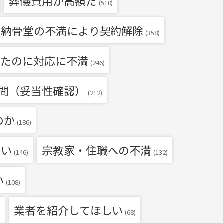
葬儀費用が高額だ
(510)
・納骨堂の不満により契約解除
(358)
いたのに対応に不満
(246)
問（妥当性確認）
(212)
のか
(186)
たい
宗教家・住職への不満
(146)
(132)
い
(108)
業者を紹介してほしい
)
(68)