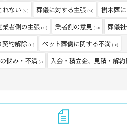
とれない
葬儀に対する主張
樹木葬に
(63)
(61)
堂業者側の主張
業者側の意見
葬儀社
(31)
(30)
り契約解除
ペット葬儀に関する不満
(19)
(18)
の悩み・不満
入会・積立金、見積・解約
(7)