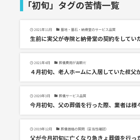
「初旬」タグの苦情一覧
2021年11月
墓地・墓石・納骨堂のサービス品質
生前に実父が寺院と納骨堂の契約をしてい
2021年4月
葬儀費用が高額だ
４月初旬、老人ホームに入居していた叔父
2020年3月
葬儀サービス品質
今月初旬、父の葬儀を行った際、業者は様
2019年12月
葬儀価格の質問（妥当性確認）
父が今月初旬に亡くなり急きょ葬儀を行っ