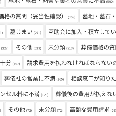
墓地・墓石・納骨堂業者の営業に不満
)
(592)
価格の質問（妥当性確認）
墓地・墓石
(362)
墓じまい
互助会に加入・積立して
1)
(271)
その他
未分類
葬儀価格の質
(227)
(213)
(213)
十分
請求費用を払わなければならない
(192)
葬儀社の営業に不満
相談窓口が知り
(165)
ンセル料に不満
葬儀後の費用が払えな
(129)
その他
未分類
高額な費用請求
)
(72)
(72)
(69