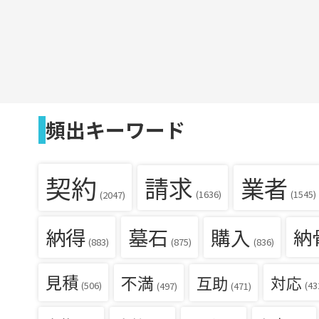
頻出キーワード
契約
請求
業者
(1636)
(1545)
(2047)
納得
墓石
購入
納
(836)
(883)
(875)
見積
不満
互助
対応
(506)
(43
(497)
(471)