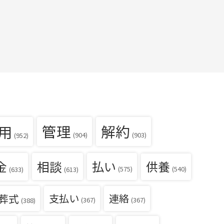
用
管理
解約
(904)
(903)
(952)
金
相談
払い
供養
(540)
(575)
(633)
(613)
葬式
支払い
連絡
(367)
(367)
(388)