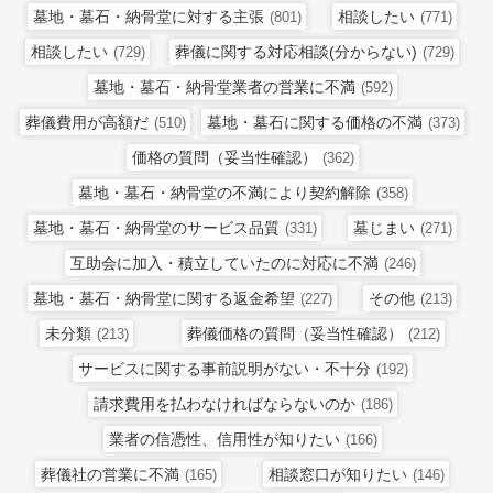
墓地・墓石・納骨堂に対する主張
相談したい
(801)
(771)
相談したい
葬儀に関する対応相談(分からない)
(729)
(729)
墓地・墓石・納骨堂業者の営業に不満
(592)
葬儀費用が高額だ
墓地・墓石に関する価格の不満
(510)
(373)
価格の質問（妥当性確認）
(362)
墓地・墓石・納骨堂の不満により契約解除
(358)
墓地・墓石・納骨堂のサービス品質
墓じまい
(331)
(271)
互助会に加入・積立していたのに対応に不満
(246)
墓地・墓石・納骨堂に関する返金希望
その他
(227)
(213)
未分類
葬儀価格の質問（妥当性確認）
(213)
(212)
サービスに関する事前説明がない・不十分
(192)
請求費用を払わなければならないのか
(186)
業者の信憑性、信用性が知りたい
(166)
葬儀社の営業に不満
相談窓口が知りたい
(165)
(146)