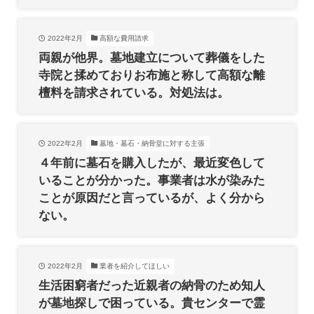
2022年2月
高額な費用請求
両親が他界。墓地建立について葬儀をした
寺院と揉めておりお布施と称して高額な離
檀料を請求されている。対処法は。
2022年2月
墓地・墓石・納骨堂に対する主張
４年前に墓石を購入したが、最近変色して
いることが分かった。事業者は水が染みた
ことが原因だと言っているが、よく分から
ない。
2022年2月
業者を紹介してほしい
生活困窮者だった近親者の納骨のため知人
が墓地探しで困っている。貴センターで霊