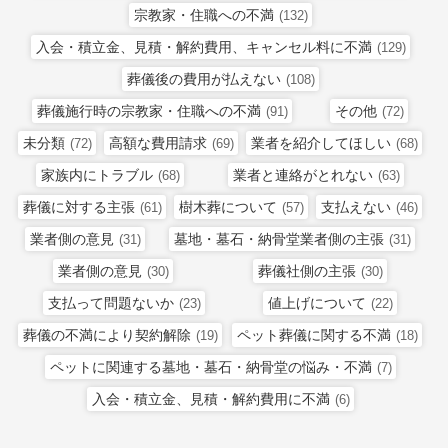
宗教家・住職への不満
(132)
入会・積立金、見積・解約費用、キャンセル料に不満
(129)
葬儀後の費用が払えない
(108)
葬儀施行時の宗教家・住職への不満
その他
(91)
(72)
未分類
高額な費用請求
業者を紹介してほしい
(72)
(69)
(68)
家族内にトラブル
業者と連絡がとれない
(68)
(63)
葬儀に対する主張
樹木葬について
支払えない
(61)
(57)
(46)
業者側の意見
墓地・墓石・納骨堂業者側の主張
(31)
(31)
業者側の意見
葬儀社側の主張
(30)
(30)
支払って問題ないか
値上げについて
(23)
(22)
葬儀の不満により契約解除
ペット葬儀に関する不満
(19)
(18)
ペットに関連する墓地・墓石・納骨堂の悩み・不満
(7)
入会・積立金、見積・解約費用に不満
(6)