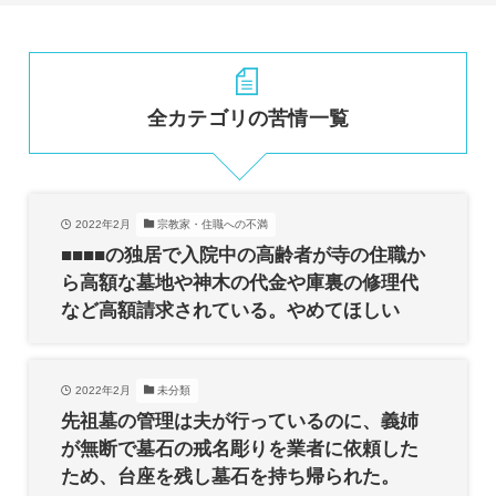
全カテゴリの苦情一覧
2022年2月
宗教家・住職への不満
■■■■の独居で入院中の高齢者が寺の住職か
ら高額な墓地や神木の代金や庫裏の修理代
など高額請求されている。やめてほしい
2022年2月
未分類
先祖墓の管理は夫が行っているのに、義姉
が無断で墓石の戒名彫りを業者に依頼した
ため、台座を残し墓石を持ち帰られた。