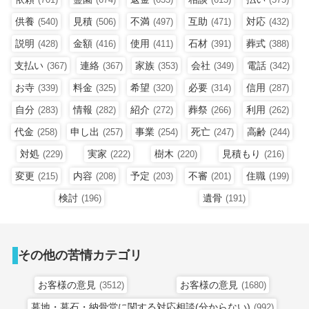
供養
見積
不満
互助
対応
(540)
(506)
(497)
(471)
(432)
説明
金額
使用
石材
葬式
(428)
(416)
(411)
(391)
(388)
支払い
連絡
家族
会社
電話
(367)
(367)
(353)
(349)
(342)
お寺
料金
希望
必要
信用
(339)
(325)
(320)
(314)
(287)
自分
情報
紹介
葬祭
利用
(283)
(282)
(272)
(266)
(262)
代金
申し出
事業
死亡
高齢
(258)
(257)
(254)
(247)
(244)
対処
実家
樹木
見積もり
(229)
(222)
(220)
(216)
変更
内容
予定
不審
住職
(215)
(208)
(203)
(201)
(199)
検討
遺骨
(196)
(191)
その他の苦情カテゴリ
お客様の意見
お客様の意見
(3512)
(1680)
墓地・墓石・納骨堂に関する対応相談(分からない)
(992)