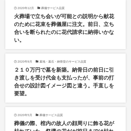
2020年12月
葬儀サービス品質
火葬場で立ち会いが可能との説明から献花
のために花束を葬儀屋に注文。前日、立ち
合いを断られたのに花代請求に納得いかな
い。
2020年9月
墓地・墓石・納骨堂のサービス品質
２１０万円で墓を新築。納骨日の前日に引
き渡しを受け代金も支払ったが、事前の打
合せの設計図イメージ図と違う。手直しを
要望。
2020年5月
葬儀サービス品質
葬儀の際、棺内の故人の顔周りに飾る花が