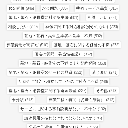
お金問題
お金問題
葬儀サービス品質
(946)
(836)
(816)
墓地・墓石・納骨堂に対する主張
相談したい
(801)
(771)
相談したい
葬儀に関する対応相談(分からない)
(729)
(729)
墓地・墓石・納骨堂業者の営業に不満
(592)
葬儀費用が高額だ
墓地・墓石に関する価格の不満
(510)
(373)
価格の質問（妥当性確認）
(362)
墓地・墓石・納骨堂の不満により契約解除
(358)
墓地・墓石・納骨堂のサービス品質
墓じまい
(331)
(271)
互助会に加入・積立していたのに対応に不満
(246)
墓地・墓石・納骨堂に関する返金希望
その他
(227)
(213)
未分類
葬儀価格の質問（妥当性確認）
(213)
(212)
サービスに関する事前説明がない・不十分
(192)
請求費用を払わなければならないのか
(186)
業者の信憑性、信用性が知りたい
(166)