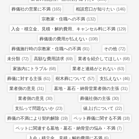
葬儀社の営業に不満
相談窓口が知りたい
(165)
(146)
宗教家・住職への不満
(132)
入会・積立金、見積・解約費用、キャンセル料に不満
(129)
葬儀後の費用が払えない
(108)
葬儀施行時の宗教家・住職への不満
その他
(91)
(72)
未分類
高額な費用請求
業者を紹介してほしい
(72)
(69)
(68)
家族内にトラブル
業者と連絡がとれない
(68)
(63)
葬儀に対する主張
樹木葬について
支払えない
(61)
(57)
(46)
業者側の意見
墓地・墓石・納骨堂業者側の主張
(31)
(31)
業者側の意見
葬儀社側の主張
(30)
(30)
支払って問題ないか
値上げについて
(23)
(22)
葬儀の不満により契約解除
ペット葬儀に関する不満
(19)
(18)
ペットに関連する墓地・墓石・納骨堂の悩み・不満
(7)
入会・積立金、見積・解約費用に不満
(6)