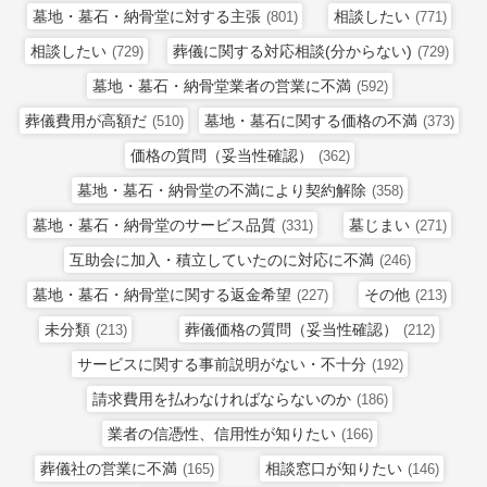
墓地・墓石・納骨堂に対する主張
相談したい
(801)
(771)
相談したい
葬儀に関する対応相談(分からない)
(729)
(729)
墓地・墓石・納骨堂業者の営業に不満
(592)
葬儀費用が高額だ
墓地・墓石に関する価格の不満
(510)
(373)
価格の質問（妥当性確認）
(362)
墓地・墓石・納骨堂の不満により契約解除
(358)
墓地・墓石・納骨堂のサービス品質
墓じまい
(331)
(271)
互助会に加入・積立していたのに対応に不満
(246)
墓地・墓石・納骨堂に関する返金希望
その他
(227)
(213)
未分類
葬儀価格の質問（妥当性確認）
(213)
(212)
サービスに関する事前説明がない・不十分
(192)
請求費用を払わなければならないのか
(186)
業者の信憑性、信用性が知りたい
(166)
葬儀社の営業に不満
相談窓口が知りたい
(165)
(146)