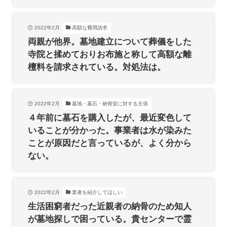
2022年2月
高額な費用請求
両親が他界。墓地建立について葬儀をした
寺院と揉めておりお布施と称して高額な離
檀料を請求されている。対処法は。
2022年2月
墓地・墓石・納骨堂に対する主張
４年前に墓石を購入したが、最近変色して
いることが分かった。事業者は水が染みた
ことが原因だと言っているが、よく分から
ない。
2022年2月
業者を紹介してほしい
生活困窮者だった近親者の納骨のため知人
が墓地探しで困っている。貴センターで霊