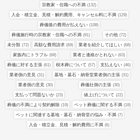
宗教家・住職への不満
(132)
入会・積立金、見積・解約費用、キャンセル料に不満
(129)
葬儀後の費用が払えない
(108)
葬儀施行時の宗教家・住職への不満
その他
(91)
(72)
未分類
高額な費用請求
業者を紹介してほしい
(72)
(69)
(68)
家族内にトラブル
業者と連絡がとれない
(68)
(63)
葬儀に対する主張
樹木葬について
支払えない
(61)
(57)
(46)
業者側の意見
墓地・墓石・納骨堂業者側の主張
(31)
(31)
業者側の意見
葬儀社側の主張
(30)
(30)
支払って問題ないか
値上げについて
(23)
(22)
葬儀の不満により契約解除
ペット葬儀に関する不満
(19)
(18)
ペットに関連する墓地・墓石・納骨堂の悩み・不満
(7)
入会・積立金、見積・解約費用に不満
(6)