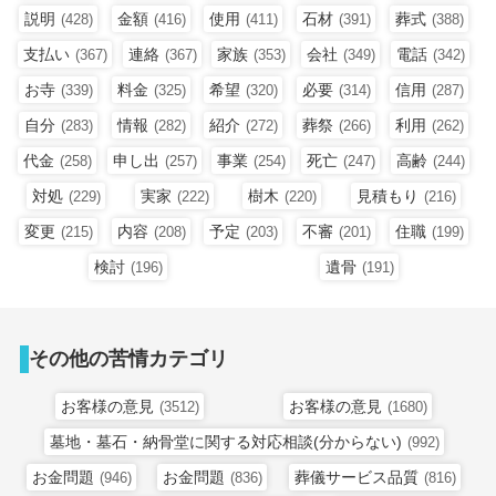
説明
金額
使用
石材
葬式
(428)
(416)
(411)
(391)
(388)
支払い
連絡
家族
会社
電話
(367)
(367)
(353)
(349)
(342)
お寺
料金
希望
必要
信用
(339)
(325)
(320)
(314)
(287)
自分
情報
紹介
葬祭
利用
(283)
(282)
(272)
(266)
(262)
代金
申し出
事業
死亡
高齢
(258)
(257)
(254)
(247)
(244)
対処
実家
樹木
見積もり
(229)
(222)
(220)
(216)
変更
内容
予定
不審
住職
(215)
(208)
(203)
(201)
(199)
検討
遺骨
(196)
(191)
その他の苦情カテゴリ
お客様の意見
お客様の意見
(3512)
(1680)
墓地・墓石・納骨堂に関する対応相談(分からない)
(992)
お金問題
お金問題
葬儀サービス品質
(946)
(836)
(816)