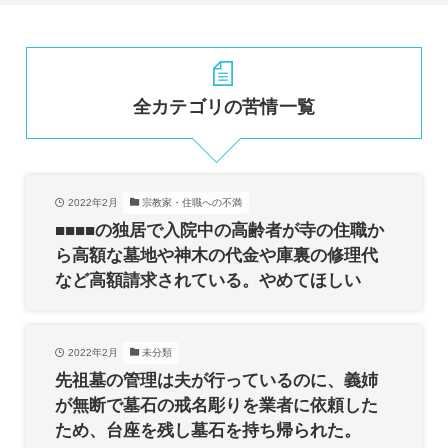
全カテゴリの苦情一覧
2022年2月
宗教家・住職への不満
■■■■の独居で入院中の高齢者が寺の住職か
ら高額な墓地や神木の代金や庫裏の修理代
など高額請求されている。やめてほしい
2022年2月
未分類
先祖墓の管理は夫が行っているのに、義姉
が無断で墓石の戒名彫りを業者に依頼した
ため、台座を残し墓石を持ち帰られた。