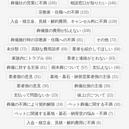
葬儀社の営業に不満
相談窓口が知りたい
(165)
(146)
宗教家・住職への不満
(132)
入会・積立金、見積・解約費用、キャンセル料に不満
(129)
葬儀後の費用が払えない
(108)
葬儀施行時の宗教家・住職への不満
その他
(91)
(72)
未分類
高額な費用請求
業者を紹介してほしい
(72)
(69)
(68)
家族内にトラブル
業者と連絡がとれない
(68)
(63)
葬儀に対する主張
樹木葬について
支払えない
(61)
(57)
(46)
業者側の意見
墓地・墓石・納骨堂業者側の主張
(31)
(31)
業者側の意見
葬儀社側の主張
(30)
(30)
支払って問題ないか
値上げについて
(23)
(22)
葬儀の不満により契約解除
ペット葬儀に関する不満
(19)
(18)
ペットに関連する墓地・墓石・納骨堂の悩み・不満
(7)
入会・積立金、見積・解約費用に不満
(6)