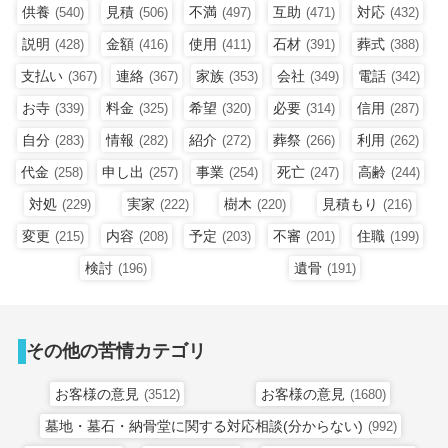
供養
見積
不満
互助
対応
(540)
(506)
(497)
(471)
(432)
説明
金額
使用
石材
葬式
(428)
(416)
(411)
(391)
(388)
支払い
連絡
家族
会社
電話
(367)
(367)
(353)
(349)
(342)
お寺
料金
希望
必要
信用
(339)
(325)
(320)
(314)
(287)
自分
情報
紹介
葬祭
利用
(283)
(282)
(272)
(266)
(262)
代金
申し出
事業
死亡
高齢
(258)
(257)
(254)
(247)
(244)
対処
実家
樹木
見積もり
(229)
(222)
(220)
(216)
変更
内容
予定
不審
住職
(215)
(208)
(203)
(201)
(199)
検討
遺骨
(196)
(191)
その他の苦情カテゴリ
お客様の意見
お客様の意見
(3512)
(1680)
墓地・墓石・納骨堂に関する対応相談(分からない)
(992)