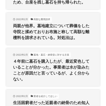
ため、台座を残し墓石を持ち帰られた。
2022年2月
高額な費用請求
両親が他界。墓地建立について葬儀をした
寺院と揉めておりお布施と称して高額な離
檀料を請求されている。対処法は。
2022年2月
墓地・墓石・納骨堂に対する主張
４年前に墓石を購入したが、最近変色して
いることが分かった。事業者は水が染みた
ことが原因だと言っているが、よく分から
ない。
2022年2月
業者を紹介してほしい
生活困窮者だった近親者の納骨のため知人