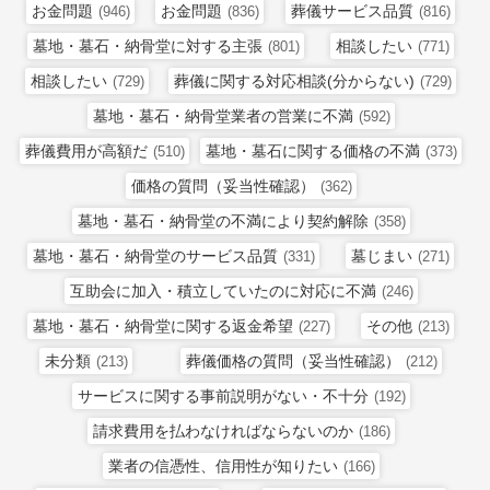
お金問題
お金問題
葬儀サービス品質
(946)
(836)
(816)
墓地・墓石・納骨堂に対する主張
相談したい
(801)
(771)
相談したい
葬儀に関する対応相談(分からない)
(729)
(729)
墓地・墓石・納骨堂業者の営業に不満
(592)
葬儀費用が高額だ
墓地・墓石に関する価格の不満
(510)
(373)
価格の質問（妥当性確認）
(362)
墓地・墓石・納骨堂の不満により契約解除
(358)
墓地・墓石・納骨堂のサービス品質
墓じまい
(331)
(271)
互助会に加入・積立していたのに対応に不満
(246)
墓地・墓石・納骨堂に関する返金希望
その他
(227)
(213)
未分類
葬儀価格の質問（妥当性確認）
(213)
(212)
サービスに関する事前説明がない・不十分
(192)
請求費用を払わなければならないのか
(186)
業者の信憑性、信用性が知りたい
(166)