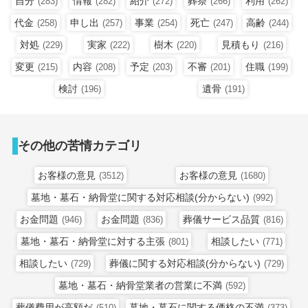
自分
情報
紹介
葬祭
利用
(283)
(282)
(272)
(266)
(262)
代金
申し出
事業
死亡
高齢
(258)
(257)
(254)
(247)
(244)
対処
実家
樹木
見積もり
(229)
(222)
(220)
(216)
変更
内容
予定
不審
住職
(215)
(208)
(203)
(201)
(199)
検討
遺骨
(196)
(191)
その他の苦情カテゴリ
お客様の意見
お客様の意見
(3512)
(1680)
墓地・墓石・納骨堂に関する対応相談(分からない)
(992)
お金問題
お金問題
葬儀サービス品質
(946)
(836)
(816)
墓地・墓石・納骨堂に対する主張
相談したい
(801)
(771)
相談したい
葬儀に関する対応相談(分からない)
(729)
(729)
墓地・墓石・納骨堂業者の営業に不満
(592)
葬儀費用が高額だ
墓地・墓石に関する価格の不満
(510)
(373)