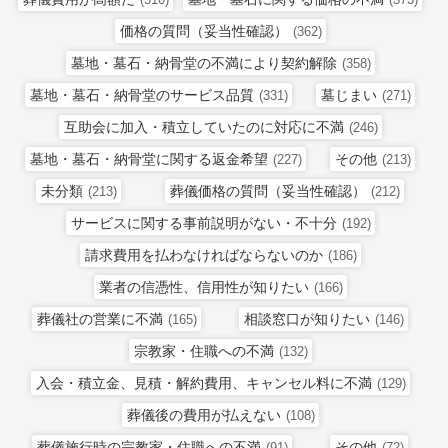
価格の質問（妥当性確認）
(362)
墓地・墓石・納骨堂の不満により契約解除
(358)
墓地・墓石・納骨堂のサービス品質
墓じまい
(331)
(271)
互助会に加入・積立していたのに対応に不満
(246)
墓地・墓石・納骨堂に関する返金希望
その他
(227)
(213)
未分類
葬儀価格の質問（妥当性確認）
(213)
(212)
サービスに関する事前説明がない・不十分
(192)
請求費用を払わなければならないのか
(186)
業者の信憑性、信用性が知りたい
(166)
葬儀社の営業に不満
相談窓口が知りたい
(165)
(146)
宗教家・住職への不満
(132)
入会・積立金、見積・解約費用、キャンセル料に不満
(129)
葬儀後の費用が払えない
(108)
葬儀施行時の宗教家・住職への不満
その他
(91)
(72)