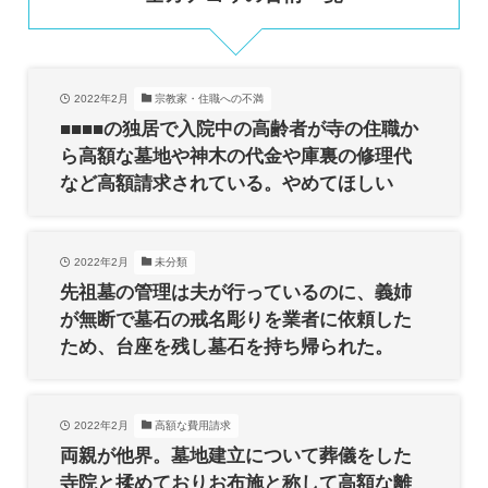
2022年2月
宗教家・住職への不満
■■■■の独居で入院中の高齢者が寺の住職か
ら高額な墓地や神木の代金や庫裏の修理代
など高額請求されている。やめてほしい
2022年2月
未分類
先祖墓の管理は夫が行っているのに、義姉
が無断で墓石の戒名彫りを業者に依頼した
ため、台座を残し墓石を持ち帰られた。
2022年2月
高額な費用請求
両親が他界。墓地建立について葬儀をした
寺院と揉めておりお布施と称して高額な離