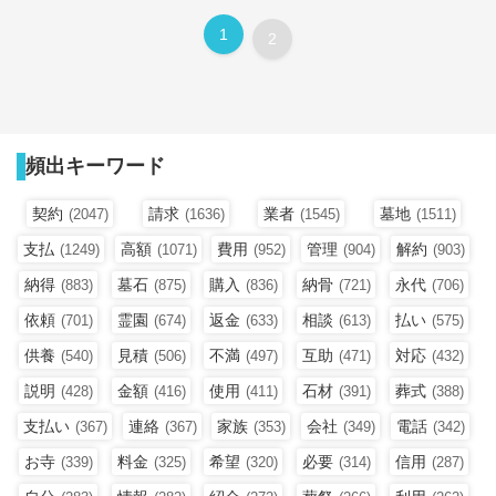
1
2
頻出キーワード
契約
請求
業者
墓地
(2047)
(1636)
(1545)
(1511)
支払
高額
費用
管理
解約
(1249)
(1071)
(952)
(904)
(903)
納得
墓石
購入
納骨
永代
(883)
(875)
(836)
(721)
(706)
依頼
霊園
返金
相談
払い
(701)
(674)
(633)
(613)
(575)
供養
見積
不満
互助
対応
(540)
(506)
(497)
(471)
(432)
説明
金額
使用
石材
葬式
(428)
(416)
(411)
(391)
(388)
支払い
連絡
家族
会社
電話
(367)
(367)
(353)
(349)
(342)
お寺
料金
希望
必要
信用
(339)
(325)
(320)
(314)
(287)