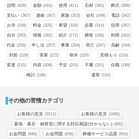
説明
金額
使用
石材
葬式
(428)
(416)
(411)
(391)
(388)
支払い
連絡
家族
会社
電話
(367)
(367)
(353)
(349)
(342)
お寺
料金
希望
必要
信用
(339)
(325)
(320)
(314)
(287)
自分
情報
紹介
葬祭
利用
(283)
(282)
(272)
(266)
(262)
代金
申し出
事業
死亡
高齢
(258)
(257)
(254)
(247)
(244)
対処
実家
樹木
見積もり
(229)
(222)
(220)
(216)
変更
内容
予定
不審
住職
(215)
(208)
(203)
(201)
(199)
検討
遺骨
(196)
(191)
その他の苦情カテゴリ
お客様の意見
お客様の意見
(3512)
(1680)
墓地・墓石・納骨堂に関する対応相談(分からない)
(992)
お金問題
お金問題
葬儀サービス品質
(946)
(836)
(816)