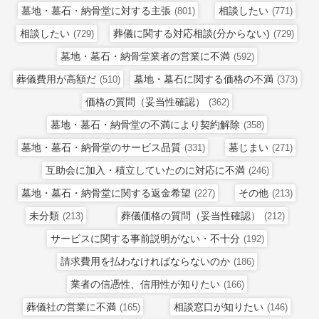
墓地・墓石・納骨堂に対する主張
相談したい
(801)
(771)
相談したい
葬儀に関する対応相談(分からない)
(729)
(729)
墓地・墓石・納骨堂業者の営業に不満
(592)
葬儀費用が高額だ
墓地・墓石に関する価格の不満
(510)
(373)
価格の質問（妥当性確認）
(362)
墓地・墓石・納骨堂の不満により契約解除
(358)
墓地・墓石・納骨堂のサービス品質
墓じまい
(331)
(271)
互助会に加入・積立していたのに対応に不満
(246)
墓地・墓石・納骨堂に関する返金希望
その他
(227)
(213)
未分類
葬儀価格の質問（妥当性確認）
(213)
(212)
サービスに関する事前説明がない・不十分
(192)
請求費用を払わなければならないのか
(186)
業者の信憑性、信用性が知りたい
(166)
葬儀社の営業に不満
相談窓口が知りたい
(165)
(146)