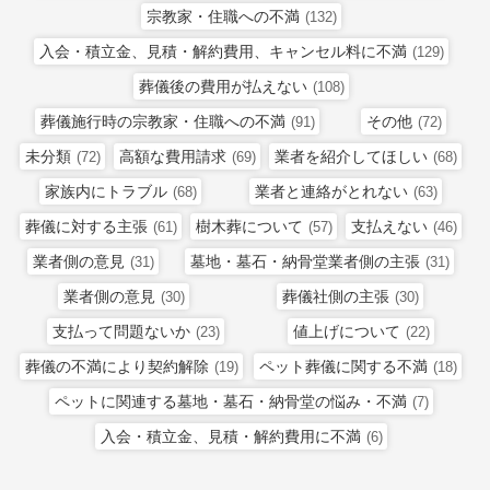
宗教家・住職への不満
(132)
入会・積立金、見積・解約費用、キャンセル料に不満
(129)
葬儀後の費用が払えない
(108)
葬儀施行時の宗教家・住職への不満
その他
(91)
(72)
未分類
高額な費用請求
業者を紹介してほしい
(72)
(69)
(68)
家族内にトラブル
業者と連絡がとれない
(68)
(63)
葬儀に対する主張
樹木葬について
支払えない
(61)
(57)
(46)
業者側の意見
墓地・墓石・納骨堂業者側の主張
(31)
(31)
業者側の意見
葬儀社側の主張
(30)
(30)
支払って問題ないか
値上げについて
(23)
(22)
葬儀の不満により契約解除
ペット葬儀に関する不満
(19)
(18)
ペットに関連する墓地・墓石・納骨堂の悩み・不満
(7)
入会・積立金、見積・解約費用に不満
(6)