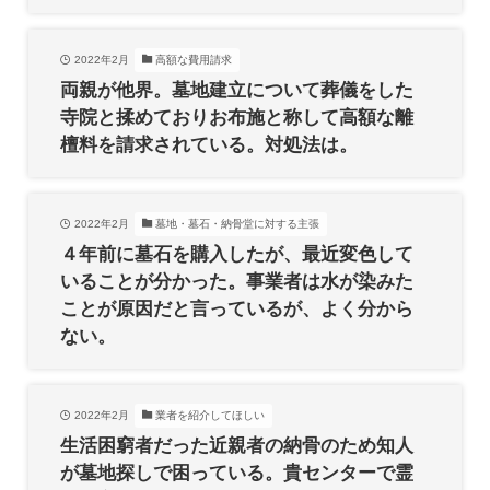
2022年2月
高額な費用請求
両親が他界。墓地建立について葬儀をした
寺院と揉めておりお布施と称して高額な離
檀料を請求されている。対処法は。
2022年2月
墓地・墓石・納骨堂に対する主張
４年前に墓石を購入したが、最近変色して
いることが分かった。事業者は水が染みた
ことが原因だと言っているが、よく分から
ない。
2022年2月
業者を紹介してほしい
生活困窮者だった近親者の納骨のため知人
が墓地探しで困っている。貴センターで霊