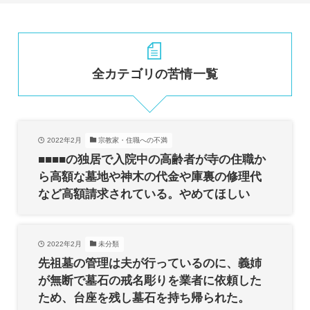
全カテゴリの苦情一覧
2022年2月
宗教家・住職への不満
■■■■の独居で入院中の高齢者が寺の住職か
ら高額な墓地や神木の代金や庫裏の修理代
など高額請求されている。やめてほしい
2022年2月
未分類
先祖墓の管理は夫が行っているのに、義姉
が無断で墓石の戒名彫りを業者に依頼した
ため、台座を残し墓石を持ち帰られた。