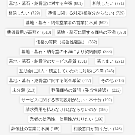
墓地・墓石・納骨堂に対する主張
相談したい
(801)
(771)
相談したい
葬儀に関する対応相談(分からない)
(729)
(729)
墓地・墓石・納骨堂業者の営業に不満
(592)
葬儀費用が高額だ
墓地・墓石に関する価格の不満
(510)
(373)
価格の質問（妥当性確認）
(362)
墓地・墓石・納骨堂の不満により契約解除
(358)
墓地・墓石・納骨堂のサービス品質
墓じまい
(331)
(271)
互助会に加入・積立していたのに対応に不満
(246)
墓地・墓石・納骨堂に関する返金希望
その他
(227)
(213)
未分類
葬儀価格の質問（妥当性確認）
(213)
(212)
サービスに関する事前説明がない・不十分
(192)
請求費用を払わなければならないのか
(186)
業者の信憑性、信用性が知りたい
(166)
葬儀社の営業に不満
相談窓口が知りたい
(165)
(146)