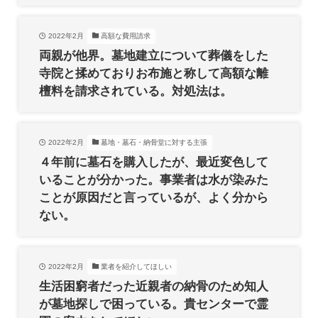
2022年2月
高額な費用請求
両親が他界。墓地建立について葬儀をした
寺院と揉めておりお布施と称して高額な離
檀料を請求されている。対処法は。
2022年2月
墓地・墓石・納骨堂に対する主張
４年前に墓石を購入したが、最近変色して
いることが分かった。事業者は水が染みた
ことが原因だと言っているが、よく分から
ない。
2022年2月
業者を紹介してほしい
生活困窮者だった近親者の納骨のため知人
が墓地探しで困っている。貴センターで霊