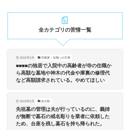
全カテゴリの苦情一覧
2022年2月
宗教家・住職への不満
■■■■の独居で入院中の高齢者が寺の住職か
ら高額な墓地や神木の代金や庫裏の修理代
など高額請求されている。やめてほしい
2022年2月
未分類
先祖墓の管理は夫が行っているのに、義姉
が無断で墓石の戒名彫りを業者に依頼した
ため、台座を残し墓石を持ち帰られた。