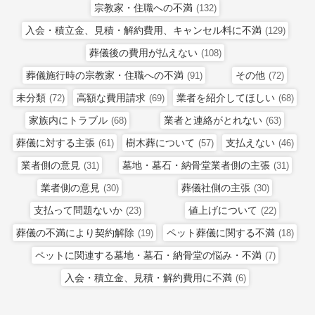
宗教家・住職への不満
(132)
入会・積立金、見積・解約費用、キャンセル料に不満
(129)
葬儀後の費用が払えない
(108)
葬儀施行時の宗教家・住職への不満
その他
(91)
(72)
未分類
高額な費用請求
業者を紹介してほしい
(72)
(69)
(68)
家族内にトラブル
業者と連絡がとれない
(68)
(63)
葬儀に対する主張
樹木葬について
支払えない
(61)
(57)
(46)
業者側の意見
墓地・墓石・納骨堂業者側の主張
(31)
(31)
業者側の意見
葬儀社側の主張
(30)
(30)
支払って問題ないか
値上げについて
(23)
(22)
葬儀の不満により契約解除
ペット葬儀に関する不満
(19)
(18)
ペットに関連する墓地・墓石・納骨堂の悩み・不満
(7)
入会・積立金、見積・解約費用に不満
(6)