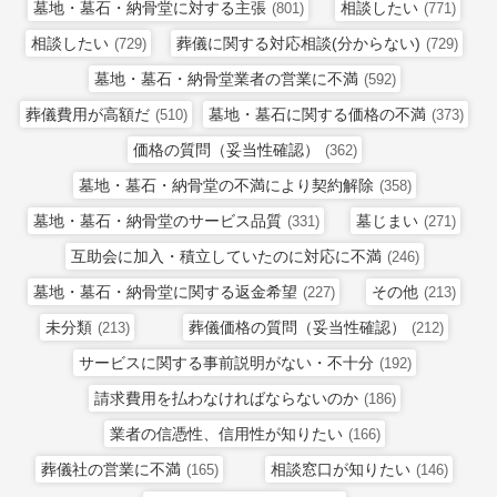
墓地・墓石・納骨堂に対する主張
相談したい
(801)
(771)
相談したい
葬儀に関する対応相談(分からない)
(729)
(729)
墓地・墓石・納骨堂業者の営業に不満
(592)
葬儀費用が高額だ
墓地・墓石に関する価格の不満
(510)
(373)
価格の質問（妥当性確認）
(362)
墓地・墓石・納骨堂の不満により契約解除
(358)
墓地・墓石・納骨堂のサービス品質
墓じまい
(331)
(271)
互助会に加入・積立していたのに対応に不満
(246)
墓地・墓石・納骨堂に関する返金希望
その他
(227)
(213)
未分類
葬儀価格の質問（妥当性確認）
(213)
(212)
サービスに関する事前説明がない・不十分
(192)
請求費用を払わなければならないのか
(186)
業者の信憑性、信用性が知りたい
(166)
葬儀社の営業に不満
相談窓口が知りたい
(165)
(146)