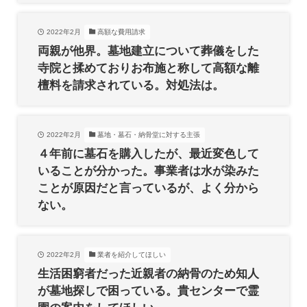
2022年2月
高額な費用請求
両親が他界。墓地建立について葬儀をした
寺院と揉めておりお布施と称して高額な離
檀料を請求されている。対処法は。
2022年2月
墓地・墓石・納骨堂に対する主張
４年前に墓石を購入したが、最近変色して
いることが分かった。事業者は水が染みた
ことが原因だと言っているが、よく分から
ない。
2022年2月
業者を紹介してほしい
生活困窮者だった近親者の納骨のため知人
が墓地探しで困っている。貴センターで霊