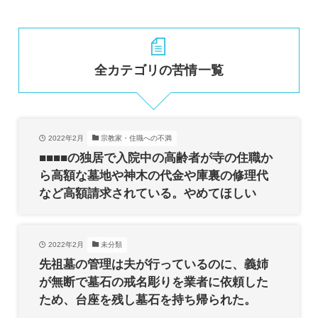
全カテゴリの苦情一覧
2022年2月
宗教家・住職への不満
■■■■の独居で入院中の高齢者が寺の住職か
ら高額な墓地や神木の代金や庫裏の修理代
など高額請求されている。やめてほしい
2022年2月
未分類
先祖墓の管理は夫が行っているのに、義姉
が無断で墓石の戒名彫りを業者に依頼した
ため、台座を残し墓石を持ち帰られた。