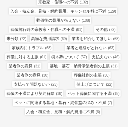
宗教家・住職への不満
(132)
入会・積立金、見積・解約費用、キャンセル料に不満
(129)
葬儀後の費用が払えない
(108)
葬儀施行時の宗教家・住職への不満
その他
(91)
(72)
未分類
高額な費用請求
業者を紹介してほしい
(72)
(69)
(68)
家族内にトラブル
業者と連絡がとれない
(68)
(63)
葬儀に対する主張
樹木葬について
支払えない
(61)
(57)
(46)
業者側の意見
墓地・墓石・納骨堂業者側の主張
(31)
(31)
業者側の意見
葬儀社側の主張
(30)
(30)
支払って問題ないか
値上げについて
(23)
(22)
葬儀の不満により契約解除
ペット葬儀に関する不満
(19)
(18)
ペットに関連する墓地・墓石・納骨堂の悩み・不満
(7)
入会・積立金、見積・解約費用に不満
(6)