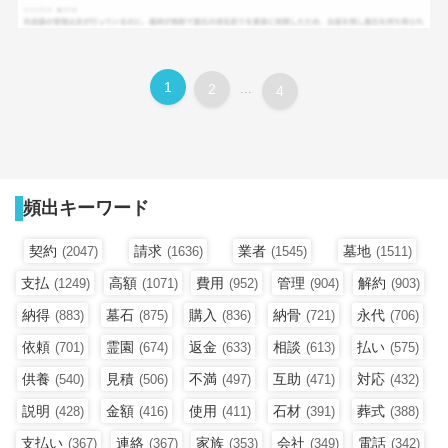
1
2
...
4
頻出キーワード
契約
請求
業者
墓地
(2047)
(1636)
(1545)
(1511)
支払
高額
費用
管理
解約
(1249)
(1071)
(952)
(904)
(903)
納得
墓石
購入
納骨
永代
(883)
(875)
(836)
(721)
(706)
依頼
霊園
返金
相談
払い
(701)
(674)
(633)
(613)
(575)
供養
見積
不満
互助
対応
(540)
(506)
(497)
(471)
(432)
説明
金額
使用
石材
葬式
(428)
(416)
(411)
(391)
(388)
支払い
連絡
家族
会社
電話
(367)
(367)
(353)
(349)
(342)