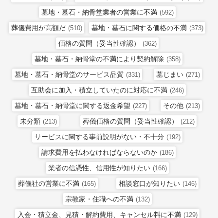
墓地・墓石・納骨堂業者の営業に不満
(592)
葬儀費用が高額だ
墓地・墓石に関する価格の不満
(510)
(373)
価格の質問（妥当性確認）
(362)
墓地・墓石・納骨堂の不満により契約解除
(358)
墓地・墓石・納骨堂のサービス品質
墓じまい
(331)
(271)
互助会に加入・積立していたのに対応に不満
(246)
墓地・墓石・納骨堂に関する返金希望
その他
(227)
(213)
未分類
葬儀価格の質問（妥当性確認）
(213)
(212)
サービスに関する事前説明がない・不十分
(192)
請求費用を払わなければならないのか
(186)
業者の信憑性、信用性が知りたい
(166)
葬儀社の営業に不満
相談窓口が知りたい
(165)
(146)
宗教家・住職への不満
(132)
入会・積立金、見積・解約費用、キャンセル料に不満
(129)