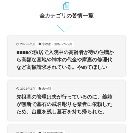
全カテゴリの苦情一覧
2022年2月
宗教家・住職への不満
■■■■の独居で入院中の高齢者が寺の住職か
ら高額な墓地や神木の代金や庫裏の修理代
など高額請求されている。やめてほしい
2022年2月
未分類
先祖墓の管理は夫が行っているのに、義姉
が無断で墓石の戒名彫りを業者に依頼した
ため、台座を残し墓石を持ち帰られた。