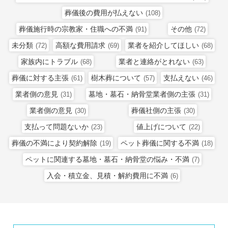
葬儀後の費用が払えない
(108)
葬儀施行時の宗教家・住職への不満
その他
(91)
(72)
未分類
高額な費用請求
業者を紹介してほしい
(72)
(69)
(68)
家族内にトラブル
業者と連絡がとれない
(68)
(63)
葬儀に対する主張
樹木葬について
支払えない
(61)
(57)
(46)
業者側の意見
墓地・墓石・納骨堂業者側の主張
(31)
(31)
業者側の意見
葬儀社側の主張
(30)
(30)
支払って問題ないか
値上げについて
(23)
(22)
葬儀の不満により契約解除
ペット葬儀に関する不満
(19)
(18)
ペットに関連する墓地・墓石・納骨堂の悩み・不満
(7)
入会・積立金、見積・解約費用に不満
(6)