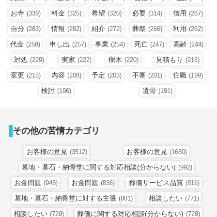
お寺
料金
希望
必要
信用
(339)
(325)
(320)
(314)
(287)
自分
情報
紹介
葬祭
利用
(283)
(282)
(272)
(266)
(262)
代金
申し出
事業
死亡
高齢
(258)
(257)
(254)
(247)
(244)
対処
実家
樹木
見積もり
(229)
(222)
(220)
(216)
変更
内容
予定
不審
住職
(215)
(208)
(203)
(201)
(199)
検討
遺骨
(196)
(191)
その他の苦情カテゴリ
お客様の意見
お客様の意見
(3512)
(1680)
墓地・墓石・納骨堂に関する対応相談(分からない)
(992)
お金問題
お金問題
葬儀サービス品質
(946)
(836)
(816)
墓地・墓石・納骨堂に対する主張
相談したい
(801)
(771)
相談したい
葬儀に関する対応相談(分からない)
(729)
(729)