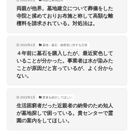
2022年2月
高額な費用請求
両親が他界。墓地建立について葬儀をした
寺院と揉めておりお布施と称して高額な離
檀料を請求されている。対処法は。
2022年2月
墓地・墓石・納骨堂に対する主張
４年前に墓石を購入したが、最近変色して
いることが分かった。事業者は水が染みた
ことが原因だと言っているが、よく分から
ない。
2022年2月
業者を紹介してほしい
生活困窮者だった近親者の納骨のため知人
が墓地探しで困っている。貴センターで霊
園の案内をしてほしい。