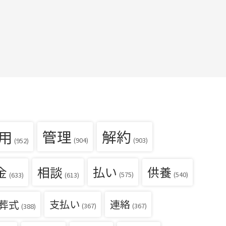
用
管理
解約
(904)
(903)
(952)
金
相談
払い
供養
(540)
(575)
(633)
(613)
葬式
支払い
連絡
(367)
(367)
(388)