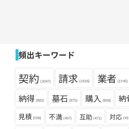
頻出キーワード
契約
請求
業者
(1636)
(1545)
(2047)
納得
墓石
購入
納
(836)
(883)
(875)
見積
不満
互助
対応
(506)
(43
(497)
(471)