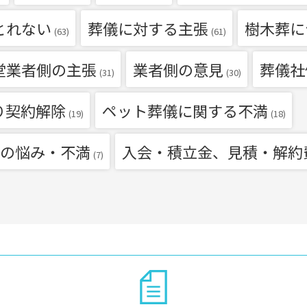
とれない
葬儀に対する主張
樹木葬に
(63)
(61)
堂業者側の主張
業者側の意見
葬儀社
(31)
(30)
り契約解除
ペット葬儀に関する不満
(19)
(18)
の悩み・不満
入会・積立金、見積・解約
(7)