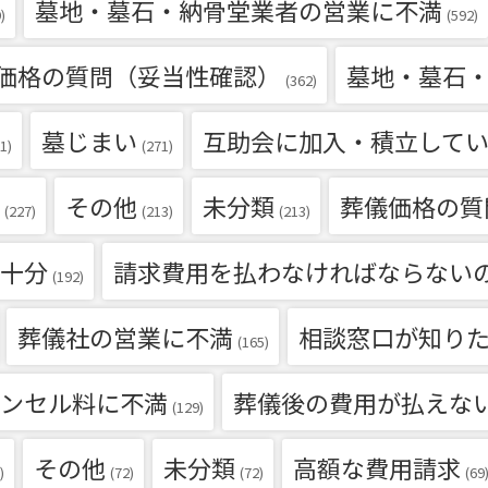
墓地・墓石・納骨堂業者の営業に不満
)
(592)
価格の質問（妥当性確認）
墓地・墓石
(362)
墓じまい
互助会に加入・積立して
1)
(271)
その他
未分類
葬儀価格の質
(227)
(213)
(213)
十分
請求費用を払わなければならない
(192)
葬儀社の営業に不満
相談窓口が知り
(165)
ンセル料に不満
葬儀後の費用が払えな
(129)
その他
未分類
高額な費用請求
)
(72)
(72)
(69