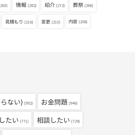
情報
紹介
葬祭
283)
(282)
(272)
(266)
見積もり
内容
変更
(208)
(216)
(215)
らない)
お金問題
(992)
(946)
したい
相談したい
(771)
(729)