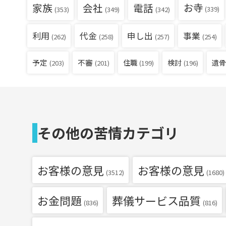
家族
会社
電話
お寺
(339)
(353)
(349)
(342)
利用
代金
申し出
事業
(262)
(258)
(257)
(254)
予定
不審
住職
検討
遺骨
(203)
(201)
(199)
(196)
その他の苦情カテゴリ
お客様の意見
お客様の意見
(3512)
(1680)
お金問題
葬儀サービス品質
(836)
(816)