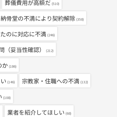
葬儀費用が高額だ
(510)
・納骨堂の不満により契約解除
(358)
いたのに対応に不満
(246)
問（妥当性確認）
(212)
のか
(186)
たい
宗教家・住職への不満
(146)
(132)
い
(108)
業者を紹介してほしい
)
(68)