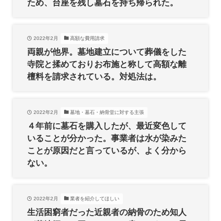
ため、台座を残し墓石を持ち帰られた。
2022年2月
高額な費用請求
両親が他界。墓地建立について葬儀をした
寺院と揉めておりお布施と称して高額な離
檀料を請求されている。対処法は。
2022年2月
墓地・墓石・納骨堂に対する主張
４年前に墓石を購入したが、最近変色して
いることが分かった。事業者は水が染みた
ことが原因だと言っているが、よく分から
ない。
2022年2月
業者を紹介してほしい
生活困窮者だった近親者の納骨のため知人