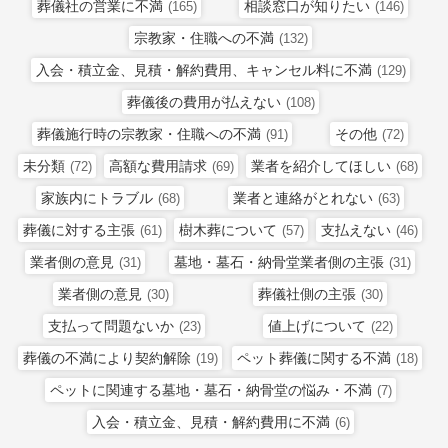
葬儀社の営業に不満
相談窓口が知りたい
(165)
(146)
宗教家・住職への不満
(132)
入会・積立金、見積・解約費用、キャンセル料に不満
(129)
葬儀後の費用が払えない
(108)
葬儀施行時の宗教家・住職への不満
その他
(91)
(72)
未分類
高額な費用請求
業者を紹介してほしい
(72)
(69)
(68)
家族内にトラブル
業者と連絡がとれない
(68)
(63)
葬儀に対する主張
樹木葬について
支払えない
(61)
(57)
(46)
業者側の意見
墓地・墓石・納骨堂業者側の主張
(31)
(31)
業者側の意見
葬儀社側の主張
(30)
(30)
支払って問題ないか
値上げについて
(23)
(22)
葬儀の不満により契約解除
ペット葬儀に関する不満
(19)
(18)
ペットに関連する墓地・墓石・納骨堂の悩み・不満
(7)
入会・積立金、見積・解約費用に不満
(6)