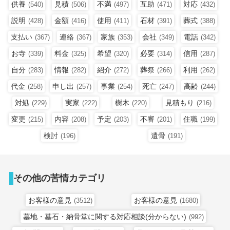
供養
見積
不満
互助
対応
(540)
(506)
(497)
(471)
(432)
説明
金額
使用
石材
葬式
(428)
(416)
(411)
(391)
(388)
支払い
連絡
家族
会社
電話
(367)
(367)
(353)
(349)
(342)
お寺
料金
希望
必要
信用
(339)
(325)
(320)
(314)
(287)
自分
情報
紹介
葬祭
利用
(283)
(282)
(272)
(266)
(262)
代金
申し出
事業
死亡
高齢
(258)
(257)
(254)
(247)
(244)
対処
実家
樹木
見積もり
(229)
(222)
(220)
(216)
変更
内容
予定
不審
住職
(215)
(208)
(203)
(201)
(199)
検討
遺骨
(196)
(191)
その他の苦情カテゴリ
お客様の意見
お客様の意見
(3512)
(1680)
墓地・墓石・納骨堂に関する対応相談(分からない)
(992)