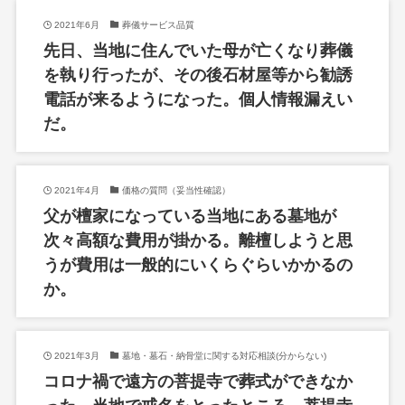
2021年6月
葬儀サービス品質
先日、当地に住んでいた母が亡くなり葬儀
を執り行ったが、その後石材屋等から勧誘
電話が来るようになった。個人情報漏えい
だ。
2021年4月
価格の質問（妥当性確認）
父が檀家になっている当地にある墓地が
次々高額な費用が掛かる。離檀しようと思
うが費用は一般的にいくらぐらいかかるの
か。
2021年3月
墓地・墓石・納骨堂に関する対応相談(分からない)
コロナ禍で遠方の菩提寺で葬式ができなか