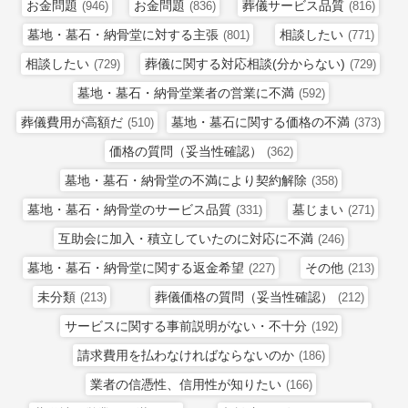
お金問題
お金問題
葬儀サービス品質
(946)
(836)
(816)
墓地・墓石・納骨堂に対する主張
相談したい
(801)
(771)
相談したい
葬儀に関する対応相談(分からない)
(729)
(729)
墓地・墓石・納骨堂業者の営業に不満
(592)
葬儀費用が高額だ
墓地・墓石に関する価格の不満
(510)
(373)
価格の質問（妥当性確認）
(362)
墓地・墓石・納骨堂の不満により契約解除
(358)
墓地・墓石・納骨堂のサービス品質
墓じまい
(331)
(271)
互助会に加入・積立していたのに対応に不満
(246)
墓地・墓石・納骨堂に関する返金希望
その他
(227)
(213)
未分類
葬儀価格の質問（妥当性確認）
(213)
(212)
サービスに関する事前説明がない・不十分
(192)
請求費用を払わなければならないのか
(186)
業者の信憑性、信用性が知りたい
(166)