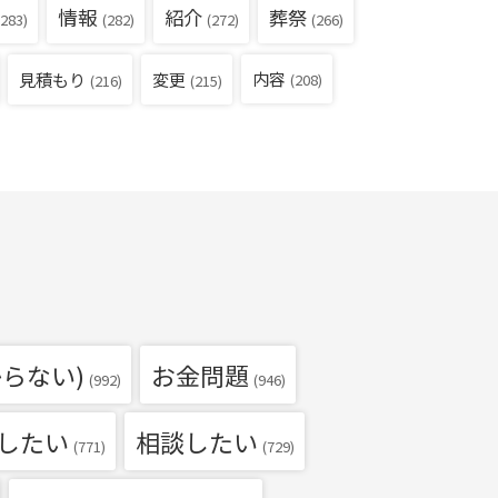
情報
紹介
葬祭
283)
(282)
(272)
(266)
見積もり
内容
変更
(208)
(216)
(215)
らない)
お金問題
(992)
(946)
したい
相談したい
(771)
(729)