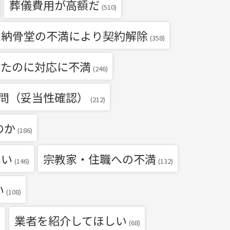
葬儀費用が高額だ
(510)
・納骨堂の不満により契約解除
(358)
いたのに対応に不満
(246)
問（妥当性確認）
(212)
のか
(186)
たい
宗教家・住職への不満
(146)
(132)
い
(108)
業者を紹介してほしい
)
(68)