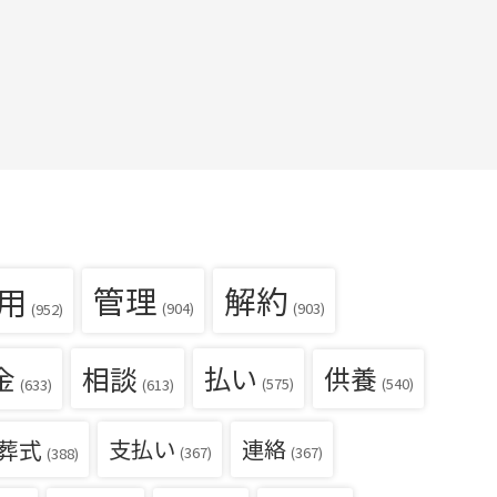
用
管理
解約
(904)
(903)
(952)
金
相談
払い
供養
(540)
(575)
(633)
(613)
葬式
支払い
連絡
(367)
(367)
(388)