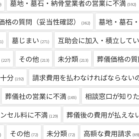
墓地・墓石・納骨堂業者の営業に不満
)
(592)
価格の質問（妥当性確認）
墓地・墓石
(362)
墓じまい
互助会に加入・積立して
1)
(271)
その他
未分類
葬儀価格の質
(227)
(213)
(213)
十分
請求費用を払わなければならない
(192)
葬儀社の営業に不満
相談窓口が知り
(165)
ンセル料に不満
葬儀後の費用が払えな
(129)
その他
未分類
高額な費用請求
)
(72)
(72)
(69