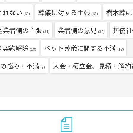
とれない
葬儀に対する主張
樹木葬に
(63)
(61)
堂業者側の主張
業者側の意見
葬儀社
(31)
(30)
り契約解除
ペット葬儀に関する不満
(19)
(18)
の悩み・不満
入会・積立金、見積・解約
(7)