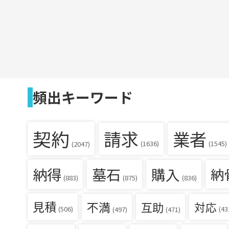
頻出キーワード
契約
請求
業者
(1636)
(1545)
(2047)
納得
墓石
購入
納
(836)
(883)
(875)
見積
不満
互助
対応
(506)
(43
(497)
(471)