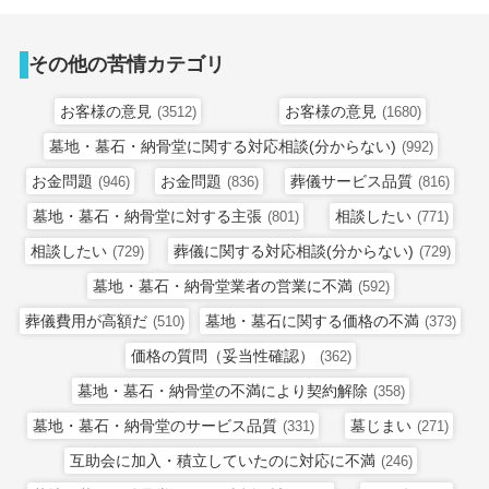
その他の苦情カテゴリ
お客様の意見
お客様の意見
(3512)
(1680)
墓地・墓石・納骨堂に関する対応相談(分からない)
(992)
お金問題
お金問題
葬儀サービス品質
(946)
(836)
(816)
墓地・墓石・納骨堂に対する主張
相談したい
(801)
(771)
相談したい
葬儀に関する対応相談(分からない)
(729)
(729)
墓地・墓石・納骨堂業者の営業に不満
(592)
葬儀費用が高額だ
墓地・墓石に関する価格の不満
(510)
(373)
価格の質問（妥当性確認）
(362)
墓地・墓石・納骨堂の不満により契約解除
(358)
墓地・墓石・納骨堂のサービス品質
墓じまい
(331)
(271)
互助会に加入・積立していたのに対応に不満
(246)