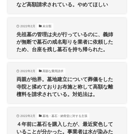
など高額請求されている。やめてほしい
2022年2月
未分類
先祖墓の管理は夫が行っているのに、義姉
が無断で墓石の戒名彫りを業者に依頼した
ため、台座を残し墓石を持ち帰られた。
2022年2月
高額な費用請求
両親が他界。墓地建立について葬儀をした
寺院と揉めておりお布施と称して高額な離
檀料を請求されている。対処法は。
2022年2月
墓地・墓石・納骨堂に対する主張
４年前に墓石を購入したが、最近変色して
いることが分かった。事業者は水が染みた