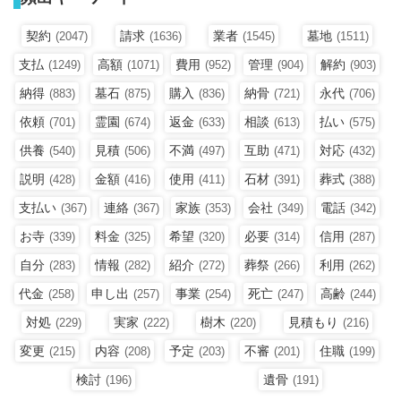
契約
請求
業者
墓地
(2047)
(1636)
(1545)
(1511)
支払
高額
費用
管理
解約
(1249)
(1071)
(952)
(904)
(903)
納得
墓石
購入
納骨
永代
(883)
(875)
(836)
(721)
(706)
依頼
霊園
返金
相談
払い
(701)
(674)
(633)
(613)
(575)
供養
見積
不満
互助
対応
(540)
(506)
(497)
(471)
(432)
説明
金額
使用
石材
葬式
(428)
(416)
(411)
(391)
(388)
支払い
連絡
家族
会社
電話
(367)
(367)
(353)
(349)
(342)
お寺
料金
希望
必要
信用
(339)
(325)
(320)
(314)
(287)
自分
情報
紹介
葬祭
利用
(283)
(282)
(272)
(266)
(262)
代金
申し出
事業
死亡
高齢
(258)
(257)
(254)
(247)
(244)
対処
実家
樹木
見積もり
(229)
(222)
(220)
(216)
変更
内容
予定
不審
住職
(215)
(208)
(203)
(201)
(199)
検討
遺骨
(196)
(191)