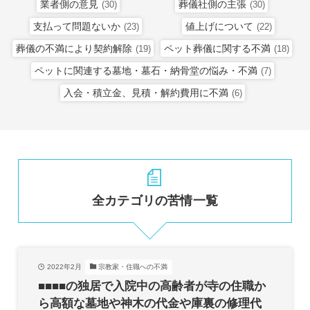
業者側の意見
葬儀社側の主張
(30)
(30)
支払って問題ないか
値上げについて
(23)
(22)
葬儀の不満により契約解除
ペット葬儀に関する不満
(19)
(18)
ペットに関連する墓地・墓石・納骨堂の悩み・不満
(7)
入会・積立金、見積・解約費用に不満
(6)
全カテゴリの苦情一覧
2022年2月
宗教家・住職への不満
■■■■の独居で入院中の高齢者が寺の住職か
ら高額な墓地や神木の代金や庫裏の修理代