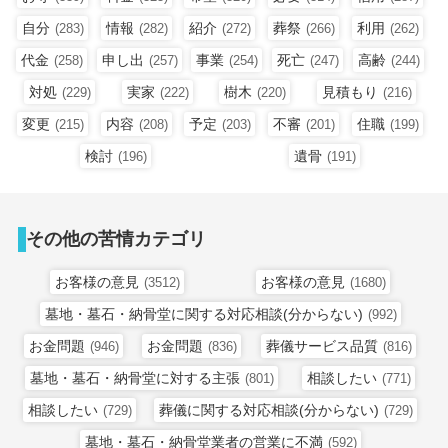
自分
情報
紹介
葬祭
利用
(283)
(282)
(272)
(266)
(262)
代金
申し出
事業
死亡
高齢
(258)
(257)
(254)
(247)
(244)
対処
実家
樹木
見積もり
(229)
(222)
(220)
(216)
変更
内容
予定
不審
住職
(215)
(208)
(203)
(201)
(199)
検討
遺骨
(196)
(191)
その他の苦情カテゴリ
お客様の意見
お客様の意見
(3512)
(1680)
墓地・墓石・納骨堂に関する対応相談(分からない)
(992)
お金問題
お金問題
葬儀サービス品質
(946)
(836)
(816)
墓地・墓石・納骨堂に対する主張
相談したい
(801)
(771)
相談したい
葬儀に関する対応相談(分からない)
(729)
(729)
墓地・墓石・納骨堂業者の営業に不満
(592)