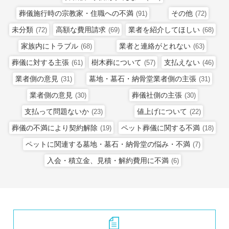
葬儀施行時の宗教家・住職への不満
その他
(91)
(72)
未分類
高額な費用請求
業者を紹介してほしい
(72)
(69)
(68)
家族内にトラブル
業者と連絡がとれない
(68)
(63)
葬儀に対する主張
樹木葬について
支払えない
(61)
(57)
(46)
業者側の意見
墓地・墓石・納骨堂業者側の主張
(31)
(31)
業者側の意見
葬儀社側の主張
(30)
(30)
支払って問題ないか
値上げについて
(23)
(22)
葬儀の不満により契約解除
ペット葬儀に関する不満
(19)
(18)
ペットに関連する墓地・墓石・納骨堂の悩み・不満
(7)
入会・積立金、見積・解約費用に不満
(6)