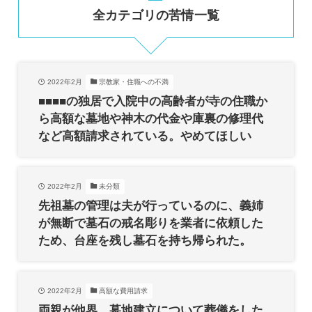
全カテゴリの苦情一覧
2022年2月
宗教家・住職への不満
■■■■の独居で入院中の高齢者が寺の住職か
ら高額な墓地や神木の代金や庫裏の修理代
など高額請求されている。やめてほしい
2022年2月
未分類
先祖墓の管理は夫が行っているのに、義姉
が無断で墓石の戒名彫りを業者に依頼した
ため、台座を残し墓石を持ち帰られた。
2022年2月
高額な費用請求
両親が他界。墓地建立について葬儀をした