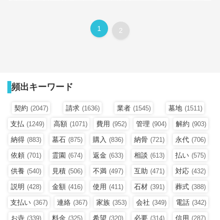
1
2
頻出キーワード
契約
請求
業者
墓地
(2047)
(1636)
(1545)
(1511)
支払
高額
費用
管理
解約
(1249)
(1071)
(952)
(904)
(903)
納得
墓石
購入
納骨
永代
(883)
(875)
(836)
(721)
(706)
依頼
霊園
返金
相談
払い
(701)
(674)
(633)
(613)
(575)
供養
見積
不満
互助
対応
(540)
(506)
(497)
(471)
(432)
説明
金額
使用
石材
葬式
(428)
(416)
(411)
(391)
(388)
支払い
連絡
家族
会社
電話
(367)
(367)
(353)
(349)
(342)
お寺
料金
希望
必要
信用
(339)
(325)
(320)
(314)
(287)