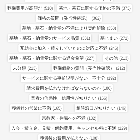
葬儀費用が高額だ
墓地・墓石に関する価格の不満
(510)
(373)
価格の質問（妥当性確認）
(362)
墓地・墓石・納骨堂の不満により契約解除
(358)
墓地・墓石・納骨堂のサービス品質
墓じまい
(331)
(271)
互助会に加入・積立していたのに対応に不満
(246)
墓地・墓石・納骨堂に関する返金希望
その他
(227)
(213)
未分類
葬儀価格の質問（妥当性確認）
(213)
(212)
サービスに関する事前説明がない・不十分
(192)
請求費用を払わなければならないのか
(186)
業者の信憑性、信用性が知りたい
(166)
葬儀社の営業に不満
相談窓口が知りたい
(165)
(146)
宗教家・住職への不満
(132)
入会・積立金、見積・解約費用、キャンセル料に不満
(129)
葬儀後の費用が払えない
(108)