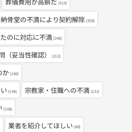
葬儀費用が高額だ
(510)
・納骨堂の不満により契約解除
(358)
いたのに対応に不満
(246)
問（妥当性確認）
(212)
のか
(186)
たい
宗教家・住職への不満
(146)
(132)
い
(108)
業者を紹介してほしい
)
(68)