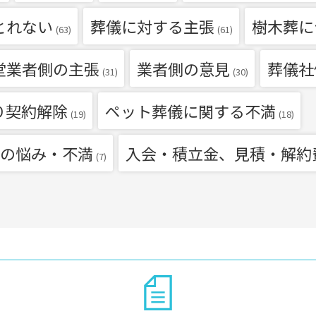
とれない
葬儀に対する主張
樹木葬に
(63)
(61)
堂業者側の主張
業者側の意見
葬儀社
(31)
(30)
り契約解除
ペット葬儀に関する不満
(19)
(18)
の悩み・不満
入会・積立金、見積・解約
(7)