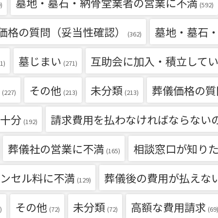
墓地・墓石・納骨堂業者の営業に不満
)
(592)
価格の質問（妥当性確認）
墓地・墓石
(362)
墓じまい
互助会に加入・積立して
1)
(271)
その他
未分類
葬儀価格の質
(227)
(213)
(213)
十分
請求費用を払わなければならない
(192)
葬儀社の営業に不満
相談窓口が知り
(165)
ンセル料に不満
葬儀後の費用が払えな
(129)
その他
未分類
高額な費用請求
)
(72)
(72)
(69