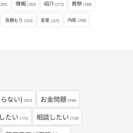
情報
紹介
葬祭
283)
(282)
(272)
(266)
見積もり
内容
変更
(208)
(216)
(215)
らない)
お金問題
(992)
(946)
したい
相談したい
(771)
(729)