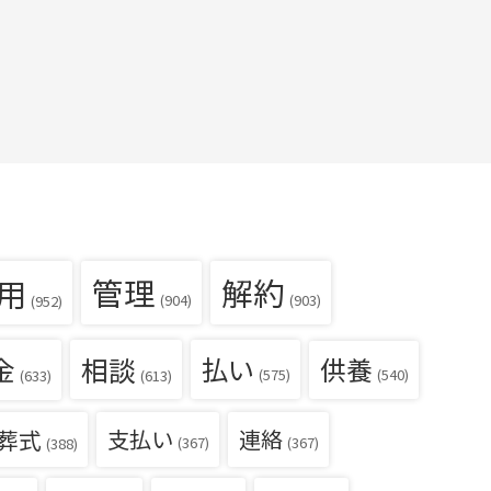
用
管理
解約
(904)
(903)
(952)
金
相談
払い
供養
(540)
(575)
(633)
(613)
葬式
支払い
連絡
(367)
(367)
(388)