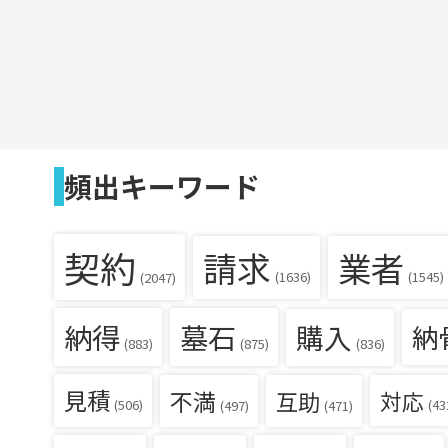
頻出キーワード
契約
請求
業者
(1636)
(1545)
(2047)
納得
墓石
購入
納
(836)
(883)
(875)
見積
不満
互助
対応
(506)
(43
(497)
(471)