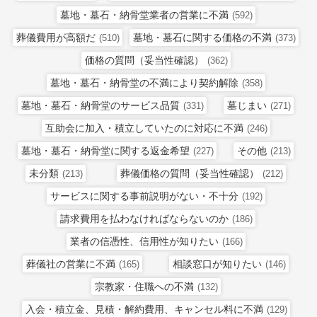
墓地・墓石・納骨堂業者の営業に不満
(592)
葬儀費用が高額だ
墓地・墓石に関する価格の不満
(510)
(373)
価格の質問（妥当性確認）
(362)
墓地・墓石・納骨堂の不満により契約解除
(358)
墓地・墓石・納骨堂のサービス品質
墓じまい
(331)
(271)
互助会に加入・積立していたのに対応に不満
(246)
墓地・墓石・納骨堂に関する返金希望
その他
(227)
(213)
未分類
葬儀価格の質問（妥当性確認）
(213)
(212)
サービスに関する事前説明がない・不十分
(192)
請求費用を払わなければならないのか
(186)
業者の信憑性、信用性が知りたい
(166)
葬儀社の営業に不満
相談窓口が知りたい
(165)
(146)
宗教家・住職への不満
(132)
入会・積立金、見積・解約費用、キャンセル料に不満
(129)