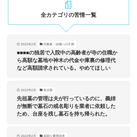
全カテゴリの苦情一覧
2022年2月
宗教家・住職への不満
■■■■の独居で入院中の高齢者が寺の住職か
ら高額な墓地や神木の代金や庫裏の修理代
など高額請求されている。やめてほしい
2022年2月
未分類
先祖墓の管理は夫が行っているのに、義姉
が無断で墓石の戒名彫りを業者に依頼した
ため、台座を残し墓石を持ち帰られた。
2022年2月
高額な費用請求