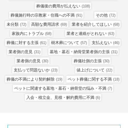
葬儀後の費用が払えない
(108)
葬儀施行時の宗教家・住職への不満
その他
(91)
(72)
未分類
高額な費用請求
業者を紹介してほしい
(72)
(69)
(68)
家族内にトラブル
業者と連絡がとれない
(68)
(63)
葬儀に対する主張
樹木葬について
支払えない
(61)
(57)
(46)
業者側の意見
墓地・墓石・納骨堂業者側の主張
(31)
(31)
業者側の意見
葬儀社側の主張
(30)
(30)
支払って問題ないか
値上げについて
(23)
(22)
葬儀の不満により契約解除
ペット葬儀に関する不満
(19)
(18)
ペットに関連する墓地・墓石・納骨堂の悩み・不満
(7)
入会・積立金、見積・解約費用に不満
(6)