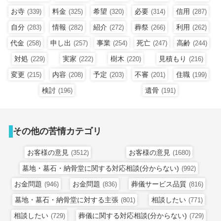
お寺
料金
希望
必要
信用
(339)
(325)
(320)
(314)
(287)
自分
情報
紹介
葬祭
利用
(283)
(282)
(272)
(266)
(262)
代金
申し出
事業
死亡
高齢
(258)
(257)
(254)
(247)
(244)
対処
実家
樹木
見積もり
(229)
(222)
(220)
(216)
変更
内容
予定
不審
住職
(215)
(208)
(203)
(201)
(199)
検討
遺骨
(196)
(191)
その他の苦情カテゴリ
お客様の意見
お客様の意見
(3512)
(1680)
墓地・墓石・納骨堂に関する対応相談(分からない)
(992)
お金問題
お金問題
葬儀サービス品質
(946)
(836)
(816)
墓地・墓石・納骨堂に対する主張
相談したい
(801)
(771)
相談したい
葬儀に関する対応相談(分からない)
(729)
(729)