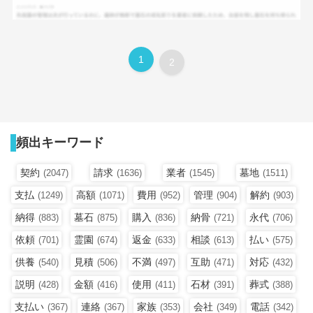
1
2
頻出キーワード
契約
請求
業者
墓地
(2047)
(1636)
(1545)
(1511)
支払
高額
費用
管理
解約
(1249)
(1071)
(952)
(904)
(903)
納得
墓石
購入
納骨
永代
(883)
(875)
(836)
(721)
(706)
依頼
霊園
返金
相談
払い
(701)
(674)
(633)
(613)
(575)
供養
見積
不満
互助
対応
(540)
(506)
(497)
(471)
(432)
説明
金額
使用
石材
葬式
(428)
(416)
(411)
(391)
(388)
支払い
連絡
家族
会社
電話
(367)
(367)
(353)
(349)
(342)