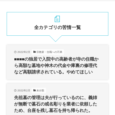
全カテゴリの苦情一覧
2022年2月
宗教家・住職への不満
■■■■の独居で入院中の高齢者が寺の住職か
ら高額な墓地や神木の代金や庫裏の修理代
など高額請求されている。やめてほしい
2022年2月
未分類
先祖墓の管理は夫が行っているのに、義姉
が無断で墓石の戒名彫りを業者に依頼した
ため、台座を残し墓石を持ち帰られた。