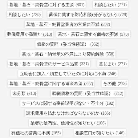
墓地・墓石・納骨堂に対する主張
相談したい
(801)
(771)
相談したい
葬儀に関する対応相談(分からない)
(729)
(729)
墓地・墓石・納骨堂業者の営業に不満
(592)
葬儀費用が高額だ
墓地・墓石に関する価格の不満
(510)
(373)
価格の質問（妥当性確認）
(362)
墓地・墓石・納骨堂の不満により契約解除
(358)
墓地・墓石・納骨堂のサービス品質
墓じまい
(331)
(271)
互助会に加入・積立していたのに対応に不満
(246)
墓地・墓石・納骨堂に関する返金希望
その他
(227)
(213)
未分類
葬儀価格の質問（妥当性確認）
(213)
(212)
サービスに関する事前説明がない・不十分
(192)
請求費用を払わなければならないのか
(186)
業者の信憑性、信用性が知りたい
(166)
葬儀社の営業に不満
相談窓口が知りたい
(165)
(146)