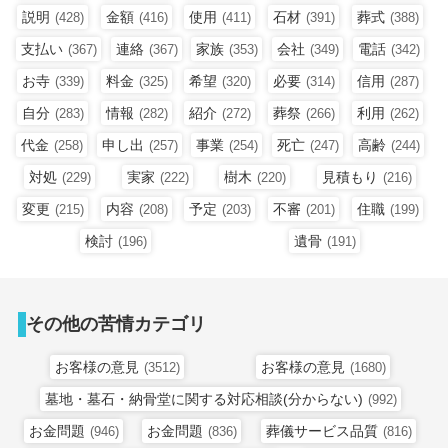
説明
金額
使用
石材
葬式
(428)
(416)
(411)
(391)
(388)
支払い
連絡
家族
会社
電話
(367)
(367)
(353)
(349)
(342)
お寺
料金
希望
必要
信用
(339)
(325)
(320)
(314)
(287)
自分
情報
紹介
葬祭
利用
(283)
(282)
(272)
(266)
(262)
代金
申し出
事業
死亡
高齢
(258)
(257)
(254)
(247)
(244)
対処
実家
樹木
見積もり
(229)
(222)
(220)
(216)
変更
内容
予定
不審
住職
(215)
(208)
(203)
(201)
(199)
検討
遺骨
(196)
(191)
その他の苦情カテゴリ
お客様の意見
お客様の意見
(3512)
(1680)
墓地・墓石・納骨堂に関する対応相談(分からない)
(992)
お金問題
お金問題
葬儀サービス品質
(946)
(836)
(816)