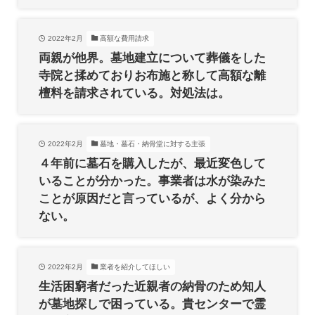
2022年2月
高額な費用請求
両親が他界。墓地建立について葬儀をした
寺院と揉めておりお布施と称して高額な離
檀料を請求されている。対処法は。
2022年2月
墓地・墓石・納骨堂に対する主張
４年前に墓石を購入したが、最近変色して
いることが分かった。事業者は水が染みた
ことが原因だと言っているが、よく分から
ない。
2022年2月
業者を紹介してほしい
生活困窮者だった近親者の納骨のため知人
が墓地探しで困っている。貴センターで霊