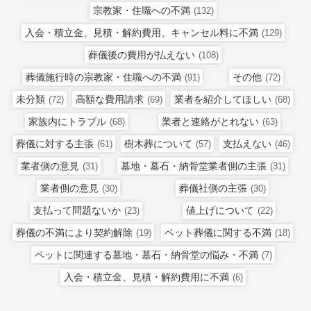
宗教家・住職への不満
(132)
入会・積立金、見積・解約費用、キャンセル料に不満
(129)
葬儀後の費用が払えない
(108)
葬儀施行時の宗教家・住職への不満
その他
(91)
(72)
未分類
高額な費用請求
業者を紹介してほしい
(72)
(69)
(68)
家族内にトラブル
業者と連絡がとれない
(68)
(63)
葬儀に対する主張
樹木葬について
支払えない
(61)
(57)
(46)
業者側の意見
墓地・墓石・納骨堂業者側の主張
(31)
(31)
業者側の意見
葬儀社側の主張
(30)
(30)
支払って問題ないか
値上げについて
(23)
(22)
葬儀の不満により契約解除
ペット葬儀に関する不満
(19)
(18)
ペットに関連する墓地・墓石・納骨堂の悩み・不満
(7)
入会・積立金、見積・解約費用に不満
(6)