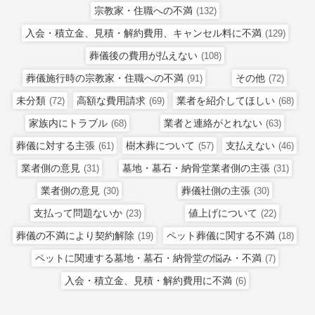
宗教家・住職への不満
(132)
入会・積立金、見積・解約費用、キャンセル料に不満
(129)
葬儀後の費用が払えない
(108)
葬儀施行時の宗教家・住職への不満
その他
(91)
(72)
未分類
高額な費用請求
業者を紹介してほしい
(72)
(69)
(68)
家族内にトラブル
業者と連絡がとれない
(68)
(63)
葬儀に対する主張
樹木葬について
支払えない
(61)
(57)
(46)
業者側の意見
墓地・墓石・納骨堂業者側の主張
(31)
(31)
業者側の意見
葬儀社側の主張
(30)
(30)
支払って問題ないか
値上げについて
(23)
(22)
葬儀の不満により契約解除
ペット葬儀に関する不満
(19)
(18)
ペットに関連する墓地・墓石・納骨堂の悩み・不満
(7)
入会・積立金、見積・解約費用に不満
(6)