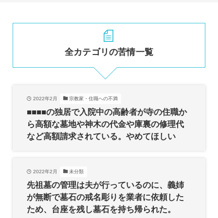
全カテゴリの苦情一覧
2022年2月
宗教家・住職への不満
■■■■の独居で入院中の高齢者が寺の住職か
ら高額な墓地や神木の代金や庫裏の修理代
など高額請求されている。やめてほしい
2022年2月
未分類
先祖墓の管理は夫が行っているのに、義姉
が無断で墓石の戒名彫りを業者に依頼した
ため、台座を残し墓石を持ち帰られた。