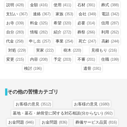
説明
金額
使用
石材
葬式
(428)
(416)
(411)
(391)
(388)
支払い
連絡
家族
会社
電話
(367)
(367)
(353)
(349)
(342)
お寺
料金
希望
必要
信用
(339)
(325)
(320)
(314)
(287)
自分
情報
紹介
葬祭
利用
(283)
(282)
(272)
(266)
(262)
代金
申し出
事業
死亡
高齢
(258)
(257)
(254)
(247)
(244)
対処
実家
樹木
見積もり
(229)
(222)
(220)
(216)
変更
内容
予定
不審
住職
(215)
(208)
(203)
(201)
(199)
検討
遺骨
(196)
(191)
その他の苦情カテゴリ
お客様の意見
お客様の意見
(3512)
(1680)
墓地・墓石・納骨堂に関する対応相談(分からない)
(992)
お金問題
お金問題
葬儀サービス品質
(946)
(836)
(816)