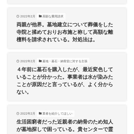
2022年2月
高額な費用請求
両親が他界。墓地建立について葬儀をした
寺院と揉めておりお布施と称して高額な離
檀料を請求されている。対処法は。
2022年2月
墓地・墓石・納骨堂に対する主張
４年前に墓石を購入したが、最近変色して
いることが分かった。事業者は水が染みた
ことが原因だと言っているが、よく分から
ない。
2022年2月
業者を紹介してほしい
生活困窮者だった近親者の納骨のため知人
が墓地探しで困っている。貴センターで霊