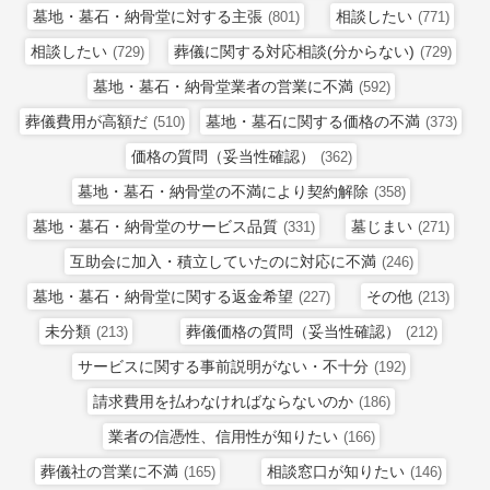
墓地・墓石・納骨堂に対する主張
相談したい
(801)
(771)
相談したい
葬儀に関する対応相談(分からない)
(729)
(729)
墓地・墓石・納骨堂業者の営業に不満
(592)
葬儀費用が高額だ
墓地・墓石に関する価格の不満
(510)
(373)
価格の質問（妥当性確認）
(362)
墓地・墓石・納骨堂の不満により契約解除
(358)
墓地・墓石・納骨堂のサービス品質
墓じまい
(331)
(271)
互助会に加入・積立していたのに対応に不満
(246)
墓地・墓石・納骨堂に関する返金希望
その他
(227)
(213)
未分類
葬儀価格の質問（妥当性確認）
(213)
(212)
サービスに関する事前説明がない・不十分
(192)
請求費用を払わなければならないのか
(186)
業者の信憑性、信用性が知りたい
(166)
葬儀社の営業に不満
相談窓口が知りたい
(165)
(146)