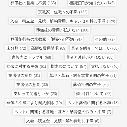
葬儀社の営業に不満
相談窓口が知りたい
(165)
(146)
宗教家・住職への不満
(132)
入会・積立金、見積・解約費用、キャンセル料に不満
(129)
葬儀後の費用が払えない
(108)
葬儀施行時の宗教家・住職への不満
その他
(91)
(72)
未分類
高額な費用請求
業者を紹介してほしい
(72)
(69)
(68)
家族内にトラブル
業者と連絡がとれない
(68)
(63)
葬儀に対する主張
樹木葬について
支払えない
(61)
(57)
(46)
業者側の意見
墓地・墓石・納骨堂業者側の主張
(31)
(31)
業者側の意見
葬儀社側の主張
(30)
(30)
支払って問題ないか
値上げについて
(23)
(22)
葬儀の不満により契約解除
ペット葬儀に関する不満
(19)
(18)
ペットに関連する墓地・墓石・納骨堂の悩み・不満
(7)
入会・積立金、見積・解約費用に不満
(6)