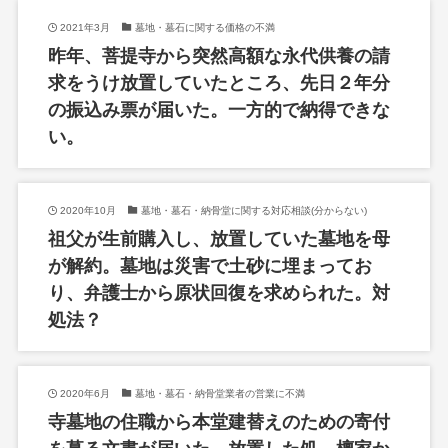
2021年3月
墓地・墓石に関する価格の不満
昨年、菩提寺から突然高額な永代供養の請
求をうけ放置していたところ、先日２年分
の振込み票が届いた。一方的で納得できな
い。
2020年10月
墓地・墓石・納骨堂に関する対応相談(分からない)
祖父が生前購入し、放置していた墓地を母
が解約。墓地は災害で土砂に埋まってお
り、弁護士から原状回復を求められた。対
処法？
2020年6月
墓地・墓石・納骨堂業者の営業に不満
寺墓地の住職から本堂建替えのための寄付