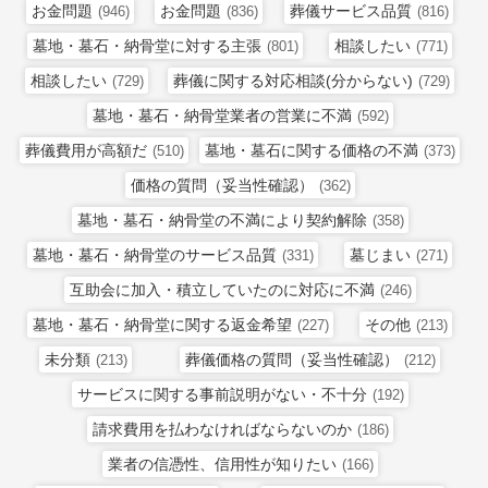
お金問題
お金問題
葬儀サービス品質
(946)
(836)
(816)
墓地・墓石・納骨堂に対する主張
相談したい
(801)
(771)
相談したい
葬儀に関する対応相談(分からない)
(729)
(729)
墓地・墓石・納骨堂業者の営業に不満
(592)
葬儀費用が高額だ
墓地・墓石に関する価格の不満
(510)
(373)
価格の質問（妥当性確認）
(362)
墓地・墓石・納骨堂の不満により契約解除
(358)
墓地・墓石・納骨堂のサービス品質
墓じまい
(331)
(271)
互助会に加入・積立していたのに対応に不満
(246)
墓地・墓石・納骨堂に関する返金希望
その他
(227)
(213)
未分類
葬儀価格の質問（妥当性確認）
(213)
(212)
サービスに関する事前説明がない・不十分
(192)
請求費用を払わなければならないのか
(186)
業者の信憑性、信用性が知りたい
(166)