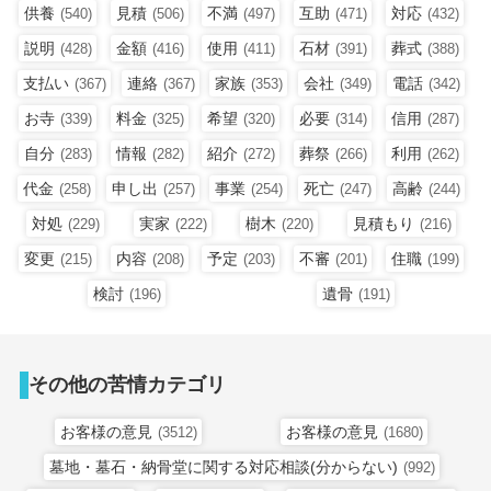
供養
見積
不満
互助
対応
(540)
(506)
(497)
(471)
(432)
説明
金額
使用
石材
葬式
(428)
(416)
(411)
(391)
(388)
支払い
連絡
家族
会社
電話
(367)
(367)
(353)
(349)
(342)
お寺
料金
希望
必要
信用
(339)
(325)
(320)
(314)
(287)
自分
情報
紹介
葬祭
利用
(283)
(282)
(272)
(266)
(262)
代金
申し出
事業
死亡
高齢
(258)
(257)
(254)
(247)
(244)
対処
実家
樹木
見積もり
(229)
(222)
(220)
(216)
変更
内容
予定
不審
住職
(215)
(208)
(203)
(201)
(199)
検討
遺骨
(196)
(191)
その他の苦情カテゴリ
お客様の意見
お客様の意見
(3512)
(1680)
墓地・墓石・納骨堂に関する対応相談(分からない)
(992)