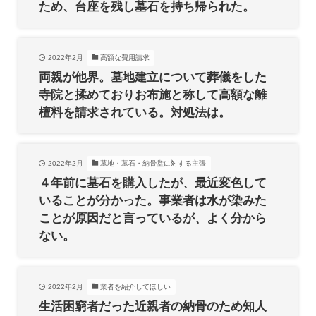
ため、台座を残し墓石を持ち帰られた。
2022年2月
高額な費用請求
両親が他界。墓地建立について葬儀をした
寺院と揉めておりお布施と称して高額な離
檀料を請求されている。対処法は。
2022年2月
墓地・墓石・納骨堂に対する主張
４年前に墓石を購入したが、最近変色して
いることが分かった。事業者は水が染みた
ことが原因だと言っているが、よく分から
ない。
2022年2月
業者を紹介してほしい
生活困窮者だった近親者の納骨のため知人