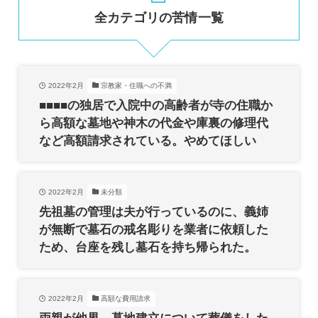
全カテゴリの苦情一覧
2022年2月
宗教家・住職への不満
■■■■の独居で入院中の高齢者が寺の住職か
ら高額な墓地や神木の代金や庫裏の修理代
など高額請求されている。やめてほしい
2022年2月
未分類
先祖墓の管理は夫が行っているのに、義姉
が無断で墓石の戒名彫りを業者に依頼した
ため、台座を残し墓石を持ち帰られた。
2022年2月
高額な費用請求