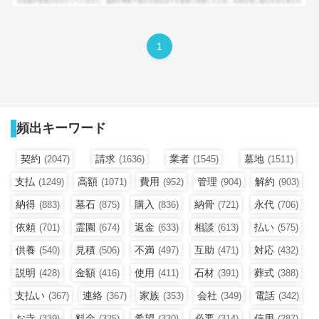
1
頻出キーワード
契約
請求
業者
墓地
(2047)
(1636)
(1545)
(1511)
支払
高額
費用
管理
解約
(1249)
(1071)
(952)
(904)
(903)
納得
墓石
購入
納骨
永代
(883)
(875)
(836)
(721)
(706)
依頼
霊園
返金
相談
払い
(701)
(674)
(633)
(613)
(575)
供養
見積
不満
互助
対応
(540)
(506)
(497)
(471)
(432)
説明
金額
使用
石材
葬式
(428)
(416)
(411)
(391)
(388)
支払い
連絡
家族
会社
電話
(367)
(367)
(353)
(349)
(342)
お寺
料金
希望
必要
信用
(339)
(325)
(320)
(314)
(287)