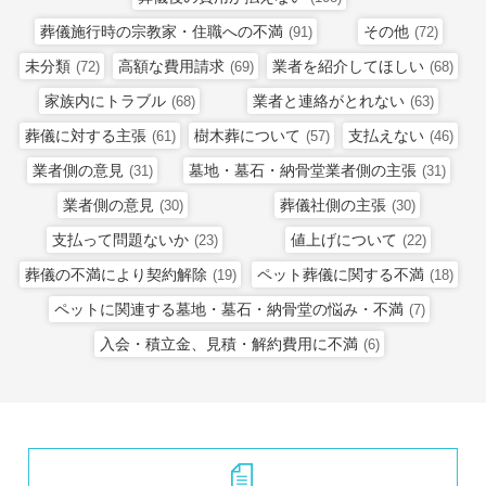
葬儀施行時の宗教家・住職への不満
その他
(91)
(72)
未分類
高額な費用請求
業者を紹介してほしい
(72)
(69)
(68)
家族内にトラブル
業者と連絡がとれない
(68)
(63)
葬儀に対する主張
樹木葬について
支払えない
(61)
(57)
(46)
業者側の意見
墓地・墓石・納骨堂業者側の主張
(31)
(31)
業者側の意見
葬儀社側の主張
(30)
(30)
支払って問題ないか
値上げについて
(23)
(22)
葬儀の不満により契約解除
ペット葬儀に関する不満
(19)
(18)
ペットに関連する墓地・墓石・納骨堂の悩み・不満
(7)
入会・積立金、見積・解約費用に不満
(6)