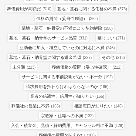
葬儀費用が高額だ
墓地・墓石に関する価格の不満
(510)
(373)
価格の質問（妥当性確認）
(362)
墓地・墓石・納骨堂の不満により契約解除
(358)
墓地・墓石・納骨堂のサービス品質
墓じまい
(331)
(271)
互助会に加入・積立していたのに対応に不満
(246)
墓地・墓石・納骨堂に関する返金希望
その他
(227)
(213)
未分類
葬儀価格の質問（妥当性確認）
(213)
(212)
サービスに関する事前説明がない・不十分
(192)
請求費用を払わなければならないのか
(186)
業者の信憑性、信用性が知りたい
(166)
葬儀社の営業に不満
相談窓口が知りたい
(165)
(146)
宗教家・住職への不満
(132)
入会・積立金、見積・解約費用、キャンセル料に不満
(129)
葬儀後の費用が払えない
(108)