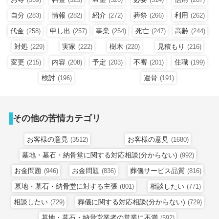
自分
情報
紹介
葬祭
利用
(283)
(282)
(272)
(266)
(262)
代金
申し出
事業
死亡
高齢
(258)
(257)
(254)
(247)
(244)
対処
実家
樹木
見積もり
(229)
(222)
(220)
(216)
変更
内容
予定
不審
住職
(215)
(208)
(203)
(201)
(199)
検討
遺骨
(196)
(191)
その他の苦情カテゴリ
お客様の意見
お客様の意見
(3512)
(1680)
墓地・墓石・納骨堂に関する対応相談(分からない)
(992)
お金問題
お金問題
葬儀サービス品質
(946)
(836)
(816)
墓地・墓石・納骨堂に対する主張
相談したい
(801)
(771)
相談したい
葬儀に関する対応相談(分からない)
(729)
(729)
墓地・墓石・納骨堂業者の営業に不満
(592)