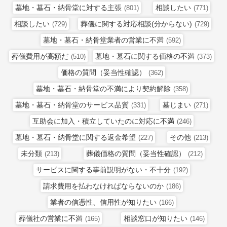
墓地・墓石・納骨堂に対する主張
相談したい
(801)
(771)
相談したい
葬儀に関する対応相談(分からない)
(729)
(729)
墓地・墓石・納骨堂業者の営業に不満
(592)
葬儀費用が高額だ
墓地・墓石に関する価格の不満
(510)
(373)
価格の質問（妥当性確認）
(362)
墓地・墓石・納骨堂の不満により契約解除
(358)
墓地・墓石・納骨堂のサービス品質
墓じまい
(331)
(271)
互助会に加入・積立していたのに対応に不満
(246)
墓地・墓石・納骨堂に関する返金希望
その他
(227)
(213)
未分類
葬儀価格の質問（妥当性確認）
(213)
(212)
サービスに関する事前説明がない・不十分
(192)
請求費用を払わなければならないのか
(186)
業者の信憑性、信用性が知りたい
(166)
葬儀社の営業に不満
相談窓口が知りたい
(165)
(146)