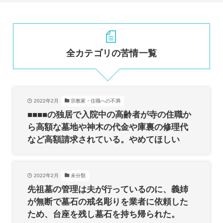
全カテゴリの苦情一覧
2022年2月
宗教家・住職への不満
■■■■の独居で入院中の高齢者が寺の住職か
ら高額な墓地や神木の代金や庫裏の修理代
など高額請求されている。やめてほしい
2022年2月
未分類
先祖墓の管理は夫が行っているのに、義姉
が無断で墓石の戒名彫りを業者に依頼した
ため、台座を残し墓石を持ち帰られた。