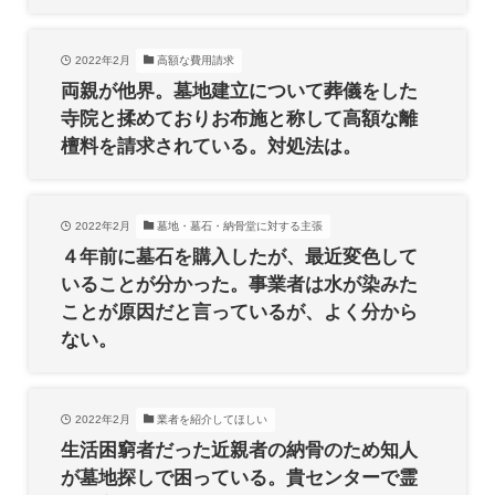
2022年2月
高額な費用請求
両親が他界。墓地建立について葬儀をした
寺院と揉めておりお布施と称して高額な離
檀料を請求されている。対処法は。
2022年2月
墓地・墓石・納骨堂に対する主張
４年前に墓石を購入したが、最近変色して
いることが分かった。事業者は水が染みた
ことが原因だと言っているが、よく分から
ない。
2022年2月
業者を紹介してほしい
生活困窮者だった近親者の納骨のため知人
が墓地探しで困っている。貴センターで霊