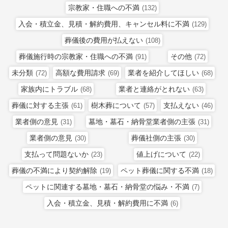
宗教家・住職への不満
(132)
入会・積立金、見積・解約費用、キャンセル料に不満
(129)
葬儀後の費用が払えない
(108)
葬儀施行時の宗教家・住職への不満
その他
(91)
(72)
未分類
高額な費用請求
業者を紹介してほしい
(72)
(69)
(68)
家族内にトラブル
業者と連絡がとれない
(68)
(63)
葬儀に対する主張
樹木葬について
支払えない
(61)
(57)
(46)
業者側の意見
墓地・墓石・納骨堂業者側の主張
(31)
(31)
業者側の意見
葬儀社側の主張
(30)
(30)
支払って問題ないか
値上げについて
(23)
(22)
葬儀の不満により契約解除
ペット葬儀に関する不満
(19)
(18)
ペットに関連する墓地・墓石・納骨堂の悩み・不満
(7)
入会・積立金、見積・解約費用に不満
(6)