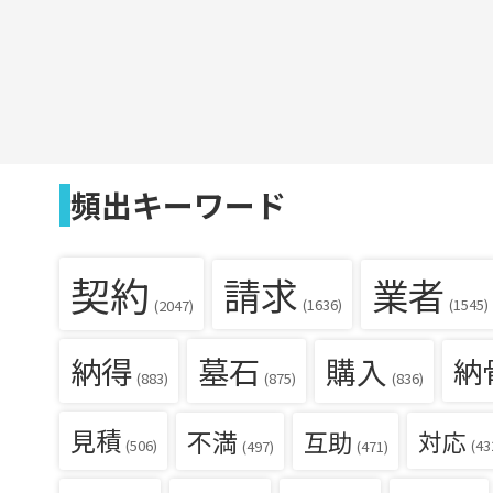
頻出キーワード
契約
請求
業者
(1636)
(1545)
(2047)
納得
墓石
購入
納
(836)
(883)
(875)
見積
不満
互助
対応
(506)
(43
(497)
(471)