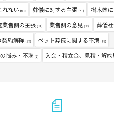
とれない
葬儀に対する主張
樹木葬に
(63)
(61)
堂業者側の主張
業者側の意見
葬儀社
(31)
(30)
り契約解除
ペット葬儀に関する不満
(19)
(18)
の悩み・不満
入会・積立金、見積・解約
(7)