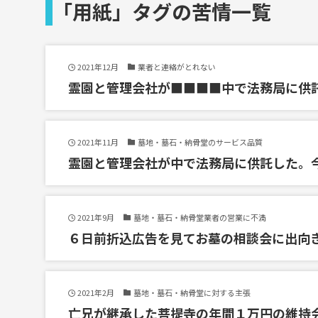
「用紙」タグの苦情一覧
2021年12月
業者と連絡がとれない
霊園と管理会社が■■■■中で法務局に供
2021年11月
墓地・墓石・納骨堂のサービス品質
霊園と管理会社が中で法務局に供託した。
2021年9月
墓地・墓石・納骨堂業者の営業に不満
６日前折込広告を見てお墓の相談会に出向
2021年2月
墓地・墓石・納骨堂に対する主張
亡兄が継承した菩提寺の年間１万円の維持