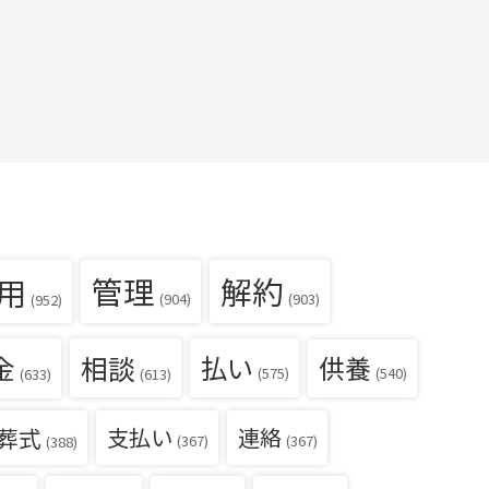
用
管理
解約
(904)
(903)
(952)
金
相談
払い
供養
(540)
(575)
(633)
(613)
葬式
支払い
連絡
(367)
(367)
(388)