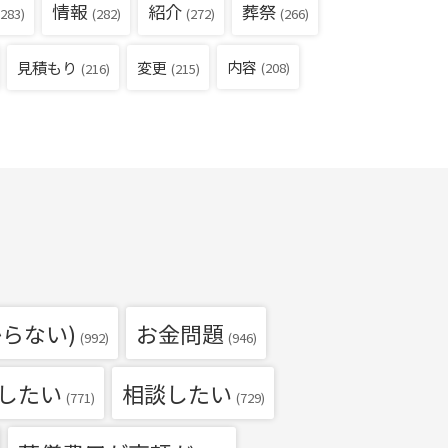
情報
紹介
葬祭
283)
(282)
(272)
(266)
見積もり
内容
変更
(208)
(216)
(215)
らない)
お金問題
(992)
(946)
したい
相談したい
(771)
(729)