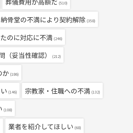
葬儀費用が高額だ
(510)
・納骨堂の不満により契約解除
(358)
いたのに対応に不満
(246)
問（妥当性確認）
(212)
のか
(186)
たい
宗教家・住職への不満
(146)
(132)
い
(108)
業者を紹介してほしい
)
(68)