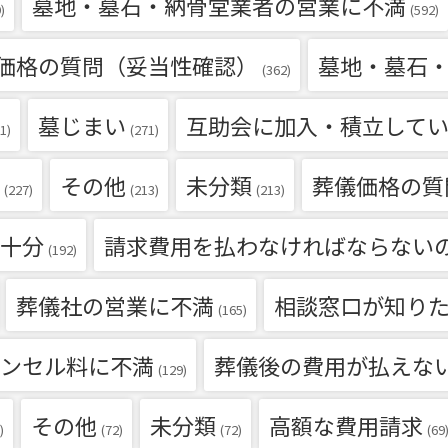
墓地・墓石・納骨堂業者の営業に不満
)
(592)
価格の質問（妥当性確認）
墓地・墓石
(362)
墓じまい
互助会に加入・積立して
1)
(271)
その他
未分類
葬儀価格の質
(227)
(213)
(213)
十分
請求費用を払わなければならない
(192)
葬儀社の営業に不満
相談窓口が知り
(165)
ンセル料に不満
葬儀後の費用が払えな
(129)
その他
未分類
高額な費用請求
)
(72)
(72)
(69