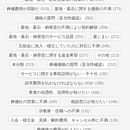
葬儀費用が高額だ
墓地・墓石に関する価格の不満
(510)
(373)
価格の質問（妥当性確認）
(362)
墓地・墓石・納骨堂の不満により契約解除
(358)
墓地・墓石・納骨堂のサービス品質
墓じまい
(331)
(271)
互助会に加入・積立していたのに対応に不満
(246)
墓地・墓石・納骨堂に関する返金希望
その他
(227)
(213)
未分類
葬儀価格の質問（妥当性確認）
(213)
(212)
サービスに関する事前説明がない・不十分
(192)
請求費用を払わなければならないのか
(186)
業者の信憑性、信用性が知りたい
(166)
葬儀社の営業に不満
相談窓口が知りたい
(165)
(146)
宗教家・住職への不満
(132)
入会・積立金、見積・解約費用、キャンセル料に不満
(129)
葬儀後の費用が払えない
(108)