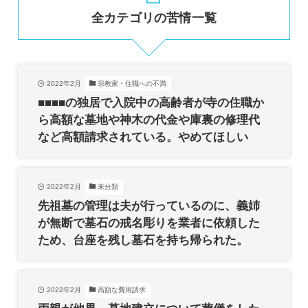
全カテゴリの苦情一覧
2022年2月
宗教家・住職への不満
■■■■の独居で入院中の高齢者が寺の住職か
ら高額な墓地や神木の代金や庫裏の修理代
など高額請求されている。やめてほしい
2022年2月
未分類
先祖墓の管理は夫が行っているのに、義姉
が無断で墓石の戒名彫りを業者に依頼した
ため、台座を残し墓石を持ち帰られた。
2022年2月
高額な費用請求