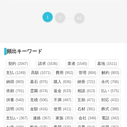
1
2
...
62
頻出キーワード
契約
請求
業者
墓地
(2047)
(1636)
(1545)
(1511)
支払
高額
費用
管理
解約
(1249)
(1071)
(952)
(904)
(903)
納得
墓石
購入
納骨
永代
(883)
(875)
(836)
(721)
(706)
依頼
霊園
返金
相談
払い
(701)
(674)
(633)
(613)
(575)
供養
見積
不満
互助
対応
(540)
(506)
(497)
(471)
(432)
説明
金額
使用
石材
葬式
(428)
(416)
(411)
(391)
(388)
支払い
連絡
家族
会社
電話
(367)
(367)
(353)
(349)
(342)
お寺
料金
希望
必要
信用