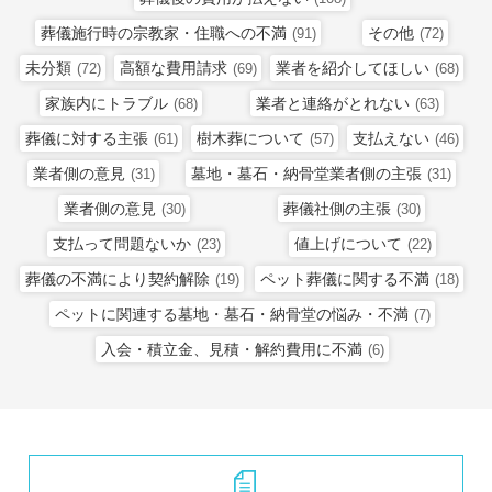
葬儀施行時の宗教家・住職への不満
その他
(91)
(72)
未分類
高額な費用請求
業者を紹介してほしい
(72)
(69)
(68)
家族内にトラブル
業者と連絡がとれない
(68)
(63)
葬儀に対する主張
樹木葬について
支払えない
(61)
(57)
(46)
業者側の意見
墓地・墓石・納骨堂業者側の主張
(31)
(31)
業者側の意見
葬儀社側の主張
(30)
(30)
支払って問題ないか
値上げについて
(23)
(22)
葬儀の不満により契約解除
ペット葬儀に関する不満
(19)
(18)
ペットに関連する墓地・墓石・納骨堂の悩み・不満
(7)
入会・積立金、見積・解約費用に不満
(6)