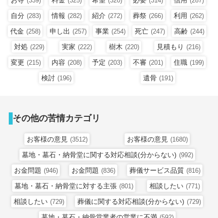
(339)
(325)
(320)
(314)
(287)
自分
情報
紹介
葬祭
利用
(283)
(282)
(272)
(266)
(262)
代金
申し出
事業
死亡
高齢
(258)
(257)
(254)
(247)
(244)
対処
実家
樹木
見積もり
(229)
(222)
(220)
(216)
変更
内容
予定
不審
住職
(215)
(208)
(203)
(201)
(199)
検討
遺骨
(196)
(191)
その他の苦情カテゴリ
お客様の意見
お客様の意見
(3512)
(1680)
墓地・墓石・納骨堂に関する対応相談(分からない)
(992)
お金問題
お金問題
葬儀サービス品質
(946)
(836)
(816)
墓地・墓石・納骨堂に対する主張
相談したい
(801)
(771)
相談したい
葬儀に関する対応相談(分からない)
(729)
(729)
墓地・墓石・納骨堂業者の営業に不満
(592)