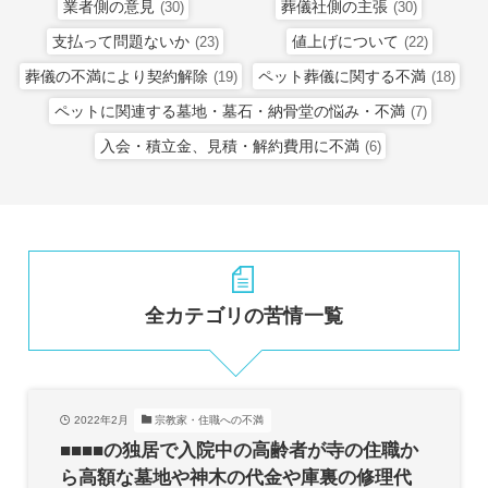
業者側の意見
葬儀社側の主張
(30)
(30)
支払って問題ないか
値上げについて
(23)
(22)
葬儀の不満により契約解除
ペット葬儀に関する不満
(19)
(18)
ペットに関連する墓地・墓石・納骨堂の悩み・不満
(7)
入会・積立金、見積・解約費用に不満
(6)
全カテゴリの苦情一覧
2022年2月
宗教家・住職への不満
■■■■の独居で入院中の高齢者が寺の住職か
ら高額な墓地や神木の代金や庫裏の修理代