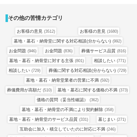
その他の苦情カテゴリ
お客様の意見
お客様の意見
(3512)
(1680)
墓地・墓石・納骨堂に関する対応相談(分からない)
(992)
お金問題
お金問題
葬儀サービス品質
(946)
(836)
(816)
墓地・墓石・納骨堂に対する主張
相談したい
(801)
(771)
相談したい
葬儀に関する対応相談(分からない)
(729)
(729)
墓地・墓石・納骨堂業者の営業に不満
(592)
葬儀費用が高額だ
墓地・墓石に関する価格の不満
(510)
(373)
価格の質問（妥当性確認）
(362)
墓地・墓石・納骨堂の不満により契約解除
(358)
墓地・墓石・納骨堂のサービス品質
墓じまい
(331)
(271)
互助会に加入・積立していたのに対応に不満
(246)