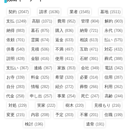
契約
請求
業者
墓地
(2047)
(1636)
(1545)
(1511)
支払
高額
費用
管理
解約
(1249)
(1071)
(952)
(904)
(903)
納得
墓石
購入
納骨
永代
(883)
(875)
(836)
(721)
(706)
依頼
霊園
返金
相談
払い
(701)
(674)
(633)
(613)
(575)
供養
見積
不満
互助
対応
(540)
(506)
(497)
(471)
(432)
説明
金額
使用
石材
葬式
(428)
(416)
(411)
(391)
(388)
支払い
連絡
家族
会社
電話
(367)
(367)
(353)
(349)
(342)
お寺
料金
希望
必要
信用
(339)
(325)
(320)
(314)
(287)
自分
情報
紹介
葬祭
利用
(283)
(282)
(272)
(266)
(262)
代金
申し出
事業
死亡
高齢
(258)
(257)
(254)
(247)
(244)
対処
実家
樹木
見積もり
(229)
(222)
(220)
(216)
変更
内容
予定
不審
住職
(215)
(208)
(203)
(201)
(199)
検討
遺骨
(196)
(191)