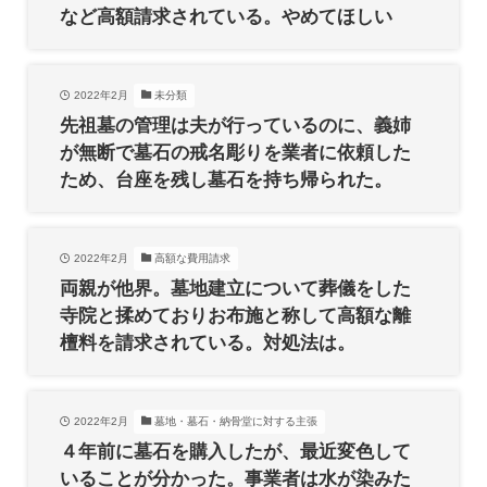
など高額請求されている。やめてほしい
2022年2月
未分類
先祖墓の管理は夫が行っているのに、義姉
が無断で墓石の戒名彫りを業者に依頼した
ため、台座を残し墓石を持ち帰られた。
2022年2月
高額な費用請求
両親が他界。墓地建立について葬儀をした
寺院と揉めておりお布施と称して高額な離
檀料を請求されている。対処法は。
2022年2月
墓地・墓石・納骨堂に対する主張
４年前に墓石を購入したが、最近変色して
いることが分かった。事業者は水が染みた