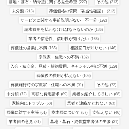
墓地・墓石・納骨堂に関する返金希望
その他
(227)
(213)
未分類
葬儀価格の質問（妥当性確認）
(213)
(212)
サービスに関する事前説明がない・不十分
(192)
請求費用を払わなければならないのか
(186)
業者の信憑性、信用性が知りたい
(166)
葬儀社の営業に不満
相談窓口が知りたい
(165)
(146)
宗教家・住職への不満
(132)
入会・積立金、見積・解約費用、キャンセル料に不満
(129)
葬儀後の費用が払えない
(108)
葬儀施行時の宗教家・住職への不満
その他
(91)
(72)
未分類
高額な費用請求
業者を紹介してほしい
(72)
(69)
(68)
家族内にトラブル
業者と連絡がとれない
(68)
(63)
葬儀に対する主張
樹木葬について
支払えない
(61)
(57)
(46)
業者側の意見
墓地・墓石・納骨堂業者側の主張
(31)
(31)