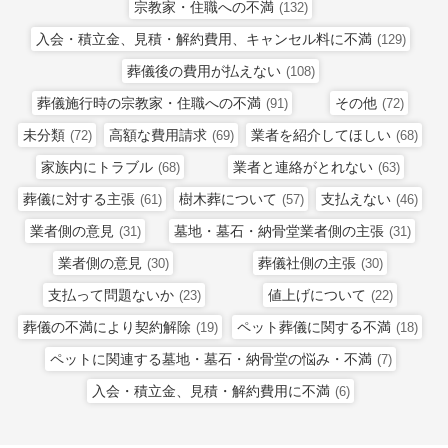
宗教家・住職への不満
(132)
入会・積立金、見積・解約費用、キャンセル料に不満
(129)
葬儀後の費用が払えない
(108)
葬儀施行時の宗教家・住職への不満
その他
(91)
(72)
未分類
高額な費用請求
業者を紹介してほしい
(72)
(69)
(68)
家族内にトラブル
業者と連絡がとれない
(68)
(63)
葬儀に対する主張
樹木葬について
支払えない
(61)
(57)
(46)
業者側の意見
墓地・墓石・納骨堂業者側の主張
(31)
(31)
業者側の意見
葬儀社側の主張
(30)
(30)
支払って問題ないか
値上げについて
(23)
(22)
葬儀の不満により契約解除
ペット葬儀に関する不満
(19)
(18)
ペットに関連する墓地・墓石・納骨堂の悩み・不満
(7)
入会・積立金、見積・解約費用に不満
(6)