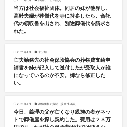
2021年6月
葬儀サービス品質
当方は社会福祉団体。同居の妹が他界し、
高齢夫婦が葬儀代を寺に持参したら、合祀
代の領収書を出され、別途葬儀代を請求さ
れた。
2021年4月
未分類
亡夫勤務先の社会保険協会の葬祭費支給申
請書を姉が記入して送付したが受取人が誰
になっているのか不安。姉なら修正した
い。
2021年1月
葬儀価格の質問（妥当性確認）
今日、義理の父が亡くなり親族の者がネッ
トで葬儀屋を探し契約した。費用は２３万