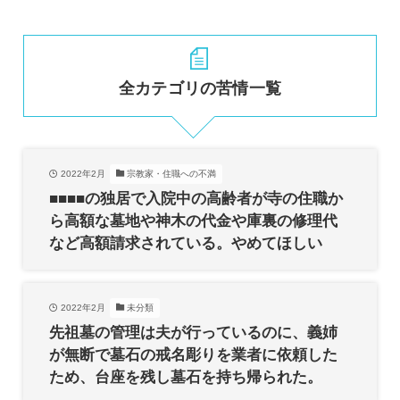
全カテゴリの苦情一覧
2022年2月
宗教家・住職への不満
■■■■の独居で入院中の高齢者が寺の住職か
ら高額な墓地や神木の代金や庫裏の修理代
など高額請求されている。やめてほしい
2022年2月
未分類
先祖墓の管理は夫が行っているのに、義姉
が無断で墓石の戒名彫りを業者に依頼した
ため、台座を残し墓石を持ち帰られた。