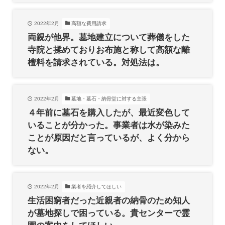
2022年2月
高額な費用請求
両親が他界。墓地建立について葬儀をした
寺院と揉めておりお布施と称して高額な離
檀料を請求されている。対処法は。
2022年2月
墓地・墓石・納骨堂に対する主張
４年前に墓石を購入したが、最近変色して
いることが分かった。事業者は水が染みた
ことが原因だと言っているが、よく分から
ない。
2022年2月
業者を紹介してほしい
生活困窮者だった近親者の納骨のため知人
が墓地探しで困っている。貴センターで霊