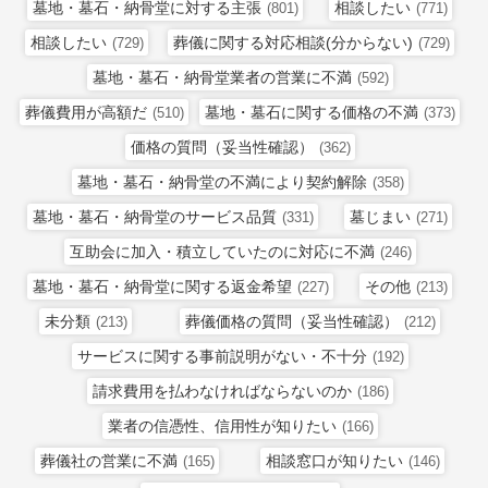
墓地・墓石・納骨堂に対する主張
相談したい
(801)
(771)
相談したい
葬儀に関する対応相談(分からない)
(729)
(729)
墓地・墓石・納骨堂業者の営業に不満
(592)
葬儀費用が高額だ
墓地・墓石に関する価格の不満
(510)
(373)
価格の質問（妥当性確認）
(362)
墓地・墓石・納骨堂の不満により契約解除
(358)
墓地・墓石・納骨堂のサービス品質
墓じまい
(331)
(271)
互助会に加入・積立していたのに対応に不満
(246)
墓地・墓石・納骨堂に関する返金希望
その他
(227)
(213)
未分類
葬儀価格の質問（妥当性確認）
(213)
(212)
サービスに関する事前説明がない・不十分
(192)
請求費用を払わなければならないのか
(186)
業者の信憑性、信用性が知りたい
(166)
葬儀社の営業に不満
相談窓口が知りたい
(165)
(146)