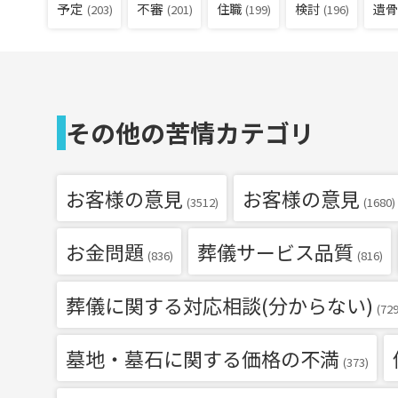
予定
不審
住職
検討
遺骨
(203)
(201)
(199)
(196)
その他の苦情カテゴリ
お客様の意見
お客様の意見
(3512)
(1680)
お金問題
葬儀サービス品質
(836)
(816)
葬儀に関する対応相談(分からない)
(729
墓地・墓石に関する価格の不満
(373)