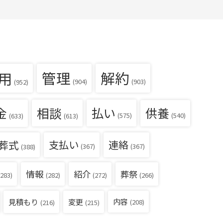
用
管理
解約
(904)
(903)
(952)
金
相談
払い
供養
(540)
(575)
(633)
(613)
葬式
支払い
連絡
(367)
(367)
(388)
情報
紹介
葬祭
283)
(282)
(272)
(266)
見積もり
内容
変更
(208)
(216)
(215)