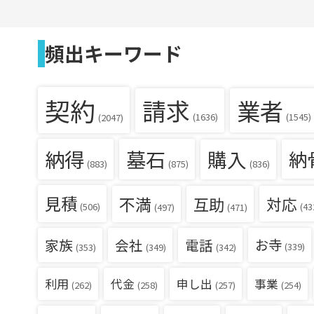
頻出キーワード
契約
請求
業者
(1636)
(1545)
(2047)
納得
墓石
購入
納
(836)
(883)
(875)
見積
不満
互助
対応
(506)
(43
(497)
(471)
家族
会社
電話
お寺
(339)
(353)
(349)
(342)
利用
代金
申し出
事業
(262)
(258)
(257)
(254)