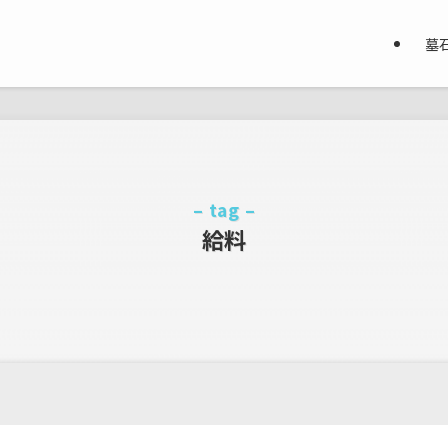
墓
– tag –
給料