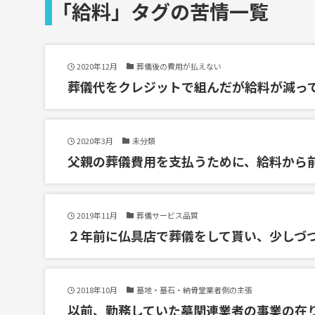
「給料」タグの苦情一覧
2020年12月
葬儀後の費用が払えない
葬儀代をクレジットで組んだが給料が減っ
2020年3月
未分類
父親の葬儀費用を支払うために、給料から
2019年11月
葬儀サービス品質
２年前に仏具店で葬儀をして貰い、少しづ
2018年10月
墓地・墓石・納骨堂業者側の主張
以前、勤務していた墓関連業者の事業の在