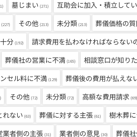
墓じまい
互助会に加入・積立して
1)
(271)
その他
未分類
葬儀価格の質
(227)
(213)
(213)
十分
請求費用を払わなければならない
(192)
葬儀社の営業に不満
相談窓口が知り
(165)
ンセル料に不満
葬儀後の費用が払えな
(129)
その他
未分類
高額な費用請求
)
(72)
(72)
(69
とれない
葬儀に対する主張
樹木葬に
(63)
(61)
堂業者側の主張
業者側の意見
葬儀社
(31)
(30)