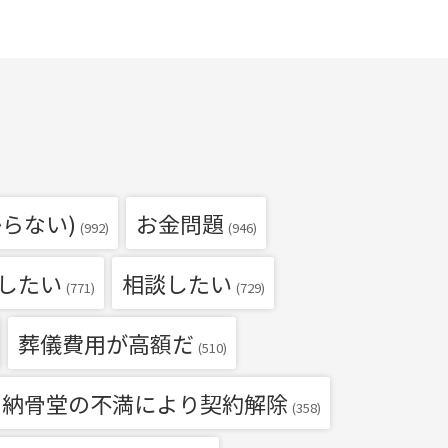
らない)
お金問題
(992)
(946)
したい
相談したい
(771)
(729)
葬儀費用が高額だ
(510)
・納骨堂の不満により契約解除
(358)