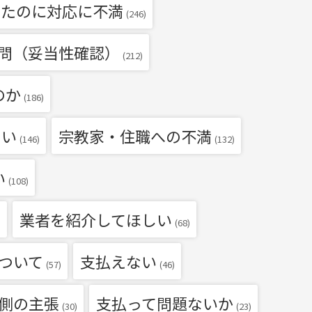
いたのに対応に不満
(246)
問（妥当性確認）
(212)
のか
(186)
たい
宗教家・住職への不満
(146)
(132)
い
(108)
業者を紹介してほしい
)
(68)
ついて
支払えない
(57)
(46)
側の主張
支払って問題ないか
(30)
(23)