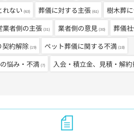
とれない
葬儀に対する主張
樹木葬に
(63)
(61)
堂業者側の主張
業者側の意見
葬儀社
(31)
(30)
り契約解除
ペット葬儀に関する不満
(19)
(18)
の悩み・不満
入会・積立金、見積・解約
(7)