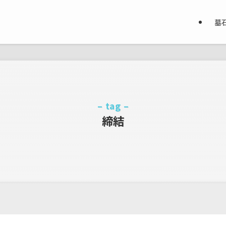
墓
– tag –
締結