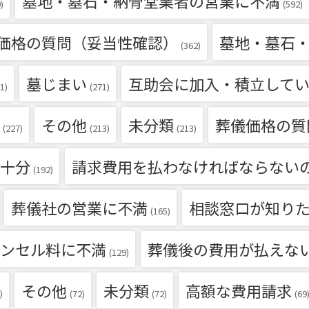
墓地・墓石・納骨堂業者の営業に不満
)
(592)
価格の質問（妥当性確認）
墓地・墓石
(362)
墓じまい
互助会に加入・積立して
1)
(271)
その他
未分類
葬儀価格の質
(227)
(213)
(213)
十分
請求費用を払わなければならない
(192)
葬儀社の営業に不満
相談窓口が知り
(165)
ンセル料に不満
葬儀後の費用が払えな
(129)
その他
未分類
高額な費用請求
)
(72)
(72)
(69