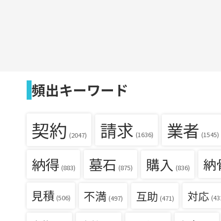
頻出キーワード
契約
請求
業者
(1636)
(1545)
(2047)
納得
墓石
購入
納
(836)
(883)
(875)
見積
不満
互助
対応
(506)
(43
(497)
(471)