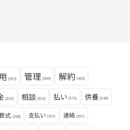
用
管理
解約
(904)
(903)
(952)
金
相談
払い
供養
(540)
(575)
(633)
(613)
葬式
支払い
連絡
(367)
(367)
(388)