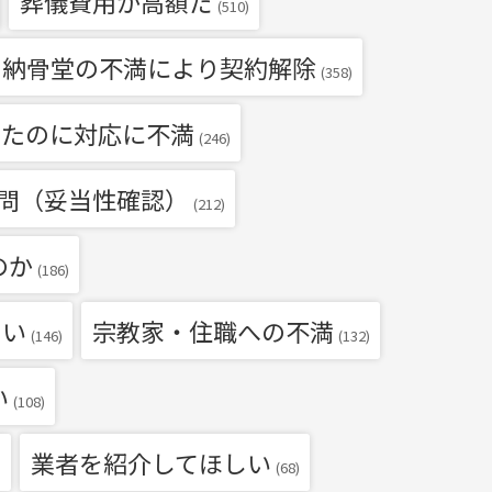
葬儀費用が高額だ
(510)
・納骨堂の不満により契約解除
(358)
いたのに対応に不満
(246)
問（妥当性確認）
(212)
のか
(186)
たい
宗教家・住職への不満
(146)
(132)
い
(108)
業者を紹介してほしい
)
(68)