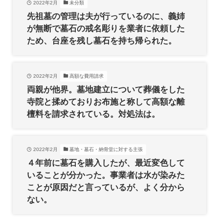
2022年2月
未分類
先祖墓の管理は夫が行っているのに、義姉
が無断で墓石の戒名彫りを業者に依頼した
ため、台座を残し墓石を持ち帰られた。
2022年2月
高額な費用請求
両親が他界。墓地建立について葬儀をした
寺院と揉めておりお布施と称して高額な離
檀料を請求されている。対処法は。
2022年2月
墓地・墓石・納骨堂に対する主張
４年前に墓石を購入したが、最近変色して
いることが分かった。事業者は水が染みた
ことが原因だと言っているが、よく分から
ない。