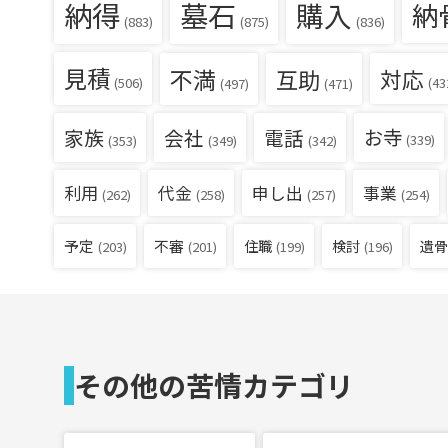
納得
墓石
購入
納
(836)
(883)
(875)
見積
不満
互助
対応
(506)
(43
(497)
(471)
家族
会社
電話
お寺
(339)
(353)
(349)
(342)
利用
代金
申し出
事業
(262)
(258)
(257)
(254)
予定
不審
住職
検討
遺骨
(203)
(201)
(199)
(196)
その他の苦情カテゴリ