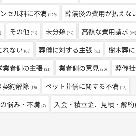
ンセル料に不満
葬儀後の費用が払えな
(129)
その他
未分類
高額な費用請求
)
(72)
(72)
(69
とれない
葬儀に対する主張
樹木葬に
(63)
(61)
堂業者側の主張
業者側の意見
葬儀社
(31)
(30)
り契約解除
ペット葬儀に関する不満
(19)
(18)
の悩み・不満
入会・積立金、見積・解約
(7)