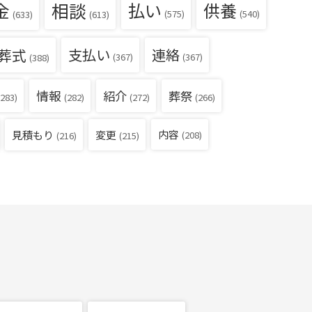
金
相談
払い
供養
(540)
(575)
(633)
(613)
葬式
支払い
連絡
(367)
(367)
(388)
情報
紹介
葬祭
283)
(282)
(272)
(266)
見積もり
内容
変更
(208)
(216)
(215)