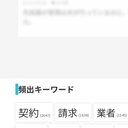
頻出キーワード
契約
請求
業者
(1636)
(1545)
(2047)