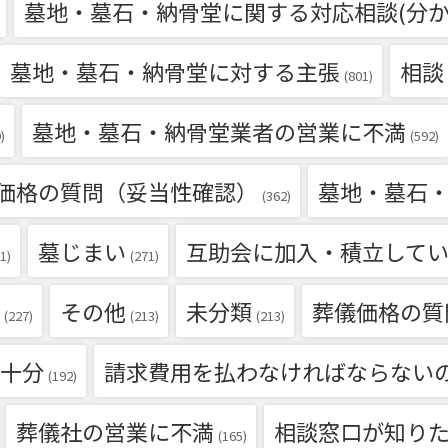
墓地・墓石・納骨堂に関する対応相談(分か
墓地・墓石・納骨堂に対する主張
相談
(801)
墓地・墓石・納骨堂業者の営業に不満
)
(592)
価格の質問（妥当性確認）
墓地・墓石
(362)
墓じまい
互助会に加入・積立して
1)
(271)
その他
未分類
葬儀価格の質
(227)
(213)
(213)
十分
請求費用を払わなければならない
(192)
葬儀社の営業に不満
相談窓口が知り
(165)