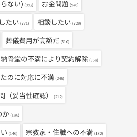
らない)
お金問題
(992)
(946)
したい
相談したい
(771)
(729)
葬儀費用が高額だ
(510)
・納骨堂の不満により契約解除
(358)
いたのに対応に不満
(246)
問（妥当性確認）
(212)
のか
(186)
たい
宗教家・住職への不満
(146)
(132)