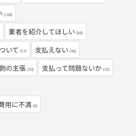
い
(108)
業者を紹介してほしい
)
(68)
ついて
支払えない
(57)
(46)
側の主張
支払って問題ないか
(30)
(23)
費用に不満
(6)