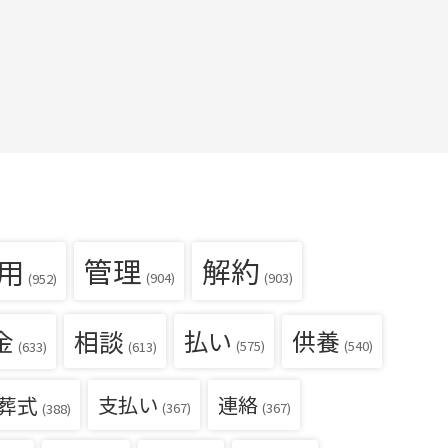
用
管理
解約
(904)
(903)
(952)
金
相談
払い
供養
(540)
(575)
(633)
(613)
葬式
支払い
連絡
(367)
(367)
(388)