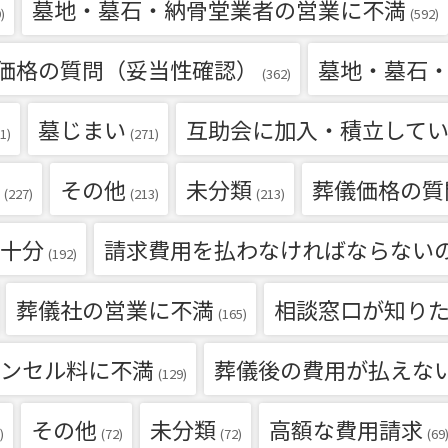
墓地・墓石・納骨堂業者の営業に不満
)
(592)
価格の質問（妥当性確認）
墓地・墓石
(362)
墓じまい
互助会に加入・積立して
1)
(271)
その他
未分類
葬儀価格の質
(227)
(213)
(213)
十分
請求費用を払わなければならない
(192)
葬儀社の営業に不満
相談窓口が知り
(165)
ンセル料に不満
葬儀後の費用が払えな
(129)
その他
未分類
高額な費用請求
)
(72)
(72)
(69