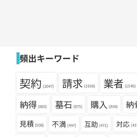
頻出キーワード
契約
請求
業者
(1636)
(1545)
(2047)
納得
墓石
購入
納
(836)
(883)
(875)
見積
不満
互助
対応
(506)
(43
(497)
(471)