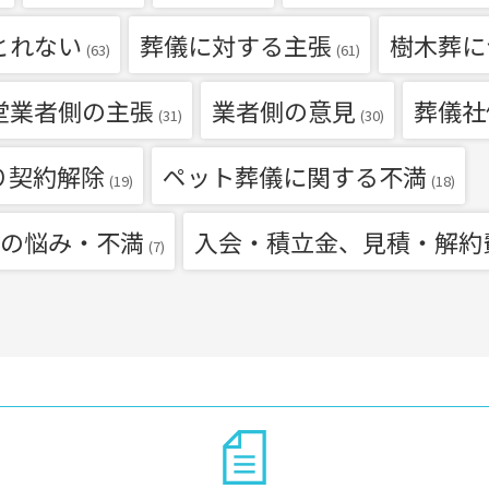
とれない
葬儀に対する主張
樹木葬に
(63)
(61)
堂業者側の主張
業者側の意見
葬儀社
(31)
(30)
り契約解除
ペット葬儀に関する不満
(19)
(18)
の悩み・不満
入会・積立金、見積・解約
(7)