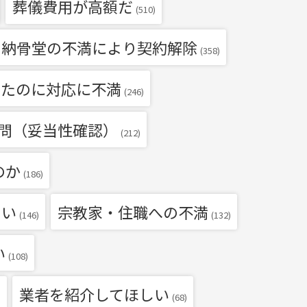
葬儀費用が高額だ
(510)
・納骨堂の不満により契約解除
(358)
いたのに対応に不満
(246)
問（妥当性確認）
(212)
のか
(186)
たい
宗教家・住職への不満
(146)
(132)
い
(108)
業者を紹介してほしい
)
(68)