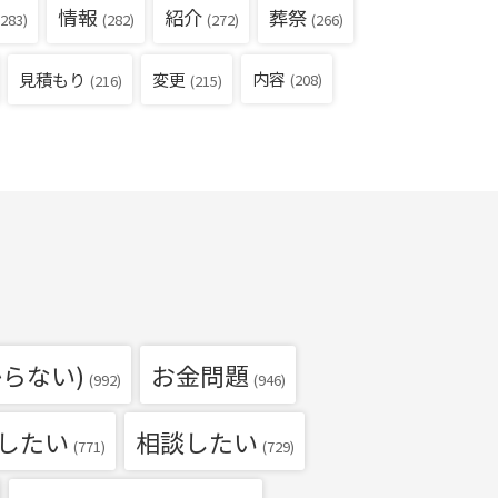
情報
紹介
葬祭
283)
(282)
(272)
(266)
見積もり
内容
変更
(208)
(216)
(215)
らない)
お金問題
(992)
(946)
したい
相談したい
(771)
(729)