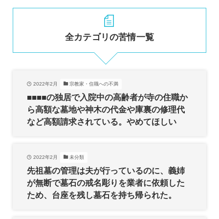
全カテゴリの苦情一覧
2022年2月
宗教家・住職への不満
■■■■の独居で入院中の高齢者が寺の住職か
ら高額な墓地や神木の代金や庫裏の修理代
など高額請求されている。やめてほしい
2022年2月
未分類
先祖墓の管理は夫が行っているのに、義姉
が無断で墓石の戒名彫りを業者に依頼した
ため、台座を残し墓石を持ち帰られた。