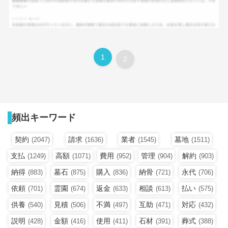
1
2
頻出キーワード
契約
請求
業者
墓地
(2047)
(1636)
(1545)
(1511)
支払
高額
費用
管理
解約
(1249)
(1071)
(952)
(904)
(903)
納得
墓石
購入
納骨
永代
(883)
(875)
(836)
(721)
(706)
依頼
霊園
返金
相談
払い
(701)
(674)
(633)
(613)
(575)
供養
見積
不満
互助
対応
(540)
(506)
(497)
(471)
(432)
説明
金額
使用
石材
葬式
(428)
(416)
(411)
(391)
(388)