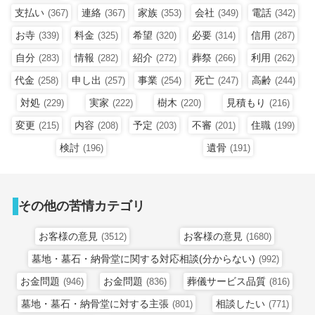
支払い
連絡
家族
会社
電話
(367)
(367)
(353)
(349)
(342)
お寺
料金
希望
必要
信用
(339)
(325)
(320)
(314)
(287)
自分
情報
紹介
葬祭
利用
(283)
(282)
(272)
(266)
(262)
代金
申し出
事業
死亡
高齢
(258)
(257)
(254)
(247)
(244)
対処
実家
樹木
見積もり
(229)
(222)
(220)
(216)
変更
内容
予定
不審
住職
(215)
(208)
(203)
(201)
(199)
検討
遺骨
(196)
(191)
その他の苦情カテゴリ
お客様の意見
お客様の意見
(3512)
(1680)
墓地・墓石・納骨堂に関する対応相談(分からない)
(992)
お金問題
お金問題
葬儀サービス品質
(946)
(836)
(816)
墓地・墓石・納骨堂に対する主張
相談したい
(801)
(771)