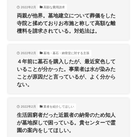
2022年2月
高額な費用請求
両親が他界。墓地建立について葬儀をした
寺院と揉めておりお布施と称して高額な離
檀料を請求されている。対処法は。
2022年2月
墓地・墓石・納骨堂に対する主張
４年前に墓石を購入したが、最近変色して
いることが分かった。事業者は水が染みた
ことが原因だと言っているが、よく分から
ない。
2022年2月
業者を紹介してほしい
生活困窮者だった近親者の納骨のため知人
が墓地探しで困っている。貴センターで霊
園の案内をしてほしい。