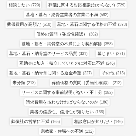
相談したい
葬儀に関する対応相談(分からない)
(729)
(729)
墓地・墓石・納骨堂業者の営業に不満
(592)
葬儀費用が高額だ
墓地・墓石に関する価格の不満
(510)
(373)
価格の質問（妥当性確認）
(362)
墓地・墓石・納骨堂の不満により契約解除
(358)
墓地・墓石・納骨堂のサービス品質
墓じまい
(331)
(271)
互助会に加入・積立していたのに対応に不満
(246)
墓地・墓石・納骨堂に関する返金希望
その他
(227)
(213)
未分類
葬儀価格の質問（妥当性確認）
(213)
(212)
サービスに関する事前説明がない・不十分
(192)
請求費用を払わなければならないのか
(186)
業者の信憑性、信用性が知りたい
(166)
葬儀社の営業に不満
相談窓口が知りたい
(165)
(146)
宗教家・住職への不満
(132)