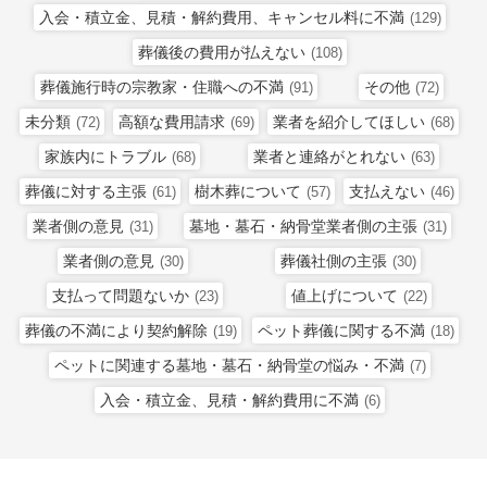
入会・積立金、見積・解約費用、キャンセル料に不満
(129)
葬儀後の費用が払えない
(108)
葬儀施行時の宗教家・住職への不満
その他
(91)
(72)
未分類
高額な費用請求
業者を紹介してほしい
(72)
(69)
(68)
家族内にトラブル
業者と連絡がとれない
(68)
(63)
葬儀に対する主張
樹木葬について
支払えない
(61)
(57)
(46)
業者側の意見
墓地・墓石・納骨堂業者側の主張
(31)
(31)
業者側の意見
葬儀社側の主張
(30)
(30)
支払って問題ないか
値上げについて
(23)
(22)
葬儀の不満により契約解除
ペット葬儀に関する不満
(19)
(18)
ペットに関連する墓地・墓石・納骨堂の悩み・不満
(7)
入会・積立金、見積・解約費用に不満
(6)